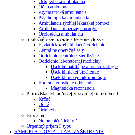
Ortopedická ambulancia
Očná ambulancia
Psychiatrická ambulancia
Psychologická ambulancia
Ambulancia rýchlej lekárskej pomoci
Ambulancia úrazovej chirurgie
Urologická ambulancia
Spoločné vyšetrovacie a liečebne zložky
Fyziatricko-rehabilitačné oddelenie
Centrálne operačné sály
Oddelenie centrálnej sterilizácie
Oddelenie laboratórnej medicíny
Úsek hematológie a transfuziológie
Úsek klinickej biochémie
Úsek klinickej mikrobiológie
Rádiodiagnostické oddelenie
Magnetická rezonancia
Pracoviská jednodňovej zdravotnej starostlivosti
Krčné
Očné
Ortopédia
Farmácia
Nemocničná lekáreň
Urgentný príjem I. typu
SAMOPLATCOVIA – LAB. VYŠETRENIA