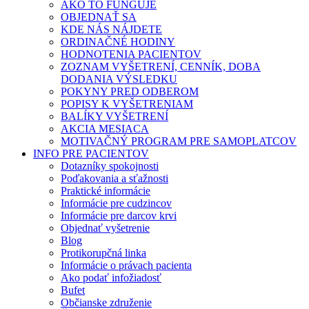
AKO TO FUNGUJE
OBJEDNAŤ SA
KDE NÁS NÁJDETE
ORDINAČNÉ HODINY
HODNOTENIA PACIENTOV
ZOZNAM VYŠETRENÍ, CENNÍK, DOBA
DODANIA VÝSLEDKU
POKYNY PRED ODBEROM
POPISY K VYŠETRENIAM
BALÍKY VYŠETRENÍ
AKCIA MESIACA
MOTIVAČNÝ PROGRAM PRE SAMOPLATCOV
INFO PRE PACIENTOV
Dotazníky spokojnosti
Poďakovania a sťažnosti
Praktické informácie
Informácie pre cudzincov
Informácie pre darcov krvi
Objednať vyšetrenie
Blog
Protikorupčná linka
Informácie o právach pacienta
Ako podať infožiadosť
Bufet
Občianske združenie