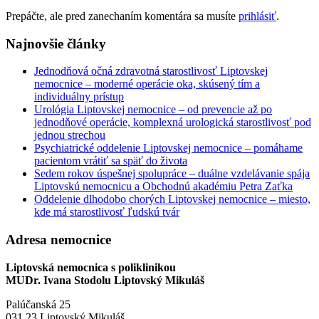
Prepáčte, ale pred zanechaním komentára sa musíte
prihlásiť
.
Najnovšie články
Jednodňová očná zdravotná starostlivosť Liptovskej
nemocnice – moderné operácie oka, skúsený tím a
individuálny prístup
Urológia Liptovskej nemocnice – od prevencie až po
jednodňové operácie, komplexná urologická starostlivosť pod
jednou strechou
Psychiatrické oddelenie Liptovskej nemocnice – pomáhame
pacientom vrátiť sa späť do života
Sedem rokov úspešnej spolupráce – duálne vzdelávanie spája
Liptovskú nemocnicu a Obchodnú akadémiu Petra Zaťka
Oddelenie dlhodobo chorých Liptovskej nemocnice – miesto,
kde má starostlivosť ľudskú tvár
Adresa nemocnice
Liptovská nemocnica s poliklinikou
MUDr. Ivana Stodolu Liptovský Mikuláš
Palúčanská 25
031 23 Liptovský Mikuláš