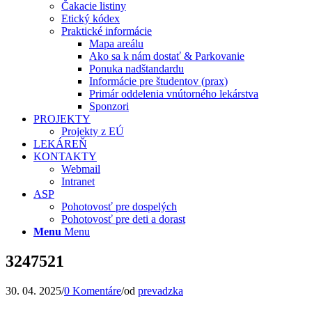
Čakacie listiny
Etický kódex
Praktické informácie
Mapa areálu
Ako sa k nám dostať & Parkovanie
Ponuka nadštandardu
Informácie pre študentov (prax)
Primár oddelenia vnútorného lekárstva
Sponzori
PROJEKTY
Projekty z EÚ
LEKÁREŇ
KONTAKTY
Webmail
Intranet
ASP
Pohotovosť pre dospelých
Pohotovosť pre deti a dorast
Menu
Menu
3247521
30. 04. 2025
/
0 Komentáre
/
od
prevadzka