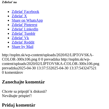
Zdielať na
Zdielať Facebook
Zdielať X
Share on WhatsApp
Zdielať Pinterest
Zdielať LinkedIn
Zdielať Tumblr
Zdielať Vk
Zdielať Reddit
Share by Mail
http://nsplm.sk/wp-content/uploads/2020/02/LIPTOVSKA-
COLOR-300x106.png
0
0
prevadzka
http://nsplm.sk/wp-
content/uploads/2020/02/LIPTOVSKA-COLOR-300x106.png
prevadzka
2025-04-30 13:37:53
2025-04-30 13:37:54
3247521
0
komentárov
Zanechajte komentár
Chcete sa pripojiť k diskusii?
Neváhajte prispieť!
Pridaj komentár