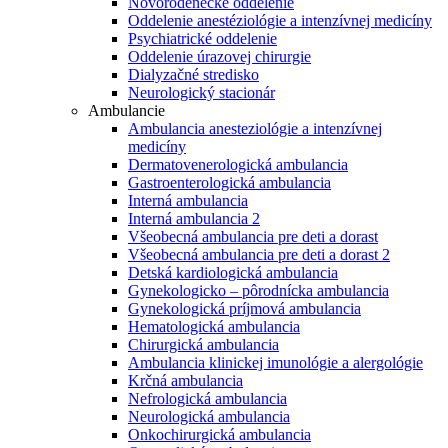
Novorodenecké oddelenie
Oddelenie anestéziológie a intenzívnej medicíny
Psychiatrické oddelenie
Oddelenie úrazovej chirurgie
Dialyzačné stredisko
Neurologický stacionár
Ambulancie
Ambulancia anesteziológie a intenzívnej
medicíny
Dermatovenerologická ambulancia
Gastroenterologická ambulancia
Interná ambulancia
Interná ambulancia 2
Všeobecná ambulancia pre deti a dorast
Všeobecná ambulancia pre deti a dorast 2
Detská kardiologická ambulancia
Gynekologicko – pôrodnícka ambulancia
Gynekologická príjmová ambulancia
Hematologická ambulancia
Chirurgická ambulancia
Ambulancia klinickej imunológie a alergológie
Krčná ambulancia
Nefrologická ambulancia
Neurologická ambulancia
Onkochirurgická ambulancia