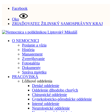
Facebook
Oko
ZRIAĎOVATEĽ ŽILINSKÝ SAMOSPRÁVNY KRAJ
O NEMOCNICI
Poslanie a vízia
História
Management
Zverejňovanie
Fotogaléria
Dokumenty
Správa majetku
PRACOVISKÁ
Lôžkové oddelenia
Detské oddelenie
Oddelenie dlhodobo chorých
Chirurgické oddelenie
Gynekologicko-pôrodnícke oddelenie
Interné oddelenie
Neurologické oddelenie