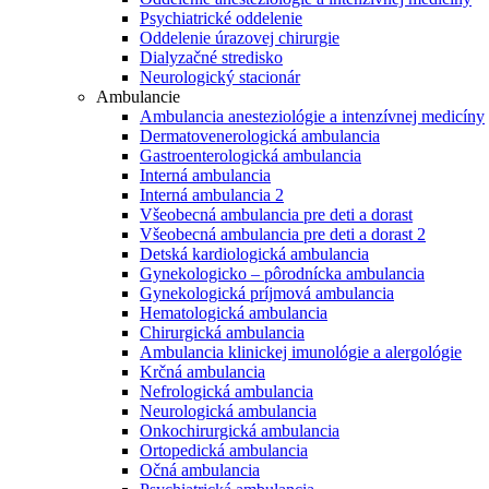
Psychiatrické oddelenie
Oddelenie úrazovej chirurgie
Dialyzačné stredisko
Neurologický stacionár
Ambulancie
Ambulancia anesteziológie a intenzívnej medicíny
Dermatovenerologická ambulancia
Gastroenterologická ambulancia
Interná ambulancia
Interná ambulancia 2
Všeobecná ambulancia pre deti a dorast
Všeobecná ambulancia pre deti a dorast 2
Detská kardiologická ambulancia
Gynekologicko – pôrodnícka ambulancia
Gynekologická príjmová ambulancia
Hematologická ambulancia
Chirurgická ambulancia
Ambulancia klinickej imunológie a alergológie
Krčná ambulancia
Nefrologická ambulancia
Neurologická ambulancia
Onkochirurgická ambulancia
Ortopedická ambulancia
Očná ambulancia