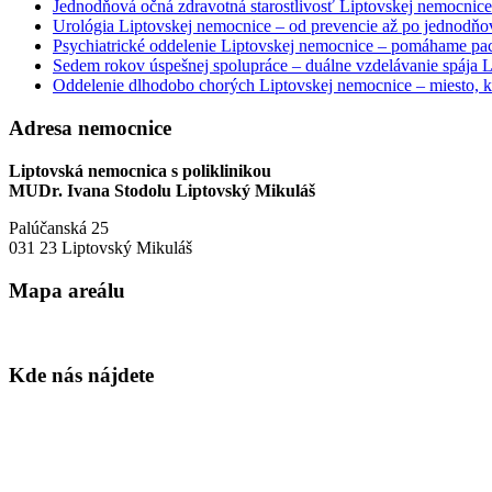
Jednodňová očná zdravotná starostlivosť Liptovskej nemocnice 
Urológia Liptovskej nemocnice – od prevencie až po jednodňov
Psychiatrické oddelenie Liptovskej nemocnice – pomáhame paci
Sedem rokov úspešnej spolupráce – duálne vzdelávanie spája
Oddelenie dlhodobo chorých Liptovskej nemocnice – miesto, kd
Adresa nemocnice
Liptovská nemocnica s poliklinikou
MUDr. Ivana Stodolu Liptovský Mikuláš
Palúčanská 25
031 23 Liptovský Mikuláš
Mapa areálu
Kde nás nájdete