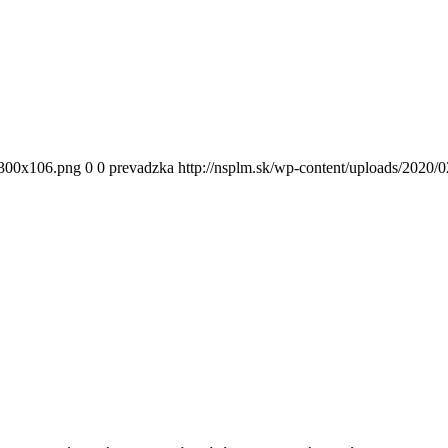
300x106.png
0
0
prevadzka
http://nsplm.sk/wp-content/uploads/2