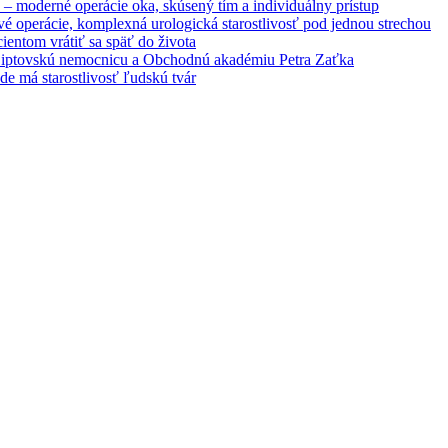
– moderné operácie oka, skúsený tím a individuálny prístup
é operácie, komplexná urologická starostlivosť pod jednou strechou
entom vrátiť sa späť do života
 Liptovskú nemocnicu a Obchodnú akadémiu Petra Zaťka
e má starostlivosť ľudskú tvár