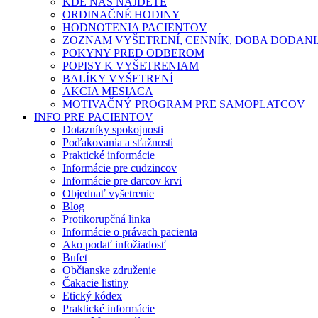
KDE NÁS NÁJDETE
ORDINAČNÉ HODINY
HODNOTENIA PACIENTOV
ZOZNAM VYŠETRENÍ, CENNÍK, DOBA DODAN
POKYNY PRED ODBEROM
POPISY K VYŠETRENIAM
BALÍKY VYŠETRENÍ
AKCIA MESIACA
MOTIVAČNÝ PROGRAM PRE SAMOPLATCOV
INFO PRE PACIENTOV
Dotazníky spokojnosti
Poďakovania a sťažnosti
Praktické informácie
Informácie pre cudzincov
Informácie pre darcov krvi
Objednať vyšetrenie
Blog
Protikorupčná linka
Informácie o právach pacienta
Ako podať infožiadosť
Bufet
Občianske združenie
Čakacie listiny
Etický kódex
Praktické informácie