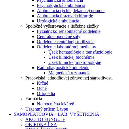
Psychiatrická ambulancia
Psychologická ambulancia
Ambulancia rýchlej lekárskej pomoci
Ambulancia úrazovej chirurgie
Urologická ambulancia
Spoločné vyšetrovacie a liečebne zložky
Fyziatricko-rehabilitačné oddelenie
Centrálne operačné sály
Oddelenie centrálnej sterilizácie
Oddelenie laboratórnej medicíny
Úsek hematológie a transfuziológie
Úsek klinickej biochémie
Úsek klinickej mikrobiológie
Rádiodiagnostické oddelenie
Magnetická rezonancia
Pracoviská jednodňovej zdravotnej starostlivosti
Krčné
Očné
Ortopédia
Farmácia
Nemocničná lekáreň
Urgentný príjem I. typu
SAMOPLATCOVIA – LAB. VYŠETRENIA
AKO TO FUNGUJE
OBJEDNAŤ SA