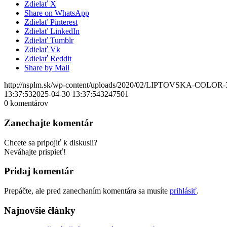
Zdielať X
Share on WhatsApp
Zdielať Pinterest
Zdielať LinkedIn
Zdielať Tumblr
Zdielať Vk
Zdielať Reddit
Share by Mail
http://nsplm.sk/wp-content/uploads/2020/02/LIPTOVSKA-COLOR-
13:37:53
2025-04-30 13:37:54
3247501
0
komentárov
Zanechajte komentár
Chcete sa pripojiť k diskusii?
Neváhajte prispieť!
Pridaj komentár
Prepáčte, ale pred zanechaním komentára sa musíte
prihlásiť
.
Najnovšie články