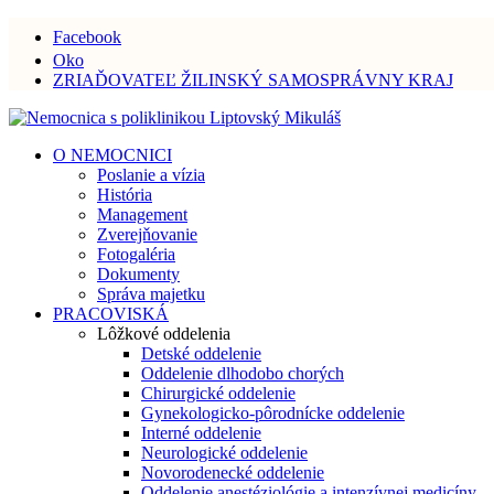
Facebook
Oko
ZRIAĎOVATEĽ ŽILINSKÝ SAMOSPRÁVNY KRAJ
O NEMOCNICI
Poslanie a vízia
História
Management
Zverejňovanie
Fotogaléria
Dokumenty
Správa majetku
PRACOVISKÁ
Lôžkové oddelenia
Detské oddelenie
Oddelenie dlhodobo chorých
Chirurgické oddelenie
Gynekologicko-pôrodnícke oddelenie
Interné oddelenie
Neurologické oddelenie
Novorodenecké oddelenie
Oddelenie anestéziológie a intenzívnej medicíny