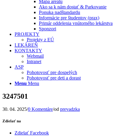
Mapa areálu
Ako sa k nám dostať & Parkovanie
Ponuka nadštandardu
Informácie pre študentov (prax)
Primár oddelenia vnútorného lekárstva
Sponzori
PROJEKTY
Projekty z EÚ
LEKÁREŇ
KONTAKTY
Webmail
Intranet
ASP
Pohotovosť pre dospelých
Pohotovosť pre deti a dorast
Menu
Menu
3247501
30. 04. 2025
/
0 Komentáre
/
od
prevadzka
Zdielať na
Zdielať Facebook