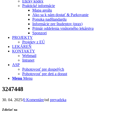
Etický kódex
Praktické informácie
Mapa areálu
Ako sa k nám dostať & Parkovanie
Ponuka nadštandardu
Informácie pre študentov (prax)
Primár oddelenia vnútorného lekárstva
Sponzori
PROJEKTY
Projekty z EÚ
LEKÁREŇ
KONTAKTY
Webmail
Intranet
ASP
Pohotovosť pre dospelých
Pohotovosť pre deti a dorast
Menu
Menu
3247448
30. 04. 2025
/
0 Komentáre
/
od
prevadzka
Zdielať na