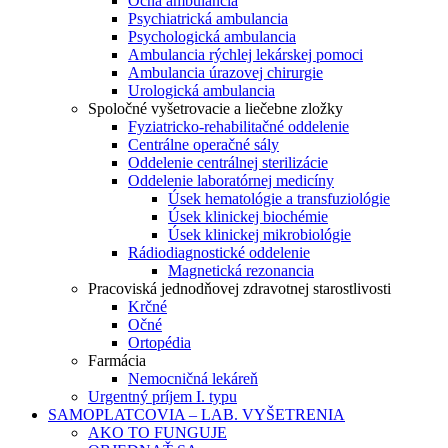
Očná ambulancia
Psychiatrická ambulancia
Psychologická ambulancia
Ambulancia rýchlej lekárskej pomoci
Ambulancia úrazovej chirurgie
Urologická ambulancia
Spoločné vyšetrovacie a liečebne zložky
Fyziatricko-rehabilitačné oddelenie
Centrálne operačné sály
Oddelenie centrálnej sterilizácie
Oddelenie laboratórnej medicíny
Úsek hematológie a transfuziológie
Úsek klinickej biochémie
Úsek klinickej mikrobiológie
Rádiodiagnostické oddelenie
Magnetická rezonancia
Pracoviská jednodňovej zdravotnej starostlivosti
Krčné
Očné
Ortopédia
Farmácia
Nemocničná lekáreň
Urgentný príjem I. typu
SAMOPLATCOVIA – LAB. VYŠETRENIA
AKO TO FUNGUJE