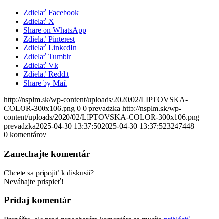
Zdielať Facebook
Zdielať X
Share on WhatsApp
Zdielať Pinterest
Zdielať LinkedIn
Zdielať Tumblr
Zdielať Vk
Zdielať Reddit
Share by Mail
http://nsplm.sk/wp-content/uploads/2020/02/LIPTOVSKA-
COLOR-300x106.png
0
0
prevadzka
http://nsplm.sk/wp-
content/uploads/2020/02/LIPTOVSKA-COLOR-300x106.png
prevadzka
2025-04-30 13:37:50
2025-04-30 13:37:52
3247448
0
komentárov
Zanechajte komentár
Chcete sa pripojiť k diskusii?
Neváhajte prispieť!
Pridaj komentár