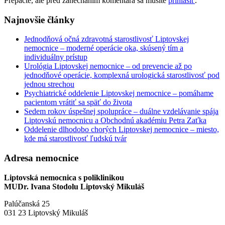
Prepáčte, ale pred zanechaním komentára sa musíte
prihlásiť
.
Najnovšie články
Jednodňová očná zdravotná starostlivosť Liptovskej
nemocnice – moderné operácie oka, skúsený tím a
individuálny prístup
Urológia Liptovskej nemocnice – od prevencie až po
jednodňové operácie, komplexná urologická starostlivosť pod
jednou strechou
Psychiatrické oddelenie Liptovskej nemocnice – pomáhame
pacientom vrátiť sa späť do života
Sedem rokov úspešnej spolupráce – duálne vzdelávanie spája
Liptovskú nemocnicu a Obchodnú akadémiu Petra Zaťka
Oddelenie dlhodobo chorých Liptovskej nemocnice – miesto,
kde má starostlivosť ľudskú tvár
Adresa nemocnice
Liptovská nemocnica s poliklinikou
MUDr. Ivana Stodolu Liptovský Mikuláš
Palúčanská 25
031 23 Liptovský Mikuláš