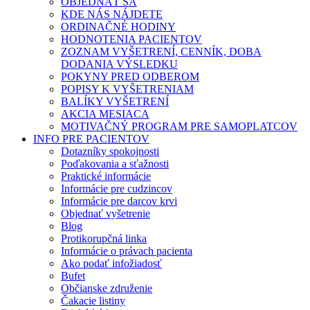
OBJEDNAŤ SA
KDE NÁS NÁJDETE
ORDINAČNÉ HODINY
HODNOTENIA PACIENTOV
ZOZNAM VYŠETRENÍ, CENNÍK, DOBA
DODANIA VÝSLEDKU
POKYNY PRED ODBEROM
POPISY K VYŠETRENIAM
BALÍKY VYŠETRENÍ
AKCIA MESIACA
MOTIVAČNÝ PROGRAM PRE SAMOPLATCOV
INFO PRE PACIENTOV
Dotazníky spokojnosti
Poďakovania a sťažnosti
Praktické informácie
Informácie pre cudzincov
Informácie pre darcov krvi
Objednať vyšetrenie
Blog
Protikorupčná linka
Informácie o právach pacienta
Ako podať infožiadosť
Bufet
Občianske združenie
Čakacie listiny