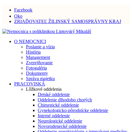
Facebook
Oko
ZRIAĎOVATEĽ ŽILINSKÝ SAMOSPRÁVNY KRAJ
O NEMOCNICI
Poslanie a vízia
História
Management
Zverejňovanie
Fotogaléria
Dokumenty
Správa majetku
PRACOVISKÁ
Lôžkové oddelenia
Detské oddelenie
Oddelenie dlhodobo chorých
Chirurgické oddelenie
Gynekologicko-pôrodnícke oddelenie
Interné oddelenie
Neurologické oddelenie
Novorodenecké oddelenie
Oddelenie anestéziológie a intenzívnej medicíny