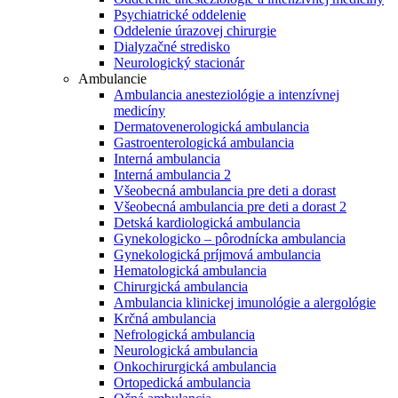
Psychiatrické oddelenie
Oddelenie úrazovej chirurgie
Dialyzačné stredisko
Neurologický stacionár
Ambulancie
Ambulancia anesteziológie a intenzívnej
medicíny
Dermatovenerologická ambulancia
Gastroenterologická ambulancia
Interná ambulancia
Interná ambulancia 2
Všeobecná ambulancia pre deti a dorast
Všeobecná ambulancia pre deti a dorast 2
Detská kardiologická ambulancia
Gynekologicko – pôrodnícka ambulancia
Gynekologická príjmová ambulancia
Hematologická ambulancia
Chirurgická ambulancia
Ambulancia klinickej imunológie a alergológie
Krčná ambulancia
Nefrologická ambulancia
Neurologická ambulancia
Onkochirurgická ambulancia
Ortopedická ambulancia