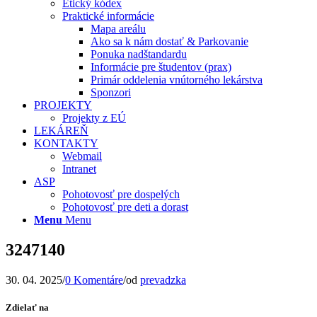
Etický kódex
Praktické informácie
Mapa areálu
Ako sa k nám dostať & Parkovanie
Ponuka nadštandardu
Informácie pre študentov (prax)
Primár oddelenia vnútorného lekárstva
Sponzori
PROJEKTY
Projekty z EÚ
LEKÁREŇ
KONTAKTY
Webmail
Intranet
ASP
Pohotovosť pre dospelých
Pohotovosť pre deti a dorast
Menu
Menu
3247140
30. 04. 2025
/
0 Komentáre
/
od
prevadzka
Zdielať na