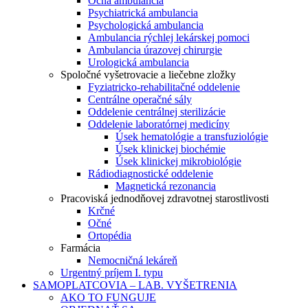
Očná ambulancia
Psychiatrická ambulancia
Psychologická ambulancia
Ambulancia rýchlej lekárskej pomoci
Ambulancia úrazovej chirurgie
Urologická ambulancia
Spoločné vyšetrovacie a liečebne zložky
Fyziatricko-rehabilitačné oddelenie
Centrálne operačné sály
Oddelenie centrálnej sterilizácie
Oddelenie laboratórnej medicíny
Úsek hematológie a transfuziológie
Úsek klinickej biochémie
Úsek klinickej mikrobiológie
Rádiodiagnostické oddelenie
Magnetická rezonancia
Pracoviská jednodňovej zdravotnej starostlivosti
Krčné
Očné
Ortopédia
Farmácia
Nemocničná lekáreň
Urgentný príjem I. typu
SAMOPLATCOVIA – LAB. VYŠETRENIA
AKO TO FUNGUJE