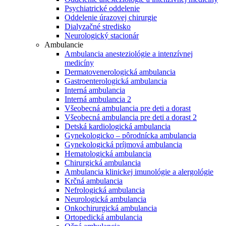
Psychiatrické oddelenie
Oddelenie úrazovej chirurgie
Dialyzačné stredisko
Neurologický stacionár
Ambulancie
Ambulancia anesteziológie a intenzívnej
medicíny
Dermatovenerologická ambulancia
Gastroenterologická ambulancia
Interná ambulancia
Interná ambulancia 2
Všeobecná ambulancia pre deti a dorast
Všeobecná ambulancia pre deti a dorast 2
Detská kardiologická ambulancia
Gynekologicko – pôrodnícka ambulancia
Gynekologická príjmová ambulancia
Hematologická ambulancia
Chirurgická ambulancia
Ambulancia klinickej imunológie a alergológie
Krčná ambulancia
Nefrologická ambulancia
Neurologická ambulancia
Onkochirurgická ambulancia
Ortopedická ambulancia