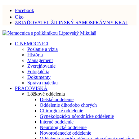
Facebook
Oko
ZRIAĎOVATEĽ ŽILINSKÝ SAMOSPRÁVNY KRAJ
O NEMOCNICI
Poslanie a vízia
História
Management
Zverejňovanie
Fotogaléria
Dokumenty
Správa majetku
PRACOVISKÁ
Lôžkové oddelenia
Detské oddelenie
Oddelenie dlhodobo chorých
Chirurgické oddelenie
Gynekologicko-pôrodnícke oddelenie
Interné oddelenie
Neurologické oddelenie
Novorodenecké oddelenie
Oddelenie anestéziológie a intenzívnej medicíny