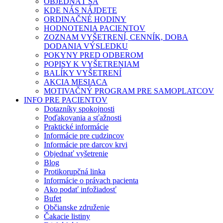
OBJEDNAŤ SA
KDE NÁS NÁJDETE
ORDINAČNÉ HODINY
HODNOTENIA PACIENTOV
ZOZNAM VYŠETRENÍ, CENNÍK, DOBA
DODANIA VÝSLEDKU
POKYNY PRED ODBEROM
POPISY K VYŠETRENIAM
BALÍKY VYŠETRENÍ
AKCIA MESIACA
MOTIVAČNÝ PROGRAM PRE SAMOPLATCOV
INFO PRE PACIENTOV
Dotazníky spokojnosti
Poďakovania a sťažnosti
Praktické informácie
Informácie pre cudzincov
Informácie pre darcov krvi
Objednať vyšetrenie
Blog
Protikorupčná linka
Informácie o právach pacienta
Ako podať infožiadosť
Bufet
Občianske združenie
Čakacie listiny