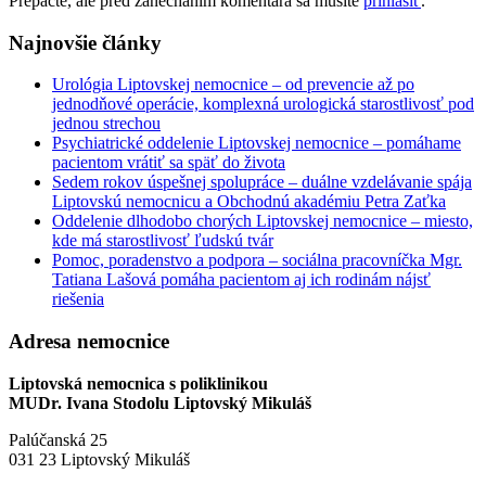
Prepáčte, ale pred zanechaním komentára sa musíte
prihlásiť
.
Najnovšie články
Urológia Liptovskej nemocnice – od prevencie až po
jednodňové operácie, komplexná urologická starostlivosť pod
jednou strechou
Psychiatrické oddelenie Liptovskej nemocnice – pomáhame
pacientom vrátiť sa späť do života
Sedem rokov úspešnej spolupráce – duálne vzdelávanie spája
Liptovskú nemocnicu a Obchodnú akadémiu Petra Zaťka
Oddelenie dlhodobo chorých Liptovskej nemocnice – miesto,
kde má starostlivosť ľudskú tvár
Pomoc, poradenstvo a podpora – sociálna pracovníčka Mgr.
Tatiana Lašová pomáha pacientom aj ich rodinám nájsť
riešenia
Adresa nemocnice
Liptovská nemocnica s poliklinikou
MUDr. Ivana Stodolu Liptovský Mikuláš
Palúčanská 25
031 23 Liptovský Mikuláš