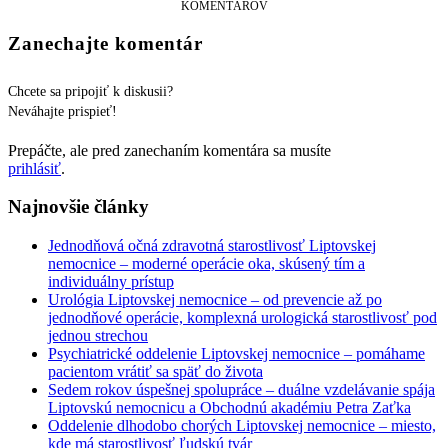
KOMENTÁROV
Zanechajte komentár
Chcete sa pripojiť k diskusii?
Neváhajte prispieť!
Prepáčte, ale pred zanechaním komentára sa musíte
prihlásiť
.
Najnovšie články
Jednodňová očná zdravotná starostlivosť Liptovskej
nemocnice – moderné operácie oka, skúsený tím a
individuálny prístup
Urológia Liptovskej nemocnice – od prevencie až po
jednodňové operácie, komplexná urologická starostlivosť pod
jednou strechou
Psychiatrické oddelenie Liptovskej nemocnice – pomáhame
pacientom vrátiť sa späť do života
Sedem rokov úspešnej spolupráce – duálne vzdelávanie spája
Liptovskú nemocnicu a Obchodnú akadémiu Petra Zaťka
Oddelenie dlhodobo chorých Liptovskej nemocnice – miesto,
kde má starostlivosť ľudskú tvár