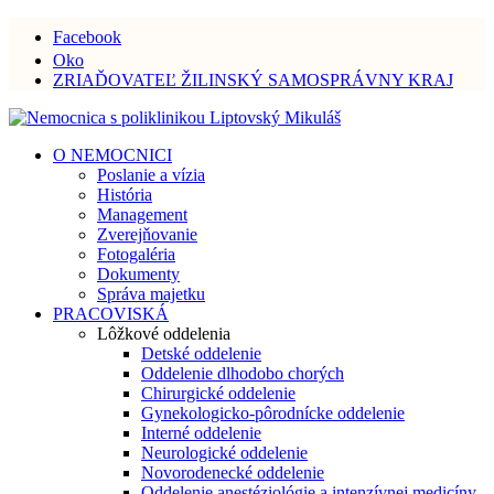
Facebook
Oko
ZRIAĎOVATEĽ ŽILINSKÝ SAMOSPRÁVNY KRAJ
O NEMOCNICI
Poslanie a vízia
História
Management
Zverejňovanie
Fotogaléria
Dokumenty
Správa majetku
PRACOVISKÁ
Lôžkové oddelenia
Detské oddelenie
Oddelenie dlhodobo chorých
Chirurgické oddelenie
Gynekologicko-pôrodnícke oddelenie
Interné oddelenie
Neurologické oddelenie
Novorodenecké oddelenie
Oddelenie anestéziológie a intenzívnej medicíny