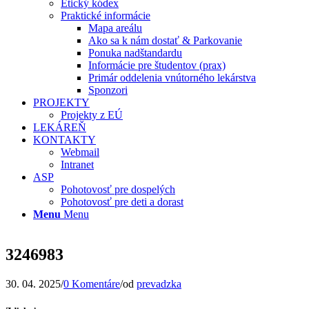
Etický kódex
Praktické informácie
Mapa areálu
Ako sa k nám dostať & Parkovanie
Ponuka nadštandardu
Informácie pre študentov (prax)
Primár oddelenia vnútorného lekárstva
Sponzori
PROJEKTY
Projekty z EÚ
LEKÁREŇ
KONTAKTY
Webmail
Intranet
ASP
Pohotovosť pre dospelých
Pohotovosť pre deti a dorast
Menu
Menu
3246983
30. 04. 2025
/
0 Komentáre
/
od
prevadzka