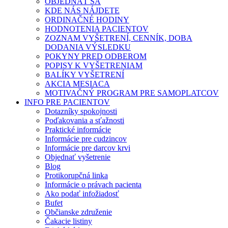
OBJEDNAŤ SA
KDE NÁS NÁJDETE
ORDINAČNÉ HODINY
HODNOTENIA PACIENTOV
ZOZNAM VYŠETRENÍ, CENNÍK, DOBA
DODANIA VÝSLEDKU
POKYNY PRED ODBEROM
POPISY K VYŠETRENIAM
BALÍKY VYŠETRENÍ
AKCIA MESIACA
MOTIVAČNÝ PROGRAM PRE SAMOPLATCOV
INFO PRE PACIENTOV
Dotazníky spokojnosti
Poďakovania a sťažnosti
Praktické informácie
Informácie pre cudzincov
Informácie pre darcov krvi
Objednať vyšetrenie
Blog
Protikorupčná linka
Informácie o právach pacienta
Ako podať infožiadosť
Bufet
Občianske združenie
Čakacie listiny