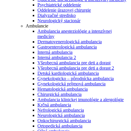
Psychiatrické oddelenie
Oddelenie úrazovej chirurgie
Dialyzačné stredisko
Neurologický stacionár
Ambulancie
Ambulancia anesteziológie a intenzívnej
medicíny
Dermatovenerologická ambulancia
Gastroenterologická ambulancia
Interná ambulancia
Interná ambulancia 2
Všeobecná ambulancia pre deti a dorast
Všeobecná ambulancia pre deti a dorast 2
Detská kardiologická ambulancia
Gynekologicko – pôrodnícka ambulancia
Gynekologická príjmová ambulancia
Hematologická ambulancia
Chirurgická ambulancia
Ambulancia klinickej imunológie a alergológie
Krčná ambulancia
Nefrologická ambulancia
Neurologická ambulancia
Onkochirurgická ambulancia
Ortopedická ambulancia