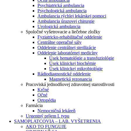
Očná ambulancia
Psychiatrická ambulancia
Psychologická ambulancia
Ambulancia rýchlej lekárskej pomoci
Ambulancia úrazovej chirurgie
Urologická ambulancia
Spoločné vyšetrovacie a liečebne zložky
Fyziatricko-rehabilitačné oddelenie
Centrálne operačné sály
Oddelenie centrálnej sterilizácie
Oddelenie laboratórnej medicíny
Úsek hematológie a transfuziológie
Úsek klinickej biochémie
Úsek klinickej mikrobiológie
Rádiodiagnostické oddelenie
Magnetická rezonancia
Pracoviská jednodňovej zdravotnej starostlivosti
Krčné
Očné
Ortopédia
Farmácia
Nemocničná lekáreň
Urgentný príjem I. typu
SAMOPLATCOVIA – LAB. VYŠETRENIA
AKO TO FUNGUJE