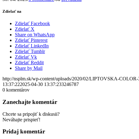
Zdielať na
Zdielať Facebook
Zdielať X
Share on WhatsApp
Zdielať Pinterest
Zdielať LinkedIn
Zdielať Tumblr
Zdielať Vk
Zdielať Reddit
Share by Mail
http://nsplm.sk/wp-content/uploads/2020/02/LIPTOVSKA-COLOR-
13:37:22
2025-04-30 13:37:23
3246787
0
komentárov
Zanechajte komentár
Chcete sa pripojiť k diskusii?
Neváhajte prispieť!
Pridaj komentár