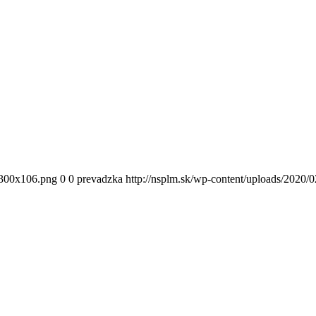
300x106.png
0
0
prevadzka
http://nsplm.sk/wp-content/uploads/2