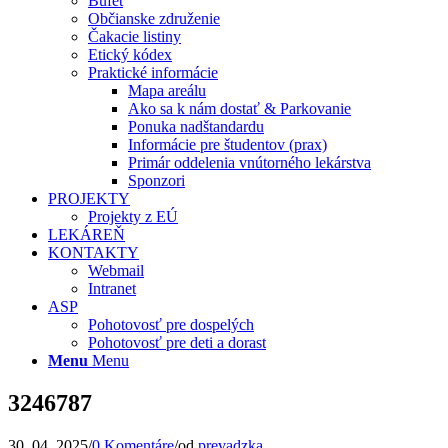
Bufet
Občianske združenie
Čakacie listiny
Etický kódex
Praktické informácie
Mapa areálu
Ako sa k nám dostať & Parkovanie
Ponuka nadštandardu
Informácie pre študentov (prax)
Primár oddelenia vnútorného lekárstva
Sponzori
PROJEKTY
Projekty z EÚ
LEKÁREŇ
KONTAKTY
Webmail
Intranet
ASP
Pohotovosť pre dospelých
Pohotovosť pre deti a dorast
Menu
Menu
3246787
30. 04. 2025
/
0 Komentáre
/
od
prevadzka