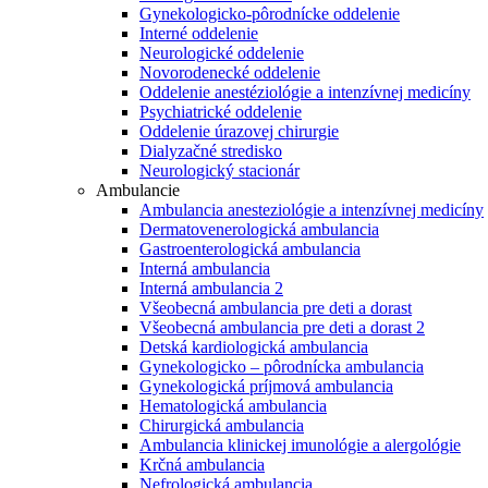
Gynekologicko-pôrodnícke oddelenie
Interné oddelenie
Neurologické oddelenie
Novorodenecké oddelenie
Oddelenie anestéziológie a intenzívnej medicíny
Psychiatrické oddelenie
Oddelenie úrazovej chirurgie
Dialyzačné stredisko
Neurologický stacionár
Ambulancie
Ambulancia anesteziológie a intenzívnej medicíny
Dermatovenerologická ambulancia
Gastroenterologická ambulancia
Interná ambulancia
Interná ambulancia 2
Všeobecná ambulancia pre deti a dorast
Všeobecná ambulancia pre deti a dorast 2
Detská kardiologická ambulancia
Gynekologicko – pôrodnícka ambulancia
Gynekologická príjmová ambulancia
Hematologická ambulancia
Chirurgická ambulancia
Ambulancia klinickej imunológie a alergológie
Krčná ambulancia
Nefrologická ambulancia