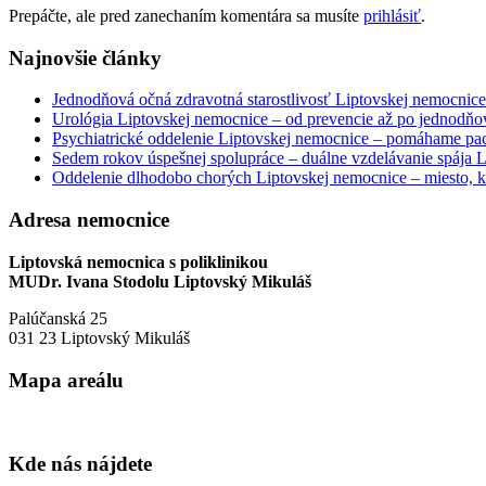
Prepáčte, ale pred zanechaním komentára sa musíte
prihlásiť
.
Najnovšie články
Jednodňová očná zdravotná starostlivosť Liptovskej nemocnice 
Urológia Liptovskej nemocnice – od prevencie až po jednodňov
Psychiatrické oddelenie Liptovskej nemocnice – pomáhame paci
Sedem rokov úspešnej spolupráce – duálne vzdelávanie spája
Oddelenie dlhodobo chorých Liptovskej nemocnice – miesto, kd
Adresa nemocnice
Liptovská nemocnica s poliklinikou
MUDr. Ivana Stodolu Liptovský Mikuláš
Palúčanská 25
031 23 Liptovský Mikuláš
Mapa areálu
Kde nás nájdete