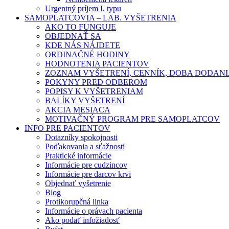
Urgentný príjem I. typu
SAMOPLATCOVIA – LAB. VYŠETRENIA
AKO TO FUNGUJE
OBJEDNAŤ SA
KDE NÁS NÁJDETE
ORDINAČNÉ HODINY
HODNOTENIA PACIENTOV
ZOZNAM VYŠETRENÍ, CENNÍK, DOBA DODAN
POKYNY PRED ODBEROM
POPISY K VYŠETRENIAM
BALÍKY VYŠETRENÍ
AKCIA MESIACA
MOTIVAČNÝ PROGRAM PRE SAMOPLATCOV
INFO PRE PACIENTOV
Dotazníky spokojnosti
Poďakovania a sťažnosti
Praktické informácie
Informácie pre cudzincov
Informácie pre darcov krvi
Objednať vyšetrenie
Blog
Protikorupčná linka
Informácie o právach pacienta
Ako podať infožiadosť