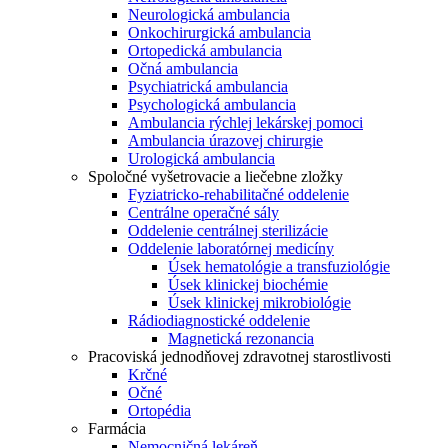
Neurologická ambulancia
Onkochirurgická ambulancia
Ortopedická ambulancia
Očná ambulancia
Psychiatrická ambulancia
Psychologická ambulancia
Ambulancia rýchlej lekárskej pomoci
Ambulancia úrazovej chirurgie
Urologická ambulancia
Spoločné vyšetrovacie a liečebne zložky
Fyziatricko-rehabilitačné oddelenie
Centrálne operačné sály
Oddelenie centrálnej sterilizácie
Oddelenie laboratórnej medicíny
Úsek hematológie a transfuziológie
Úsek klinickej biochémie
Úsek klinickej mikrobiológie
Rádiodiagnostické oddelenie
Magnetická rezonancia
Pracoviská jednodňovej zdravotnej starostlivosti
Krčné
Očné
Ortopédia
Farmácia
Nemocničná lekáreň