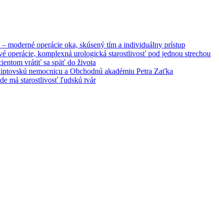
– moderné operácie oka, skúsený tím a individuálny prístup
é operácie, komplexná urologická starostlivosť pod jednou strechou
entom vrátiť sa späť do života
 Liptovskú nemocnicu a Obchodnú akadémiu Petra Zaťka
e má starostlivosť ľudskú tvár