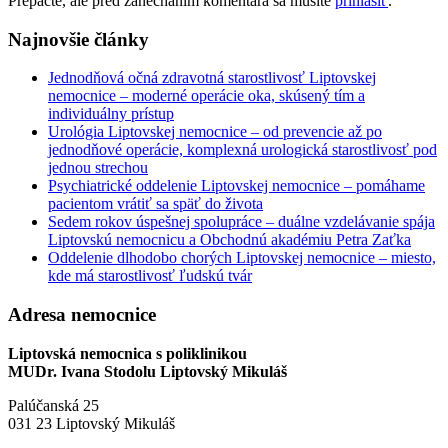
Prepáčte, ale pred zanechaním komentára sa musíte
prihlásiť
.
Najnovšie články
Jednodňová očná zdravotná starostlivosť Liptovskej
nemocnice – moderné operácie oka, skúsený tím a
individuálny prístup
Urológia Liptovskej nemocnice – od prevencie až po
jednodňové operácie, komplexná urologická starostlivosť pod
jednou strechou
Psychiatrické oddelenie Liptovskej nemocnice – pomáhame
pacientom vrátiť sa späť do života
Sedem rokov úspešnej spolupráce – duálne vzdelávanie spája
Liptovskú nemocnicu a Obchodnú akadémiu Petra Zaťka
Oddelenie dlhodobo chorých Liptovskej nemocnice – miesto,
kde má starostlivosť ľudskú tvár
Adresa nemocnice
Liptovská nemocnica s poliklinikou
MUDr. Ivana Stodolu Liptovský Mikuláš
Palúčanská 25
031 23 Liptovský Mikuláš