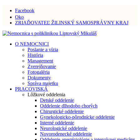
Facebook
Oko
ZRIAĎOVATEĽ ŽILINSKÝ SAMOSPRÁVNY KRAJ
O NEMOCNICI
Poslanie a vízia
História
Management
Zverejňovanie
Fotogaléria
Dokumenty
Správa majetku
PRACOVISKÁ
Lôžkové oddelenia
Detské oddelenie
Oddelenie dlhodobo chorých
Chirurgické oddelenie
Gynekologicko-pôrodnícke oddelenie
Interné oddelenie
Neurologické oddelenie
Novorodenecké oddelenie
Oddelenie anestéziológie a intenzívnej medicíny