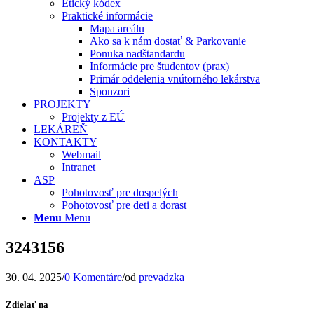
Etický kódex
Praktické informácie
Mapa areálu
Ako sa k nám dostať & Parkovanie
Ponuka nadštandardu
Informácie pre študentov (prax)
Primár oddelenia vnútorného lekárstva
Sponzori
PROJEKTY
Projekty z EÚ
LEKÁREŇ
KONTAKTY
Webmail
Intranet
ASP
Pohotovosť pre dospelých
Pohotovosť pre deti a dorast
Menu
Menu
3243156
30. 04. 2025
/
0 Komentáre
/
od
prevadzka
Zdielať na