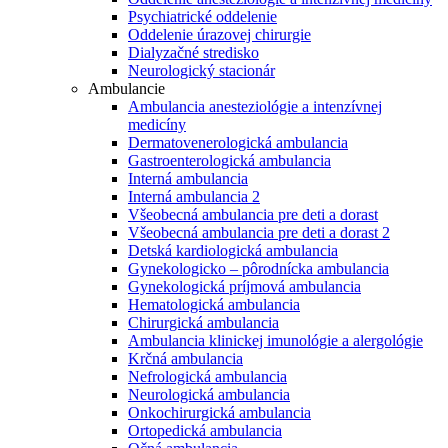
Psychiatrické oddelenie
Oddelenie úrazovej chirurgie
Dialyzačné stredisko
Neurologický stacionár
Ambulancie
Ambulancia anesteziológie a intenzívnej
medicíny
Dermatovenerologická ambulancia
Gastroenterologická ambulancia
Interná ambulancia
Interná ambulancia 2
Všeobecná ambulancia pre deti a dorast
Všeobecná ambulancia pre deti a dorast 2
Detská kardiologická ambulancia
Gynekologicko – pôrodnícka ambulancia
Gynekologická príjmová ambulancia
Hematologická ambulancia
Chirurgická ambulancia
Ambulancia klinickej imunológie a alergológie
Krčná ambulancia
Nefrologická ambulancia
Neurologická ambulancia
Onkochirurgická ambulancia
Ortopedická ambulancia