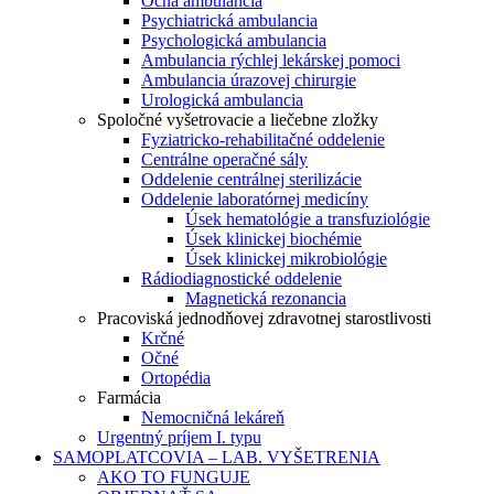
Očná ambulancia
Psychiatrická ambulancia
Psychologická ambulancia
Ambulancia rýchlej lekárskej pomoci
Ambulancia úrazovej chirurgie
Urologická ambulancia
Spoločné vyšetrovacie a liečebne zložky
Fyziatricko-rehabilitačné oddelenie
Centrálne operačné sály
Oddelenie centrálnej sterilizácie
Oddelenie laboratórnej medicíny
Úsek hematológie a transfuziológie
Úsek klinickej biochémie
Úsek klinickej mikrobiológie
Rádiodiagnostické oddelenie
Magnetická rezonancia
Pracoviská jednodňovej zdravotnej starostlivosti
Krčné
Očné
Ortopédia
Farmácia
Nemocničná lekáreň
Urgentný príjem I. typu
SAMOPLATCOVIA – LAB. VYŠETRENIA
AKO TO FUNGUJE