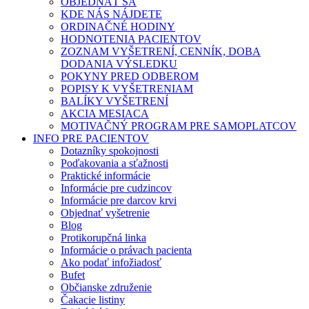
OBJEDNAŤ SA
KDE NÁS NÁJDETE
ORDINAČNÉ HODINY
HODNOTENIA PACIENTOV
ZOZNAM VYŠETRENÍ, CENNÍK, DOBA
DODANIA VÝSLEDKU
POKYNY PRED ODBEROM
POPISY K VYŠETRENIAM
BALÍKY VYŠETRENÍ
AKCIA MESIACA
MOTIVAČNÝ PROGRAM PRE SAMOPLATCOV
INFO PRE PACIENTOV
Dotazníky spokojnosti
Poďakovania a sťažnosti
Praktické informácie
Informácie pre cudzincov
Informácie pre darcov krvi
Objednať vyšetrenie
Blog
Protikorupčná linka
Informácie o právach pacienta
Ako podať infožiadosť
Bufet
Občianske združenie
Čakacie listiny