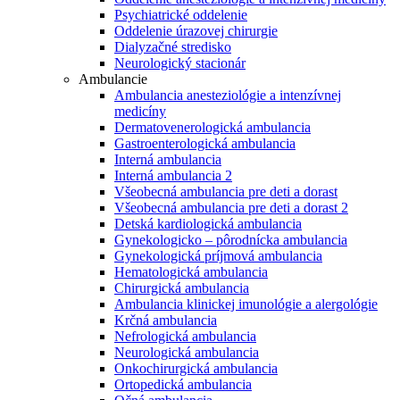
Psychiatrické oddelenie
Oddelenie úrazovej chirurgie
Dialyzačné stredisko
Neurologický stacionár
Ambulancie
Ambulancia anesteziológie a intenzívnej
medicíny
Dermatovenerologická ambulancia
Gastroenterologická ambulancia
Interná ambulancia
Interná ambulancia 2
Všeobecná ambulancia pre deti a dorast
Všeobecná ambulancia pre deti a dorast 2
Detská kardiologická ambulancia
Gynekologicko – pôrodnícka ambulancia
Gynekologická príjmová ambulancia
Hematologická ambulancia
Chirurgická ambulancia
Ambulancia klinickej imunológie a alergológie
Krčná ambulancia
Nefrologická ambulancia
Neurologická ambulancia
Onkochirurgická ambulancia
Ortopedická ambulancia