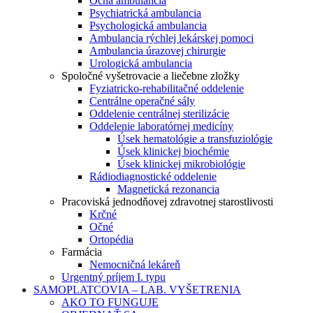
Očná ambulancia
Psychiatrická ambulancia
Psychologická ambulancia
Ambulancia rýchlej lekárskej pomoci
Ambulancia úrazovej chirurgie
Urologická ambulancia
Spoločné vyšetrovacie a liečebne zložky
Fyziatricko-rehabilitačné oddelenie
Centrálne operačné sály
Oddelenie centrálnej sterilizácie
Oddelenie laboratórnej medicíny
Úsek hematológie a transfuziológie
Úsek klinickej biochémie
Úsek klinickej mikrobiológie
Rádiodiagnostické oddelenie
Magnetická rezonancia
Pracoviská jednodňovej zdravotnej starostlivosti
Krčné
Očné
Ortopédia
Farmácia
Nemocničná lekáreň
Urgentný príjem I. typu
SAMOPLATCOVIA – LAB. VYŠETRENIA
AKO TO FUNGUJE