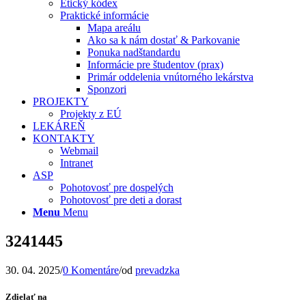
Etický kódex
Praktické informácie
Mapa areálu
Ako sa k nám dostať & Parkovanie
Ponuka nadštandardu
Informácie pre študentov (prax)
Primár oddelenia vnútorného lekárstva
Sponzori
PROJEKTY
Projekty z EÚ
LEKÁREŇ
KONTAKTY
Webmail
Intranet
ASP
Pohotovosť pre dospelých
Pohotovosť pre deti a dorast
Menu
Menu
3241445
30. 04. 2025
/
0 Komentáre
/
od
prevadzka
Zdielať na