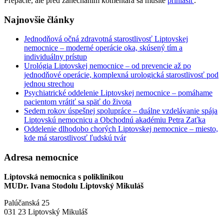
Prepáčte, ale pred zanechaním komentára sa musíte
prihlásiť
.
Najnovšie články
Jednodňová očná zdravotná starostlivosť Liptovskej
nemocnice – moderné operácie oka, skúsený tím a
individuálny prístup
Urológia Liptovskej nemocnice – od prevencie až po
jednodňové operácie, komplexná urologická starostlivosť pod
jednou strechou
Psychiatrické oddelenie Liptovskej nemocnice – pomáhame
pacientom vrátiť sa späť do života
Sedem rokov úspešnej spolupráce – duálne vzdelávanie spája
Liptovskú nemocnicu a Obchodnú akadémiu Petra Zaťka
Oddelenie dlhodobo chorých Liptovskej nemocnice – miesto,
kde má starostlivosť ľudskú tvár
Adresa nemocnice
Liptovská nemocnica s poliklinikou
MUDr. Ivana Stodolu Liptovský Mikuláš
Palúčanská 25
031 23 Liptovský Mikuláš