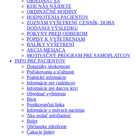
OBJEDNAŤ SA
KDE NÁS NÁJDETE
ORDINAČNÉ HODINY
HODNOTENIA PACIENTOV
ZOZNAM VYŠETRENÍ, CENNÍK, DOBA
DODANIA VÝSLEDKU
POKYNY PRED ODBEROM
POPISY K VYŠETRENIAM
BALÍKY VYŠETRENÍ
AKCIA MESIACA
MOTIVAČNÝ PROGRAM PRE SAMOPLATCOV
INFO PRE PACIENTOV
Dotazníky spokojnosti
Poďakovania a sťažnosti
Praktické informácie
Informácie pre cudzincov
Informácie pre darcov krvi
Objednať vyšetrenie
Blog
Protikorupčná linka
Informácie o právach pacienta
Ako podať infožiadosť
Bufet
Občianske združenie
Čakacie listiny