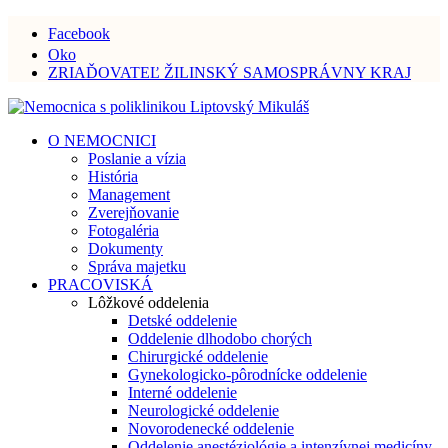
Facebook
Oko
ZRIAĎOVATEĽ ŽILINSKÝ SAMOSPRÁVNY KRAJ
O NEMOCNICI
Poslanie a vízia
História
Management
Zverejňovanie
Fotogaléria
Dokumenty
Správa majetku
PRACOVISKÁ
Lôžkové oddelenia
Detské oddelenie
Oddelenie dlhodobo chorých
Chirurgické oddelenie
Gynekologicko-pôrodnícke oddelenie
Interné oddelenie
Neurologické oddelenie
Novorodenecké oddelenie
Oddelenie anestéziológie a intenzívnej medicíny