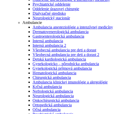
Psychiatrické oddelenie
Oddelenie úrazovej chirurgie
Dialyzačné stredisko
Neurologický stacionár
Ambulancie
Ambulancia anesteziológie a intenzívnej medicíny
Dermatovenerologická ambulancia
Gastroenterologická ambulancia
Interná ambulancia
Interná ambulancia 2
Všeobecná ambulancia pre deti a dorast
Všeobecná ambulancia pre deti a dorast 2
Detská kardiologická ambulancia
Gynekologicko – pôrodnícka ambulancia
Gynekologická príjmová ambulancia
Hematologická ambulancia
Chirurgická ambulancia
Ambulancia klinickej imunológie a alergológie
Krčná ambulancia
Nefrologická ambulancia
Neurologická ambulancia
Onkochirurgická ambulancia
Ortopedická ambulancia
Očná ambulancia