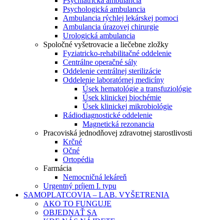
Psychiatrická ambulancia
Psychologická ambulancia
Ambulancia rýchlej lekárskej pomoci
Ambulancia úrazovej chirurgie
Urologická ambulancia
Spoločné vyšetrovacie a liečebne zložky
Fyziatricko-rehabilitačné oddelenie
Centrálne operačné sály
Oddelenie centrálnej sterilizácie
Oddelenie laboratórnej medicíny
Úsek hematológie a transfuziológie
Úsek klinickej biochémie
Úsek klinickej mikrobiológie
Rádiodiagnostické oddelenie
Magnetická rezonancia
Pracoviská jednodňovej zdravotnej starostlivosti
Krčné
Očné
Ortopédia
Farmácia
Nemocničná lekáreň
Urgentný príjem I. typu
SAMOPLATCOVIA – LAB. VYŠETRENIA
AKO TO FUNGUJE
OBJEDNAŤ SA