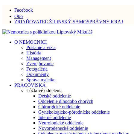
Facebook
Oko
ZRIAĎOVATEĽ ŽILINSKÝ SAMOSPRÁVNY KRAJ
O NEMOCNICI
Poslanie a vízia
História
Management
Zverejňovanie
Fotogaléria
Dokumenty
Správa majetku
PRACOVISKÁ
Lôžkové oddelenia
Detské oddelenie
Oddelenie dlhodobo chorých
Chirurgické oddelenie
Gynekologicko-pôrodnícke oddelenie
Interné oddelenie
Neurologické oddelenie
Novorodenecké oddelenie
Oddelenie anestéziológie a intenzívnej medicíny