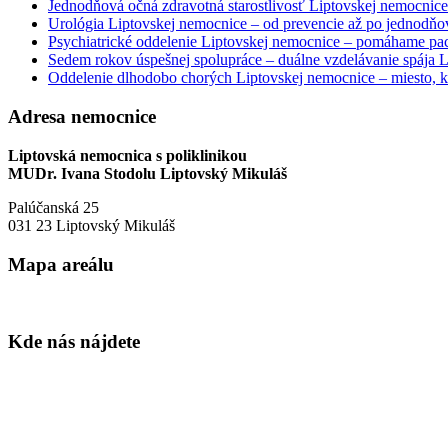
Jednodňová očná zdravotná starostlivosť Liptovskej nemocnice 
Urológia Liptovskej nemocnice – od prevencie až po jednodňov
Psychiatrické oddelenie Liptovskej nemocnice – pomáhame paci
Sedem rokov úspešnej spolupráce – duálne vzdelávanie spája
Oddelenie dlhodobo chorých Liptovskej nemocnice – miesto, kd
Adresa nemocnice
Liptovská nemocnica s poliklinikou
MUDr. Ivana Stodolu Liptovský Mikuláš
Palúčanská 25
031 23 Liptovský Mikuláš
Mapa areálu
Kde nás nájdete