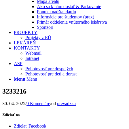
Mapa areálu
Ako sa k nám dostať & Parkovanie
Ponuka nadštandardu
Informácie pre študentov (prax)
Primár oddelenia vnútorného lekárstva
Sponzori
PROJEKTY
Projekty z EÚ
LEKÁREŇ
KONTAKTY
Webmail
Intranet
ASP
Pohotovosť pre dospelých
Pohotovosť pre deti a dorast
Menu
Menu
3233216
30. 04. 2025
/
0 Komentáre
/
od
prevadzka
Zdielať na
Zdielať Facebook