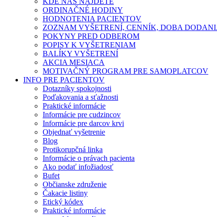
KDE NÁS NÁJDETE
ORDINAČNÉ HODINY
HODNOTENIA PACIENTOV
ZOZNAM VYŠETRENÍ, CENNÍK, DOBA DODAN
POKYNY PRED ODBEROM
POPISY K VYŠETRENIAM
BALÍKY VYŠETRENÍ
AKCIA MESIACA
MOTIVAČNÝ PROGRAM PRE SAMOPLATCOV
INFO PRE PACIENTOV
Dotazníky spokojnosti
Poďakovania a sťažnosti
Praktické informácie
Informácie pre cudzincov
Informácie pre darcov krvi
Objednať vyšetrenie
Blog
Protikorupčná linka
Informácie o právach pacienta
Ako podať infožiadosť
Bufet
Občianske združenie
Čakacie listiny
Etický kódex
Praktické informácie