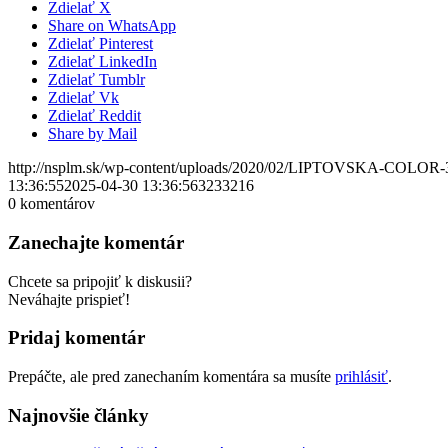
Zdielať X
Share on WhatsApp
Zdielať Pinterest
Zdielať LinkedIn
Zdielať Tumblr
Zdielať Vk
Zdielať Reddit
Share by Mail
http://nsplm.sk/wp-content/uploads/2020/02/LIPTOVSKA-COLOR-
13:36:55
2025-04-30 13:36:56
3233216
0
komentárov
Zanechajte komentár
Chcete sa pripojiť k diskusii?
Neváhajte prispieť!
Pridaj komentár
Prepáčte, ale pred zanechaním komentára sa musíte
prihlásiť
.
Najnovšie články