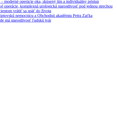
– moderné operácie oka, skúsený tím a individuálny prístup
é operácie, komplexná urologická starostlivosť pod jednou strechou
entom vrátiť sa späť do života
 Liptovskú nemocnicu a Obchodnú akadémiu Petra Zaťka
e má starostlivosť ľudskú tvár