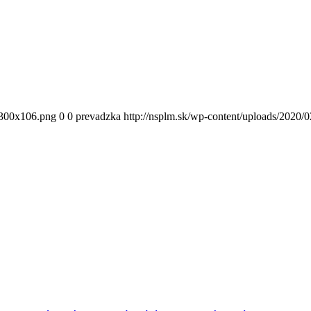
300x106.png
0
0
prevadzka
http://nsplm.sk/wp-content/uploads/2