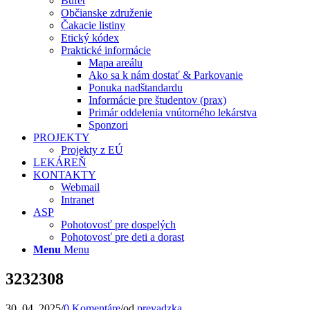
Bufet
Občianske združenie
Čakacie listiny
Etický kódex
Praktické informácie
Mapa areálu
Ako sa k nám dostať & Parkovanie
Ponuka nadštandardu
Informácie pre študentov (prax)
Primár oddelenia vnútorného lekárstva
Sponzori
PROJEKTY
Projekty z EÚ
LEKÁREŇ
KONTAKTY
Webmail
Intranet
ASP
Pohotovosť pre dospelých
Pohotovosť pre deti a dorast
Menu
Menu
3232308
30. 04. 2025
/
0 Komentáre
/
od
prevadzka