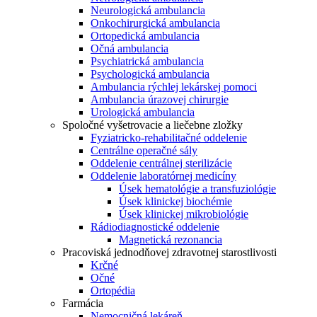
Neurologická ambulancia
Onkochirurgická ambulancia
Ortopedická ambulancia
Očná ambulancia
Psychiatrická ambulancia
Psychologická ambulancia
Ambulancia rýchlej lekárskej pomoci
Ambulancia úrazovej chirurgie
Urologická ambulancia
Spoločné vyšetrovacie a liečebne zložky
Fyziatricko-rehabilitačné oddelenie
Centrálne operačné sály
Oddelenie centrálnej sterilizácie
Oddelenie laboratórnej medicíny
Úsek hematológie a transfuziológie
Úsek klinickej biochémie
Úsek klinickej mikrobiológie
Rádiodiagnostické oddelenie
Magnetická rezonancia
Pracoviská jednodňovej zdravotnej starostlivosti
Krčné
Očné
Ortopédia
Farmácia
Nemocničná lekáreň