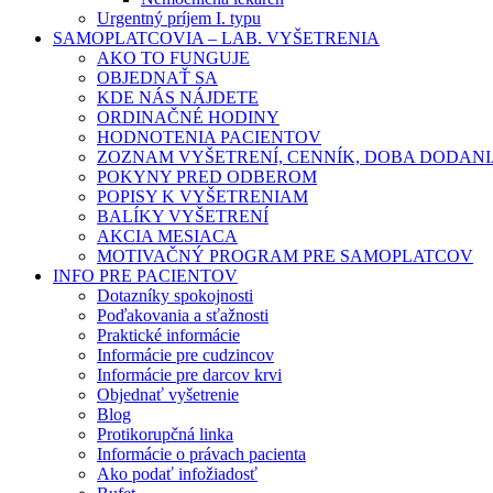
Urgentný príjem I. typu
SAMOPLATCOVIA – LAB. VYŠETRENIA
AKO TO FUNGUJE
OBJEDNAŤ SA
KDE NÁS NÁJDETE
ORDINAČNÉ HODINY
HODNOTENIA PACIENTOV
ZOZNAM VYŠETRENÍ, CENNÍK, DOBA DODAN
POKYNY PRED ODBEROM
POPISY K VYŠETRENIAM
BALÍKY VYŠETRENÍ
AKCIA MESIACA
MOTIVAČNÝ PROGRAM PRE SAMOPLATCOV
INFO PRE PACIENTOV
Dotazníky spokojnosti
Poďakovania a sťažnosti
Praktické informácie
Informácie pre cudzincov
Informácie pre darcov krvi
Objednať vyšetrenie
Blog
Protikorupčná linka
Informácie o právach pacienta
Ako podať infožiadosť