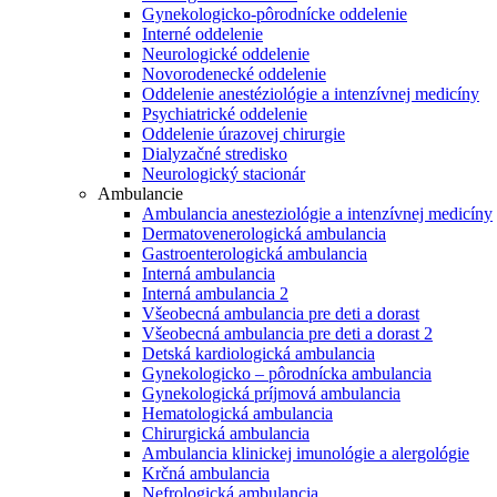
Gynekologicko-pôrodnícke oddelenie
Interné oddelenie
Neurologické oddelenie
Novorodenecké oddelenie
Oddelenie anestéziológie a intenzívnej medicíny
Psychiatrické oddelenie
Oddelenie úrazovej chirurgie
Dialyzačné stredisko
Neurologický stacionár
Ambulancie
Ambulancia anesteziológie a intenzívnej medicíny
Dermatovenerologická ambulancia
Gastroenterologická ambulancia
Interná ambulancia
Interná ambulancia 2
Všeobecná ambulancia pre deti a dorast
Všeobecná ambulancia pre deti a dorast 2
Detská kardiologická ambulancia
Gynekologicko – pôrodnícka ambulancia
Gynekologická príjmová ambulancia
Hematologická ambulancia
Chirurgická ambulancia
Ambulancia klinickej imunológie a alergológie
Krčná ambulancia
Nefrologická ambulancia