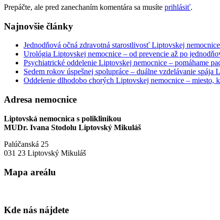
Prepáčte, ale pred zanechaním komentára sa musíte
prihlásiť
.
Najnovšie články
Jednodňová očná zdravotná starostlivosť Liptovskej nemocnice 
Urológia Liptovskej nemocnice – od prevencie až po jednodňov
Psychiatrické oddelenie Liptovskej nemocnice – pomáhame paci
Sedem rokov úspešnej spolupráce – duálne vzdelávanie spája
Oddelenie dlhodobo chorých Liptovskej nemocnice – miesto, kd
Adresa nemocnice
Liptovská nemocnica s poliklinikou
MUDr. Ivana Stodolu Liptovský Mikuláš
Palúčanská 25
031 23 Liptovský Mikuláš
Mapa areálu
Kde nás nájdete