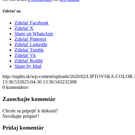
Zdielať na
Zdielať Facebook
Zdielať X
Share on WhatsApp
Zdielať Pinterest
Zdielať LinkedIn
Zdielať Tumblr
Zdielať Vk
Zdielať Reddit
Share by Mail
http://nsplm.sk/wp-content/uploads/2020/02/LIPTOVSKA-COLOR-
13:36:53
2025-04-30 13:36:54
3232308
0
komentárov
Zanechajte komentár
Chcete sa pripojiť k diskusii?
Neváhajte prispieť!
Pridaj komentár