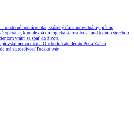
– moderné operácie oka, skúsený tím a individuálny prístup
é operácie, komplexná urologická starostlivosť pod jednou strechou
entom vrátiť sa späť do života
 Liptovskú nemocnicu a Obchodnú akadémiu Petra Zaťka
e má starostlivosť ľudskú tvár