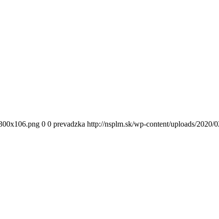
300x106.png
0
0
prevadzka
http://nsplm.sk/wp-content/uploads/2