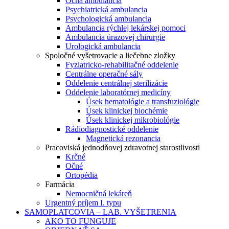
Očná ambulancia
Psychiatrická ambulancia
Psychologická ambulancia
Ambulancia rýchlej lekárskej pomoci
Ambulancia úrazovej chirurgie
Urologická ambulancia
Spoločné vyšetrovacie a liečebne zložky
Fyziatricko-rehabilitačné oddelenie
Centrálne operačné sály
Oddelenie centrálnej sterilizácie
Oddelenie laboratórnej medicíny
Úsek hematológie a transfuziológie
Úsek klinickej biochémie
Úsek klinickej mikrobiológie
Rádiodiagnostické oddelenie
Magnetická rezonancia
Pracoviská jednodňovej zdravotnej starostlivosti
Krčné
Očné
Ortopédia
Farmácia
Nemocničná lekáreň
Urgentný príjem I. typu
SAMOPLATCOVIA – LAB. VYŠETRENIA
AKO TO FUNGUJE