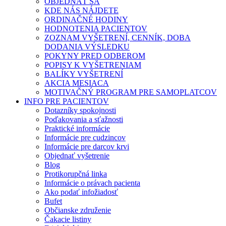
OBJEDNAŤ SA
KDE NÁS NÁJDETE
ORDINAČNÉ HODINY
HODNOTENIA PACIENTOV
ZOZNAM VYŠETRENÍ, CENNÍK, DOBA
DODANIA VÝSLEDKU
POKYNY PRED ODBEROM
POPISY K VYŠETRENIAM
BALÍKY VYŠETRENÍ
AKCIA MESIACA
MOTIVAČNÝ PROGRAM PRE SAMOPLATCOV
INFO PRE PACIENTOV
Dotazníky spokojnosti
Poďakovania a sťažnosti
Praktické informácie
Informácie pre cudzincov
Informácie pre darcov krvi
Objednať vyšetrenie
Blog
Protikorupčná linka
Informácie o právach pacienta
Ako podať infožiadosť
Bufet
Občianske združenie
Čakacie listiny