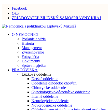
Facebook
Oko
ZRIAĎOVATEĽ ŽILINSKÝ SAMOSPRÁVNY KRAJ
O NEMOCNICI
Poslanie a vízia
História
Management
Zverejňovanie
Fotogaléria
Dokumenty
Správa majetku
PRACOVISKÁ
Lôžkové oddelenia
Detské oddelenie
Oddelenie dlhodobo chorých
Chirurgické oddelenie
Gynekologicko-pôrodnícke oddelenie
Interné oddelenie
Neurologické oddelenie
Novorodenecké oddelenie
Oddelenie anestéziológie a intenzívnej medicíny