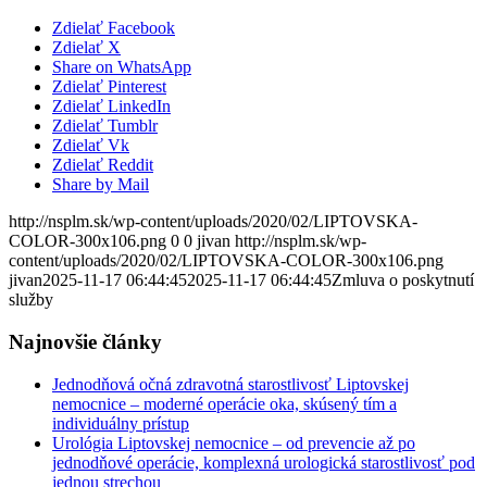
Zdielať Facebook
Zdielať X
Share on WhatsApp
Zdielať Pinterest
Zdielať LinkedIn
Zdielať Tumblr
Zdielať Vk
Zdielať Reddit
Share by Mail
http://nsplm.sk/wp-content/uploads/2020/02/LIPTOVSKA-
COLOR-300x106.png
0
0
jivan
http://nsplm.sk/wp-
content/uploads/2020/02/LIPTOVSKA-COLOR-300x106.png
jivan
2025-11-17 06:44:45
2025-11-17 06:44:45
Zmluva o poskytnutí
služby
Najnovšie články
Jednodňová očná zdravotná starostlivosť Liptovskej
nemocnice – moderné operácie oka, skúsený tím a
individuálny prístup
Urológia Liptovskej nemocnice – od prevencie až po
jednodňové operácie, komplexná urologická starostlivosť pod
jednou strechou