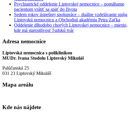
Psychiatrické oddelenie Liptovskej nemocnice – pomáhame
pacientom vrátiť sa späť do života
Sedem rokov úspešnej spolupráce – duálne vzdelávanie spája
Liptovskú nemocnicu a Obchodnú akadémiu Petra Zaťka
Oddelenie dlhodobo chorých Liptovskej nemocnice – miesto,
kde má starostlivosť ľudskú tvár
Adresa nemocnice
Liptovská nemocnica s poliklinikou
MUDr. Ivana Stodolu Liptovský Mikuláš
Palúčanská 25
031 23 Liptovský Mikuláš
Mapa areálu
Kde nás nájdete