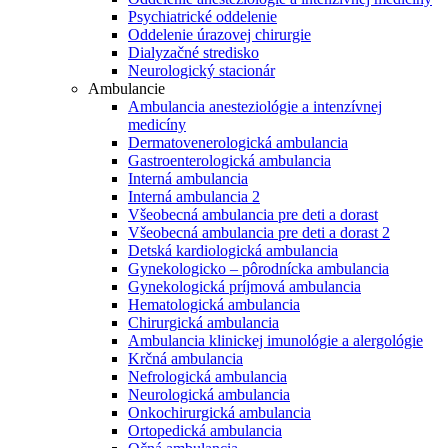
Psychiatrické oddelenie
Oddelenie úrazovej chirurgie
Dialyzačné stredisko
Neurologický stacionár
Ambulancie
Ambulancia anesteziológie a intenzívnej
medicíny
Dermatovenerologická ambulancia
Gastroenterologická ambulancia
Interná ambulancia
Interná ambulancia 2
Všeobecná ambulancia pre deti a dorast
Všeobecná ambulancia pre deti a dorast 2
Detská kardiologická ambulancia
Gynekologicko – pôrodnícka ambulancia
Gynekologická príjmová ambulancia
Hematologická ambulancia
Chirurgická ambulancia
Ambulancia klinickej imunológie a alergológie
Krčná ambulancia
Nefrologická ambulancia
Neurologická ambulancia
Onkochirurgická ambulancia
Ortopedická ambulancia