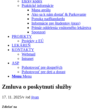
Etický kódex
Praktické informácie
Mapa areálu
Ako sa k nám dostať & Parkovanie
Ponuka nadštandardu
Informácie pre študentov (prax)
Primár oddelenia vnútorného lekárstva
Sponzori
PROJEKTY
Projekty z EÚ
LEKÁREŇ
KONTAKTY
Webmail
Intranet
ASP
Pohotovosť pre dospelých
Pohotovosť pre deti a dorast
Menu
Menu
Zmluva o poskytnutí služby
17. 11. 2025
/
v
/
od
jivan
Zdielať na