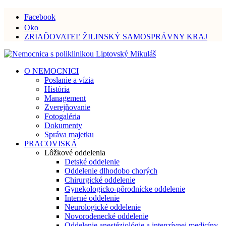
Facebook
Oko
ZRIAĎOVATEĽ ŽILINSKÝ SAMOSPRÁVNY KRAJ
O NEMOCNICI
Poslanie a vízia
História
Management
Zverejňovanie
Fotogaléria
Dokumenty
Správa majetku
PRACOVISKÁ
Lôžkové oddelenia
Detské oddelenie
Oddelenie dlhodobo chorých
Chirurgické oddelenie
Gynekologicko-pôrodnícke oddelenie
Interné oddelenie
Neurologické oddelenie
Novorodenecké oddelenie
Oddelenie anestéziológie a intenzívnej medicíny