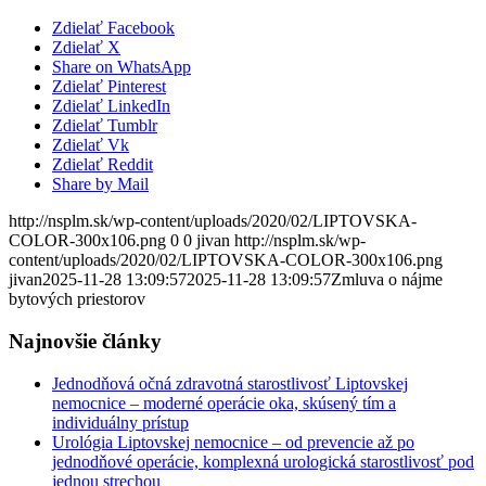
Zdielať Facebook
Zdielať X
Share on WhatsApp
Zdielať Pinterest
Zdielať LinkedIn
Zdielať Tumblr
Zdielať Vk
Zdielať Reddit
Share by Mail
http://nsplm.sk/wp-content/uploads/2020/02/LIPTOVSKA-
COLOR-300x106.png
0
0
jivan
http://nsplm.sk/wp-
content/uploads/2020/02/LIPTOVSKA-COLOR-300x106.png
jivan
2025-11-28 13:09:57
2025-11-28 13:09:57
Zmluva o nájme
bytových priestorov
Najnovšie články
Jednodňová očná zdravotná starostlivosť Liptovskej
nemocnice – moderné operácie oka, skúsený tím a
individuálny prístup
Urológia Liptovskej nemocnice – od prevencie až po
jednodňové operácie, komplexná urologická starostlivosť pod
jednou strechou