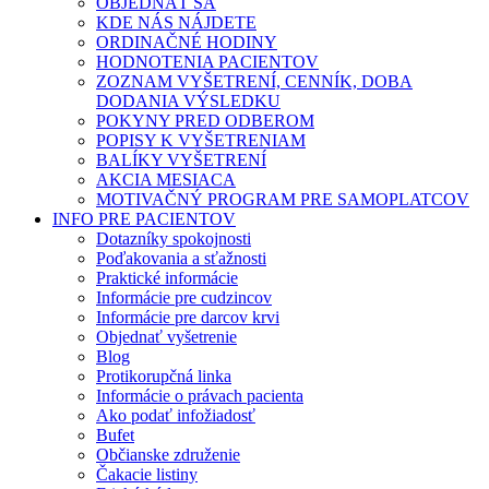
OBJEDNAŤ SA
KDE NÁS NÁJDETE
ORDINAČNÉ HODINY
HODNOTENIA PACIENTOV
ZOZNAM VYŠETRENÍ, CENNÍK, DOBA
DODANIA VÝSLEDKU
POKYNY PRED ODBEROM
POPISY K VYŠETRENIAM
BALÍKY VYŠETRENÍ
AKCIA MESIACA
MOTIVAČNÝ PROGRAM PRE SAMOPLATCOV
INFO PRE PACIENTOV
Dotazníky spokojnosti
Poďakovania a sťažnosti
Praktické informácie
Informácie pre cudzincov
Informácie pre darcov krvi
Objednať vyšetrenie
Blog
Protikorupčná linka
Informácie o právach pacienta
Ako podať infožiadosť
Bufet
Občianske združenie
Čakacie listiny