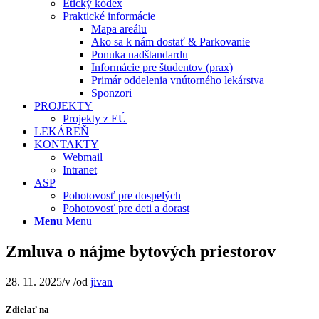
Etický kódex
Praktické informácie
Mapa areálu
Ako sa k nám dostať & Parkovanie
Ponuka nadštandardu
Informácie pre študentov (prax)
Primár oddelenia vnútorného lekárstva
Sponzori
PROJEKTY
Projekty z EÚ
LEKÁREŇ
KONTAKTY
Webmail
Intranet
ASP
Pohotovosť pre dospelých
Pohotovosť pre deti a dorast
Menu
Menu
Zmluva o nájme bytových priestorov
28. 11. 2025
/
v
/
od
jivan
Zdielať na