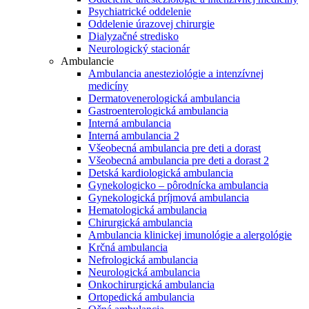
Psychiatrické oddelenie
Oddelenie úrazovej chirurgie
Dialyzačné stredisko
Neurologický stacionár
Ambulancie
Ambulancia anesteziológie a intenzívnej
medicíny
Dermatovenerologická ambulancia
Gastroenterologická ambulancia
Interná ambulancia
Interná ambulancia 2
Všeobecná ambulancia pre deti a dorast
Všeobecná ambulancia pre deti a dorast 2
Detská kardiologická ambulancia
Gynekologicko – pôrodnícka ambulancia
Gynekologická príjmová ambulancia
Hematologická ambulancia
Chirurgická ambulancia
Ambulancia klinickej imunológie a alergológie
Krčná ambulancia
Nefrologická ambulancia
Neurologická ambulancia
Onkochirurgická ambulancia
Ortopedická ambulancia