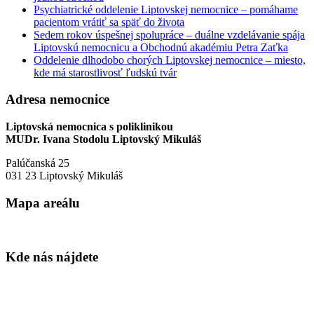
Psychiatrické oddelenie Liptovskej nemocnice – pomáhame
pacientom vrátiť sa späť do života
Sedem rokov úspešnej spolupráce – duálne vzdelávanie spája
Liptovskú nemocnicu a Obchodnú akadémiu Petra Zaťka
Oddelenie dlhodobo chorých Liptovskej nemocnice – miesto,
kde má starostlivosť ľudskú tvár
Adresa nemocnice
Liptovská nemocnica s poliklinikou
MUDr. Ivana Stodolu Liptovský Mikuláš
Palúčanská 25
031 23 Liptovský Mikuláš
Mapa areálu
Kde nás nájdete