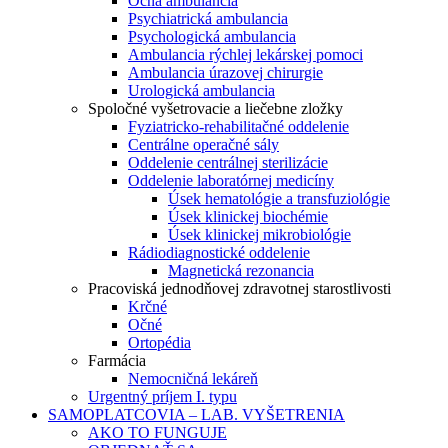
Očná ambulancia
Psychiatrická ambulancia
Psychologická ambulancia
Ambulancia rýchlej lekárskej pomoci
Ambulancia úrazovej chirurgie
Urologická ambulancia
Spoločné vyšetrovacie a liečebne zložky
Fyziatricko-rehabilitačné oddelenie
Centrálne operačné sály
Oddelenie centrálnej sterilizácie
Oddelenie laboratórnej medicíny
Úsek hematológie a transfuziológie
Úsek klinickej biochémie
Úsek klinickej mikrobiológie
Rádiodiagnostické oddelenie
Magnetická rezonancia
Pracoviská jednodňovej zdravotnej starostlivosti
Krčné
Očné
Ortopédia
Farmácia
Nemocničná lekáreň
Urgentný príjem I. typu
SAMOPLATCOVIA – LAB. VYŠETRENIA
AKO TO FUNGUJE