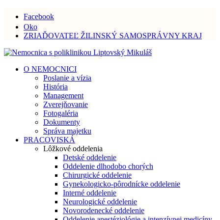
Facebook
Oko
ZRIAĎOVATEĽ ŽILINSKÝ SAMOSPRÁVNY KRAJ
O NEMOCNICI
Poslanie a vízia
História
Management
Zverejňovanie
Fotogaléria
Dokumenty
Správa majetku
PRACOVISKÁ
Lôžkové oddelenia
Detské oddelenie
Oddelenie dlhodobo chorých
Chirurgické oddelenie
Gynekologicko-pôrodnícke oddelenie
Interné oddelenie
Neurologické oddelenie
Novorodenecké oddelenie
Oddelenie anestéziológie a intenzívnej medicíny