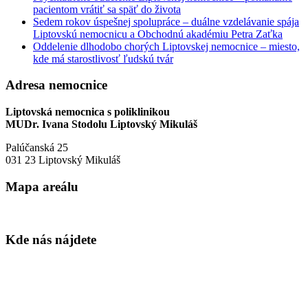
pacientom vrátiť sa späť do života
Sedem rokov úspešnej spolupráce – duálne vzdelávanie spája
Liptovskú nemocnicu a Obchodnú akadémiu Petra Zaťka
Oddelenie dlhodobo chorých Liptovskej nemocnice – miesto,
kde má starostlivosť ľudskú tvár
Adresa nemocnice
Liptovská nemocnica s poliklinikou
MUDr. Ivana Stodolu Liptovský Mikuláš
Palúčanská 25
031 23 Liptovský Mikuláš
Mapa areálu
Kde nás nájdete