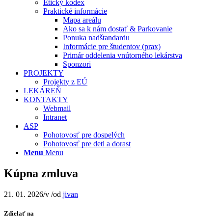
Etický kódex
Praktické informácie
Mapa areálu
Ako sa k nám dostať & Parkovanie
Ponuka nadštandardu
Informácie pre študentov (prax)
Primár oddelenia vnútorného lekárstva
Sponzori
PROJEKTY
Projekty z EÚ
LEKÁREŇ
KONTAKTY
Webmail
Intranet
ASP
Pohotovosť pre dospelých
Pohotovosť pre deti a dorast
Menu
Menu
Kúpna zmluva
21. 01. 2026
/
v
/
od
jivan
Zdielať na