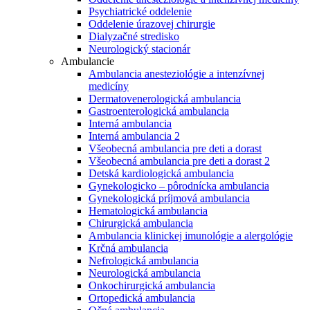
Psychiatrické oddelenie
Oddelenie úrazovej chirurgie
Dialyzačné stredisko
Neurologický stacionár
Ambulancie
Ambulancia anesteziológie a intenzívnej
medicíny
Dermatovenerologická ambulancia
Gastroenterologická ambulancia
Interná ambulancia
Interná ambulancia 2
Všeobecná ambulancia pre deti a dorast
Všeobecná ambulancia pre deti a dorast 2
Detská kardiologická ambulancia
Gynekologicko – pôrodnícka ambulancia
Gynekologická príjmová ambulancia
Hematologická ambulancia
Chirurgická ambulancia
Ambulancia klinickej imunológie a alergológie
Krčná ambulancia
Nefrologická ambulancia
Neurologická ambulancia
Onkochirurgická ambulancia
Ortopedická ambulancia