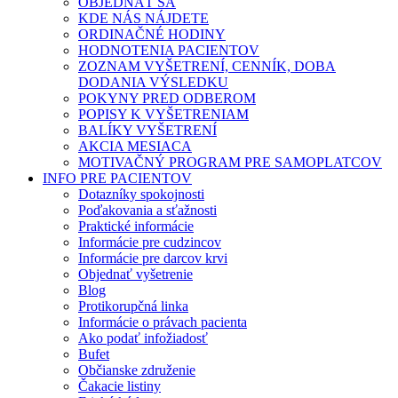
OBJEDNAŤ SA
KDE NÁS NÁJDETE
ORDINAČNÉ HODINY
HODNOTENIA PACIENTOV
ZOZNAM VYŠETRENÍ, CENNÍK, DOBA
DODANIA VÝSLEDKU
POKYNY PRED ODBEROM
POPISY K VYŠETRENIAM
BALÍKY VYŠETRENÍ
AKCIA MESIACA
MOTIVAČNÝ PROGRAM PRE SAMOPLATCOV
INFO PRE PACIENTOV
Dotazníky spokojnosti
Poďakovania a sťažnosti
Praktické informácie
Informácie pre cudzincov
Informácie pre darcov krvi
Objednať vyšetrenie
Blog
Protikorupčná linka
Informácie o právach pacienta
Ako podať infožiadosť
Bufet
Občianske združenie
Čakacie listiny