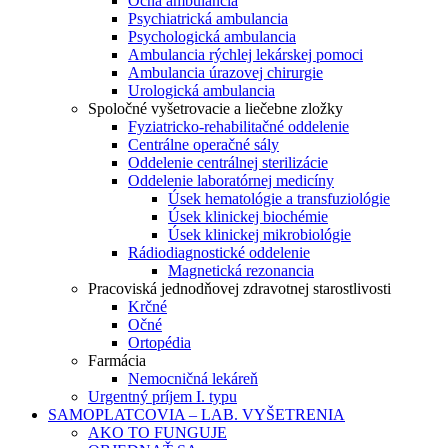
Očná ambulancia
Psychiatrická ambulancia
Psychologická ambulancia
Ambulancia rýchlej lekárskej pomoci
Ambulancia úrazovej chirurgie
Urologická ambulancia
Spoločné vyšetrovacie a liečebne zložky
Fyziatricko-rehabilitačné oddelenie
Centrálne operačné sály
Oddelenie centrálnej sterilizácie
Oddelenie laboratórnej medicíny
Úsek hematológie a transfuziológie
Úsek klinickej biochémie
Úsek klinickej mikrobiológie
Rádiodiagnostické oddelenie
Magnetická rezonancia
Pracoviská jednodňovej zdravotnej starostlivosti
Krčné
Očné
Ortopédia
Farmácia
Nemocničná lekáreň
Urgentný príjem I. typu
SAMOPLATCOVIA – LAB. VYŠETRENIA
AKO TO FUNGUJE