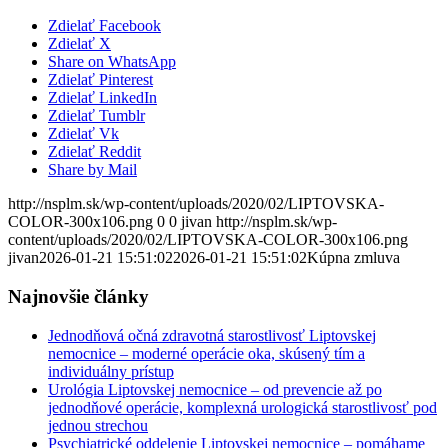
Zdielať Facebook
Zdielať X
Share on WhatsApp
Zdielať Pinterest
Zdielať LinkedIn
Zdielať Tumblr
Zdielať Vk
Zdielať Reddit
Share by Mail
http://nsplm.sk/wp-content/uploads/2020/02/LIPTOVSKA-
COLOR-300x106.png
0
0
jivan
http://nsplm.sk/wp-
content/uploads/2020/02/LIPTOVSKA-COLOR-300x106.png
jivan
2026-01-21 15:51:02
2026-01-21 15:51:02
Kúpna zmluva
Najnovšie články
Jednodňová očná zdravotná starostlivosť Liptovskej
nemocnice – moderné operácie oka, skúsený tím a
individuálny prístup
Urológia Liptovskej nemocnice – od prevencie až po
jednodňové operácie, komplexná urologická starostlivosť pod
jednou strechou
Psychiatrické oddelenie Liptovskej nemocnice – pomáhame