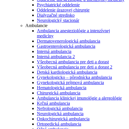
Psychiatrické oddelenie
Oddelenie úrazovej chirurgie
Dialyzačné stredisko
Neurologický stacionár
Ambulancie
Ambulancia anesteziológie a intenzívnej
medicíny
Dermatovenerologická ambulancia
Gastroenterologická ambulancia
Interná ambulancia
Interná ambulancia 2
Všeobecná ambulancia pre deti a dorast
Všeobecná ambulancia pre deti a dorast 2
Detská kardiologická ambulancia
Gynekologicko – pôrodnícka ambulancia
Gynekologická príjmová ambulancia
Hematologická ambulancia
Chirurgická ambulancia
Ambulancia klinickej imunológie a alergológie
Krčná ambulancia
Nefrologická ambulancia
Neurologická ambulancia
Onkochirurgická ambulancia
Ortopedická ambulancia