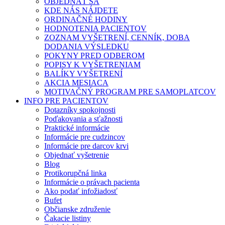
OBJEDNAŤ SA
KDE NÁS NÁJDETE
ORDINAČNÉ HODINY
HODNOTENIA PACIENTOV
ZOZNAM VYŠETRENÍ, CENNÍK, DOBA
DODANIA VÝSLEDKU
POKYNY PRED ODBEROM
POPISY K VYŠETRENIAM
BALÍKY VYŠETRENÍ
AKCIA MESIACA
MOTIVAČNÝ PROGRAM PRE SAMOPLATCOV
INFO PRE PACIENTOV
Dotazníky spokojnosti
Poďakovania a sťažnosti
Praktické informácie
Informácie pre cudzincov
Informácie pre darcov krvi
Objednať vyšetrenie
Blog
Protikorupčná linka
Informácie o právach pacienta
Ako podať infožiadosť
Bufet
Občianske združenie
Čakacie listiny