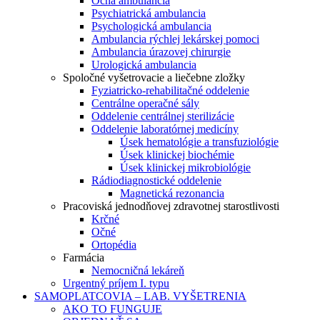
Očná ambulancia
Psychiatrická ambulancia
Psychologická ambulancia
Ambulancia rýchlej lekárskej pomoci
Ambulancia úrazovej chirurgie
Urologická ambulancia
Spoločné vyšetrovacie a liečebne zložky
Fyziatricko-rehabilitačné oddelenie
Centrálne operačné sály
Oddelenie centrálnej sterilizácie
Oddelenie laboratórnej medicíny
Úsek hematológie a transfuziológie
Úsek klinickej biochémie
Úsek klinickej mikrobiológie
Rádiodiagnostické oddelenie
Magnetická rezonancia
Pracoviská jednodňovej zdravotnej starostlivosti
Krčné
Očné
Ortopédia
Farmácia
Nemocničná lekáreň
Urgentný príjem I. typu
SAMOPLATCOVIA – LAB. VYŠETRENIA
AKO TO FUNGUJE