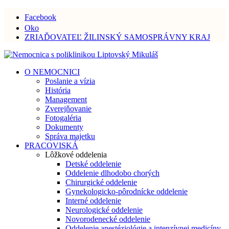
Facebook
Oko
ZRIAĎOVATEĽ ŽILINSKÝ SAMOSPRÁVNY KRAJ
O NEMOCNICI
Poslanie a vízia
História
Management
Zverejňovanie
Fotogaléria
Dokumenty
Správa majetku
PRACOVISKÁ
Lôžkové oddelenia
Detské oddelenie
Oddelenie dlhodobo chorých
Chirurgické oddelenie
Gynekologicko-pôrodnícke oddelenie
Interné oddelenie
Neurologické oddelenie
Novorodenecké oddelenie
Oddelenie anestéziológie a intenzívnej medicíny