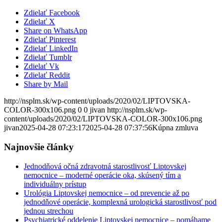
Zdielať Facebook
Zdielať X
Share on WhatsApp
Zdielať Pinterest
Zdielať LinkedIn
Zdielať Tumblr
Zdielať Vk
Zdielať Reddit
Share by Mail
http://nsplm.sk/wp-content/uploads/2020/02/LIPTOVSKA-
COLOR-300x106.png
0
0
jivan
http://nsplm.sk/wp-
content/uploads/2020/02/LIPTOVSKA-COLOR-300x106.png
jivan
2025-04-28 07:23:17
2025-04-28 07:37:56
Kúpna zmluva
Najnovšie články
Jednodňová očná zdravotná starostlivosť Liptovskej
nemocnice – moderné operácie oka, skúsený tím a
individuálny prístup
Urológia Liptovskej nemocnice – od prevencie až po
jednodňové operácie, komplexná urologická starostlivosť pod
jednou strechou
Psychiatrické oddelenie Liptovskej nemocnice – pomáhame