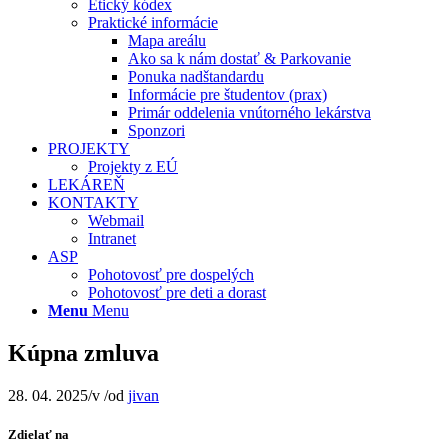
Etický kódex
Praktické informácie
Mapa areálu
Ako sa k nám dostať & Parkovanie
Ponuka nadštandardu
Informácie pre študentov (prax)
Primár oddelenia vnútorného lekárstva
Sponzori
PROJEKTY
Projekty z EÚ
LEKÁREŇ
KONTAKTY
Webmail
Intranet
ASP
Pohotovosť pre dospelých
Pohotovosť pre deti a dorast
Menu
Menu
Kúpna zmluva
28. 04. 2025
/
v
/
od
jivan
Zdielať na