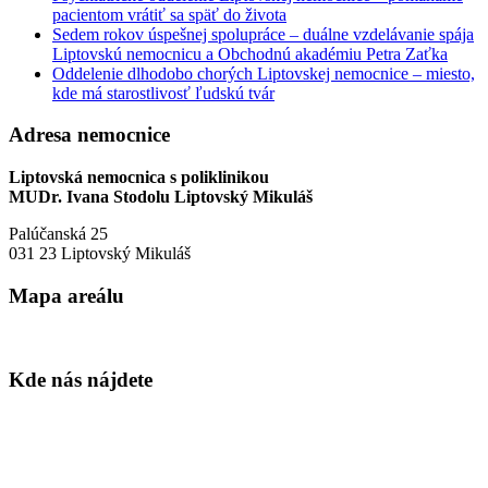
pacientom vrátiť sa späť do života
Sedem rokov úspešnej spolupráce – duálne vzdelávanie spája
Liptovskú nemocnicu a Obchodnú akadémiu Petra Zaťka
Oddelenie dlhodobo chorých Liptovskej nemocnice – miesto,
kde má starostlivosť ľudskú tvár
Adresa nemocnice
Liptovská nemocnica s poliklinikou
MUDr. Ivana Stodolu Liptovský Mikuláš
Palúčanská 25
031 23 Liptovský Mikuláš
Mapa areálu
Kde nás nájdete