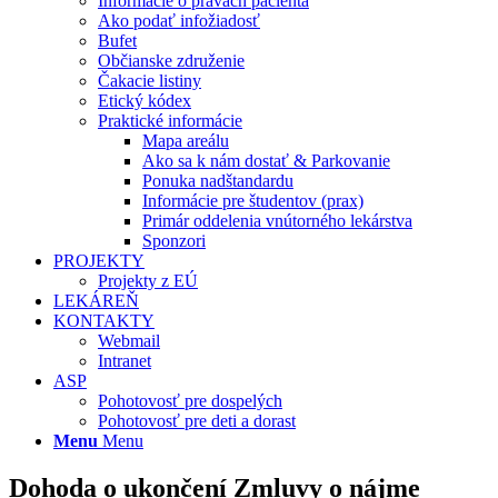
Informácie o právach pacienta
Ako podať infožiadosť
Bufet
Občianske združenie
Čakacie listiny
Etický kódex
Praktické informácie
Mapa areálu
Ako sa k nám dostať & Parkovanie
Ponuka nadštandardu
Informácie pre študentov (prax)
Primár oddelenia vnútorného lekárstva
Sponzori
PROJEKTY
Projekty z EÚ
LEKÁREŇ
KONTAKTY
Webmail
Intranet
ASP
Pohotovosť pre dospelých
Pohotovosť pre deti a dorast
Menu
Menu
Dohoda o ukončení Zmluvy o nájme