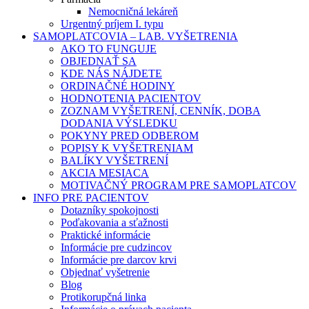
Nemocničná lekáreň
Urgentný príjem I. typu
SAMOPLATCOVIA – LAB. VYŠETRENIA
AKO TO FUNGUJE
OBJEDNAŤ SA
KDE NÁS NÁJDETE
ORDINAČNÉ HODINY
HODNOTENIA PACIENTOV
ZOZNAM VYŠETRENÍ, CENNÍK, DOBA
DODANIA VÝSLEDKU
POKYNY PRED ODBEROM
POPISY K VYŠETRENIAM
BALÍKY VYŠETRENÍ
AKCIA MESIACA
MOTIVAČNÝ PROGRAM PRE SAMOPLATCOV
INFO PRE PACIENTOV
Dotazníky spokojnosti
Poďakovania a sťažnosti
Praktické informácie
Informácie pre cudzincov
Informácie pre darcov krvi
Objednať vyšetrenie
Blog
Protikorupčná linka