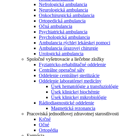
Nefrologická ambulancia
Neurologická ambulancia
Onkochirurgická ambulancia
Ortopedická ambulancia
Očná ambulancia
Psychiatrická ambulancia
Psychologická ambulancia
Ambulancia rýchlej lekárskej pomoci
Ambulancia úrazovej chirurgie
Urologická ambulancia
Spoločné vyšetrovacie a liečebne zložky
Fyziatricko-rehabilitačné oddelenie
Centrálne operačné sály
Oddelenie centrálnej sterilizácie
Oddelenie laboratórnej medicíny
Úsek hematológie a transfuziológie
Úsek klinickej biochémie
Úsek klinickej mikrobiológie
Rádiodiagnostické oddelenie
Magnetická rezonancia
Pracoviská jednodňovej zdravotnej starostlivosti
Krčné
Očné
Ortopédia
Farmácia