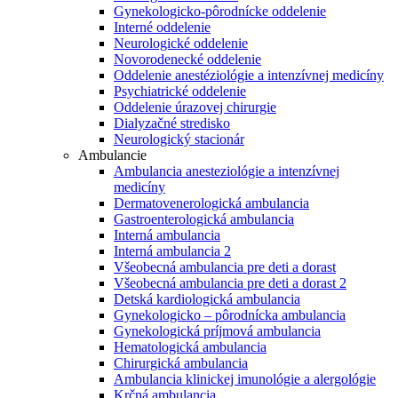
Gynekologicko-pôrodnícke oddelenie
Interné oddelenie
Neurologické oddelenie
Novorodenecké oddelenie
Oddelenie anestéziológie a intenzívnej medicíny
Psychiatrické oddelenie
Oddelenie úrazovej chirurgie
Dialyzačné stredisko
Neurologický stacionár
Ambulancie
Ambulancia anesteziológie a intenzívnej
medicíny
Dermatovenerologická ambulancia
Gastroenterologická ambulancia
Interná ambulancia
Interná ambulancia 2
Všeobecná ambulancia pre deti a dorast
Všeobecná ambulancia pre deti a dorast 2
Detská kardiologická ambulancia
Gynekologicko – pôrodnícka ambulancia
Gynekologická príjmová ambulancia
Hematologická ambulancia
Chirurgická ambulancia
Ambulancia klinickej imunológie a alergológie
Krčná ambulancia