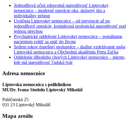
Jednodňová očná zdravotná starostlivosť Liptovskej
nemocnice – moderné operácie oka, skúsený tím a
individuálny prístup
Urológia Liptovskej nemocnice – od prevencie až po
jednodňové operácie, komplexná urologická starostlivosť pod
jednou strechou
Psychiatrické oddelenie Liptovskej nemocnice – pomáhame
pacientom vrátiť sa späť do života
Sedem rokov úspešnej spolupráce – duálne vzdelávanie spája
Liptovskú nemocnicu a Obchodnú akadémiu Petra Zaťka
Oddelenie dlhodobo chorých Liptovskej nemocnice – miesto,
kde má starostlivosť ľudskú tvár
Adresa nemocnice
Liptovská nemocnica s poliklinikou
MUDr. Ivana Stodolu Liptovský Mikuláš
Palúčanská 25
031 23 Liptovský Mikuláš
Mapa areálu