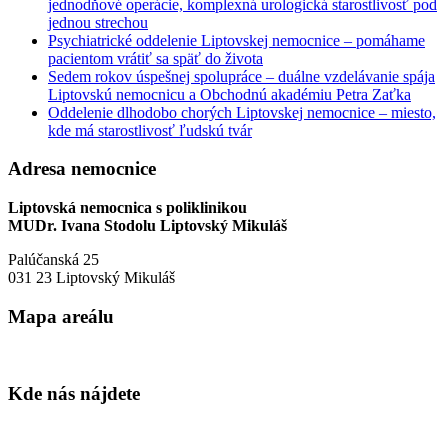
jednodňové operácie, komplexná urologická starostlivosť pod
jednou strechou
Psychiatrické oddelenie Liptovskej nemocnice – pomáhame
pacientom vrátiť sa späť do života
Sedem rokov úspešnej spolupráce – duálne vzdelávanie spája
Liptovskú nemocnicu a Obchodnú akadémiu Petra Zaťka
Oddelenie dlhodobo chorých Liptovskej nemocnice – miesto,
kde má starostlivosť ľudskú tvár
Adresa nemocnice
Liptovská nemocnica s poliklinikou
MUDr. Ivana Stodolu Liptovský Mikuláš
Palúčanská 25
031 23 Liptovský Mikuláš
Mapa areálu
Kde nás nájdete