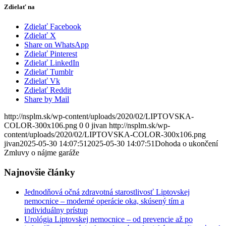
Zdielať na
Zdielať Facebook
Zdielať X
Share on WhatsApp
Zdielať Pinterest
Zdielať LinkedIn
Zdielať Tumblr
Zdielať Vk
Zdielať Reddit
Share by Mail
http://nsplm.sk/wp-content/uploads/2020/02/LIPTOVSKA-
COLOR-300x106.png
0
0
jivan
http://nsplm.sk/wp-
content/uploads/2020/02/LIPTOVSKA-COLOR-300x106.png
jivan
2025-05-30 14:07:51
2025-05-30 14:07:51
Dohoda o ukončení
Zmluvy o nájme garáže
Najnovšie články
Jednodňová očná zdravotná starostlivosť Liptovskej
nemocnice – moderné operácie oka, skúsený tím a
individuálny prístup
Urológia Liptovskej nemocnice – od prevencie až po