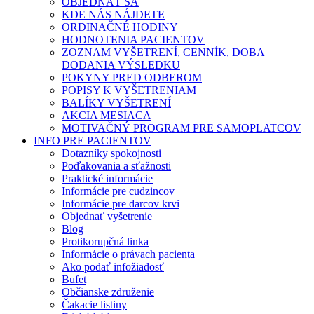
OBJEDNAŤ SA
KDE NÁS NÁJDETE
ORDINAČNÉ HODINY
HODNOTENIA PACIENTOV
ZOZNAM VYŠETRENÍ, CENNÍK, DOBA
DODANIA VÝSLEDKU
POKYNY PRED ODBEROM
POPISY K VYŠETRENIAM
BALÍKY VYŠETRENÍ
AKCIA MESIACA
MOTIVAČNÝ PROGRAM PRE SAMOPLATCOV
INFO PRE PACIENTOV
Dotazníky spokojnosti
Poďakovania a sťažnosti
Praktické informácie
Informácie pre cudzincov
Informácie pre darcov krvi
Objednať vyšetrenie
Blog
Protikorupčná linka
Informácie o právach pacienta
Ako podať infožiadosť
Bufet
Občianske združenie
Čakacie listiny