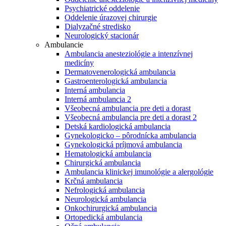
Psychiatrické oddelenie
Oddelenie úrazovej chirurgie
Dialyzačné stredisko
Neurologický stacionár
Ambulancie
Ambulancia anesteziológie a intenzívnej
medicíny
Dermatovenerologická ambulancia
Gastroenterologická ambulancia
Interná ambulancia
Interná ambulancia 2
Všeobecná ambulancia pre deti a dorast
Všeobecná ambulancia pre deti a dorast 2
Detská kardiologická ambulancia
Gynekologicko – pôrodnícka ambulancia
Gynekologická príjmová ambulancia
Hematologická ambulancia
Chirurgická ambulancia
Ambulancia klinickej imunológie a alergológie
Krčná ambulancia
Nefrologická ambulancia
Neurologická ambulancia
Onkochirurgická ambulancia
Ortopedická ambulancia