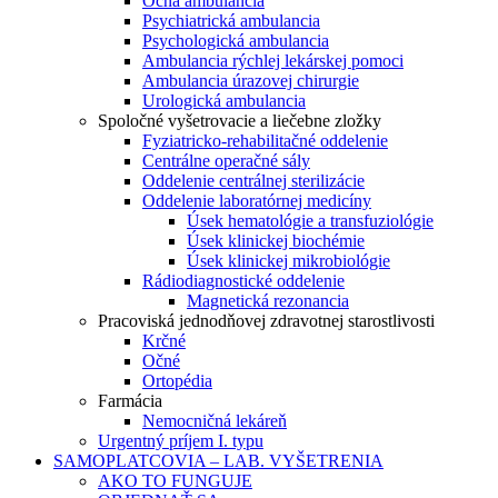
Očná ambulancia
Psychiatrická ambulancia
Psychologická ambulancia
Ambulancia rýchlej lekárskej pomoci
Ambulancia úrazovej chirurgie
Urologická ambulancia
Spoločné vyšetrovacie a liečebne zložky
Fyziatricko-rehabilitačné oddelenie
Centrálne operačné sály
Oddelenie centrálnej sterilizácie
Oddelenie laboratórnej medicíny
Úsek hematológie a transfuziológie
Úsek klinickej biochémie
Úsek klinickej mikrobiológie
Rádiodiagnostické oddelenie
Magnetická rezonancia
Pracoviská jednodňovej zdravotnej starostlivosti
Krčné
Očné
Ortopédia
Farmácia
Nemocničná lekáreň
Urgentný príjem I. typu
SAMOPLATCOVIA – LAB. VYŠETRENIA
AKO TO FUNGUJE