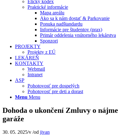
Etický kódex
Praktické informácie
Mapa areálu
Ako sa k nám dostať & Parkovanie
Ponuka nadštandardu
Informácie pre študentov (prax)
Primár oddelenia vnútorného lekárstva
Sponzori
PROJEKTY
Projekty z EÚ
LEKÁREŇ
KONTAKTY
Webmail
Intranet
ASP
Pohotovosť pre dospelých
Pohotovosť pre deti a dorast
Menu
Menu
Dohoda o ukončení Zmluvy o nájme
garáže
30. 05. 2025
/
v
/
od
jivan