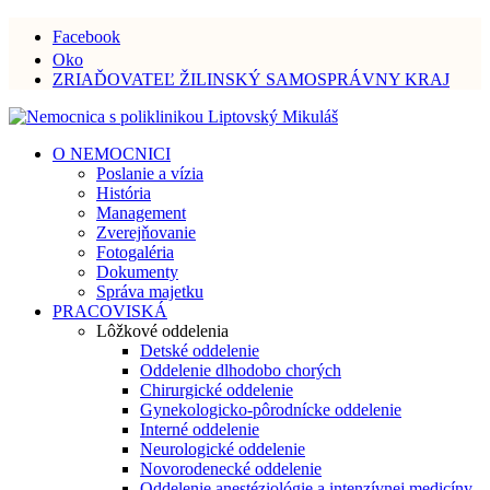
Facebook
Oko
ZRIAĎOVATEĽ ŽILINSKÝ SAMOSPRÁVNY KRAJ
O NEMOCNICI
Poslanie a vízia
História
Management
Zverejňovanie
Fotogaléria
Dokumenty
Správa majetku
PRACOVISKÁ
Lôžkové oddelenia
Detské oddelenie
Oddelenie dlhodobo chorých
Chirurgické oddelenie
Gynekologicko-pôrodnícke oddelenie
Interné oddelenie
Neurologické oddelenie
Novorodenecké oddelenie
Oddelenie anestéziológie a intenzívnej medicíny