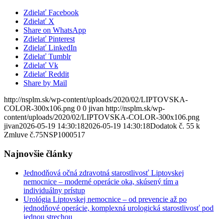
Zdielať Facebook
Zdielať X
Share on WhatsApp
Zdielať Pinterest
Zdielať LinkedIn
Zdielať Tumblr
Zdielať Vk
Zdielať Reddit
Share by Mail
http://nsplm.sk/wp-content/uploads/2020/02/LIPTOVSKA-
COLOR-300x106.png
0
0
jivan
http://nsplm.sk/wp-
content/uploads/2020/02/LIPTOVSKA-COLOR-300x106.png
jivan
2026-05-19 14:30:18
2026-05-19 14:30:18
Dodatok č. 55 k
Zmluve č.75NSP1000517
Najnovšie články
Jednodňová očná zdravotná starostlivosť Liptovskej
nemocnice – moderné operácie oka, skúsený tím a
individuálny prístup
Urológia Liptovskej nemocnice – od prevencie až po
jednodňové operácie, komplexná urologická starostlivosť pod
jednou strechou