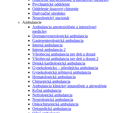
Psychiatrické oddelenie
Oddelenie úrazovej chirurgie
Dialyzačné stredisko
Neurologický stacionár
Ambulancie
Ambulancia anesteziológie a intenzívnej
medicíny
Dermatovenerologická ambulancia
Gastroenterologická ambulancia
Interná ambulancia
Interná ambulancia 2
Všeobecná ambulancia pre deti a dorast
Všeobecná ambulancia pre deti a dorast 2
Detská kardiologická ambulancia
Gynekologicko – pôrodnícka ambulancia
Gynekologická príjmová ambulancia
Hematologická ambulancia
Chirurgická ambulancia
Ambulancia klinickej imunológie a alergológie
Krčná ambulancia
Nefrologická ambulancia
Neurologická ambulancia
Onkochirurgická ambulancia
Ortopedická ambulancia