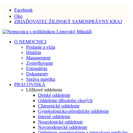
Facebook
Oko
ZRIAĎOVATEĽ ŽILINSKÝ SAMOSPRÁVNY KRAJ
O NEMOCNICI
Poslanie a vízia
História
Management
Zverejňovanie
Fotogaléria
Dokumenty
Správa majetku
PRACOVISKÁ
Lôžkové oddelenia
Detské oddelenie
Oddelenie dlhodobo chorých
Chirurgické oddelenie
Gynekologicko-pôrodnícke oddelenie
Interné oddelenie
Neurologické oddelenie
Novorodenecké oddelenie
Oddelenie anestéziológie a intenzívnej medicíny