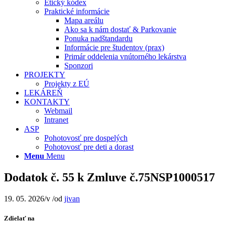
Etický kódex
Praktické informácie
Mapa areálu
Ako sa k nám dostať & Parkovanie
Ponuka nadštandardu
Informácie pre študentov (prax)
Primár oddelenia vnútorného lekárstva
Sponzori
PROJEKTY
Projekty z EÚ
LEKÁREŇ
KONTAKTY
Webmail
Intranet
ASP
Pohotovosť pre dospelých
Pohotovosť pre deti a dorast
Menu
Menu
Dodatok č. 55 k Zmluve č.75NSP1000517
19. 05. 2026
/
v
/
od
jivan
Zdielať na