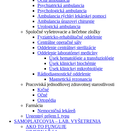
Očná ambulancia
Psychiatrická ambulancia
Psychologická ambulancia
Ambulancia rýchlej lekárskej pomoci
Ambulancia úrazovej chirurgie
Urologická ambulancia
Spoločné vyšetrovacie a liečebne zložky
Fyziatricko-rehabilitačné oddelenie
Centrálne operačné sály
Oddelenie centrálnej sterilizácie
Oddelenie laboratórnej medicíny
Úsek hematológie a transfuziológie
Úsek klinickej biochémie
Úsek klinickej mikrobiológie
Rádiodiagnostické oddelenie
Magnetická rezonancia
Pracoviská jednodňovej zdravotnej starostlivosti
Krčné
Očné
Ortopédia
Farmácia
Nemocničná lekáreň
Urgentný príjem I. typu
SAMOPLATCOVIA – LAB. VYŠETRENIA
AKO TO FUNGUJE