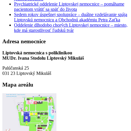
Psychiatrické oddelenie Liptovskej nemocnice – pomáhame
pacientom vrátiť sa späť do života
Sedem rokov úspešnej spolupráce – duálne vzdelávanie spája
Liptovskú nemocnicu a Obchodnú akadémiu Petra Zaťka
Oddelenie dlhodobo chorých Liptovskej nemocnice – miesto,
kde má starostlivosť ľudskú tvár
Adresa nemocnice
Liptovská nemocnica s poliklinikou
MUDr. Ivana Stodolu Liptovský Mikuláš
Palúčanská 25
031 23 Liptovský Mikuláš
Mapa areálu