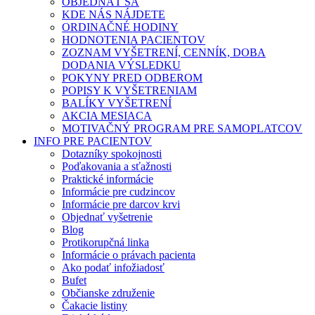
OBJEDNAŤ SA
KDE NÁS NÁJDETE
ORDINAČNÉ HODINY
HODNOTENIA PACIENTOV
ZOZNAM VYŠETRENÍ, CENNÍK, DOBA
DODANIA VÝSLEDKU
POKYNY PRED ODBEROM
POPISY K VYŠETRENIAM
BALÍKY VYŠETRENÍ
AKCIA MESIACA
MOTIVAČNÝ PROGRAM PRE SAMOPLATCOV
INFO PRE PACIENTOV
Dotazníky spokojnosti
Poďakovania a sťažnosti
Praktické informácie
Informácie pre cudzincov
Informácie pre darcov krvi
Objednať vyšetrenie
Blog
Protikorupčná linka
Informácie o právach pacienta
Ako podať infožiadosť
Bufet
Občianske združenie
Čakacie listiny