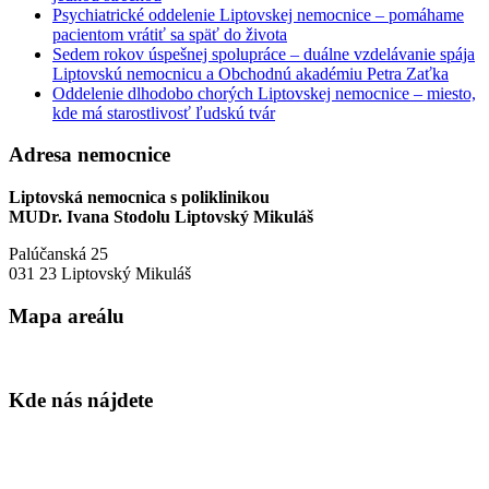
Psychiatrické oddelenie Liptovskej nemocnice – pomáhame
pacientom vrátiť sa späť do života
Sedem rokov úspešnej spolupráce – duálne vzdelávanie spája
Liptovskú nemocnicu a Obchodnú akadémiu Petra Zaťka
Oddelenie dlhodobo chorých Liptovskej nemocnice – miesto,
kde má starostlivosť ľudskú tvár
Adresa nemocnice
Liptovská nemocnica s poliklinikou
MUDr. Ivana Stodolu Liptovský Mikuláš
Palúčanská 25
031 23 Liptovský Mikuláš
Mapa areálu
Kde nás nájdete