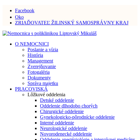
Facebook
Oko
ZRIAĎOVATEĽ ŽILINSKÝ SAMOSPRÁVNY KRAJ
O NEMOCNICI
Poslanie a vízia
História
Management
Zverejňovanie
Fotogaléria
Dokumenty
Správa majetku
PRACOVISKÁ
Lôžkové oddelenia
Detské oddelenie
Oddelenie dlhodobo chorých
Chirurgické oddelenie
Gynekologicko-pôrodnícke oddelenie
Interné oddelenie
Neurologické oddelenie
Novorodenecké oddelenie
Oddelenie anestéziológie a intenzívnej medicíny