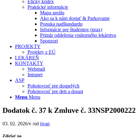
Etický kódex
Praktické informácie
Mapa areálu
Ako sa k nám dostať & Parkovanie
Ponuka nadštandardu
Informácie pre študentov (prax)
Primár oddelenia vnútorného lekárstva
Sponzori
PROJEKTY
Projekty z EÚ
LEKÁREŇ
KONTAKTY
Webmail
Intranet
ASP
Pohotovosť pre dospelých
Pohotovosť pre deti a dorast
Menu
Menu
Dodatok č. 37 k Zmluve č. 33NSP2000222
03. 02. 2026
/
v
/
od
jivan
Zdielať na