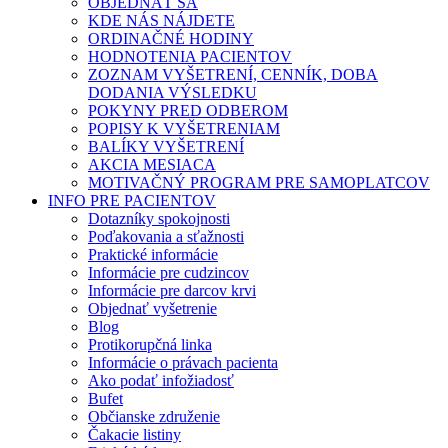
OBJEDNAŤ SA
KDE NÁS NÁJDETE
ORDINAČNÉ HODINY
HODNOTENIA PACIENTOV
ZOZNAM VYŠETRENÍ, CENNÍK, DOBA
DODANIA VÝSLEDKU
POKYNY PRED ODBEROM
POPISY K VYŠETRENIAM
BALÍKY VYŠETRENÍ
AKCIA MESIACA
MOTIVAČNÝ PROGRAM PRE SAMOPLATCOV
INFO PRE PACIENTOV
Dotazníky spokojnosti
Poďakovania a sťažnosti
Praktické informácie
Informácie pre cudzincov
Informácie pre darcov krvi
Objednať vyšetrenie
Blog
Protikorupčná linka
Informácie o právach pacienta
Ako podať infožiadosť
Bufet
Občianske združenie
Čakacie listiny