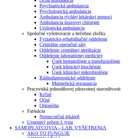
Očná ambulancia
Psychiatrická ambulancia
Psychologická ambulancia
Ambulancia rýchlej lekárskej pomoci
Ambulancia úrazovej chirurgie
Urologická ambulancia
Spoločné vyšetrovacie a liečebne zložky
Fyziatricko-rehabilitačné oddelenie
Centrálne operačné sály
Oddelenie centrálnej sterilizácie
Oddelenie laboratórnej medicíny
Úsek hematológie a transfuziológie
Úsek klinickej biochémie
Úsek klinickej mikrobiológie
Rádiodiagnostické oddelenie
Magnetická rezonancia
Pracoviská jednodňovej zdravotnej starostlivosti
Krčné
Očné
Ortopédia
Farmácia
Nemocničná lekáreň
Urgentný príjem I. typu
SAMOPLATCOVIA – LAB. VYŠETRENIA
AKO TO FUNGUJE