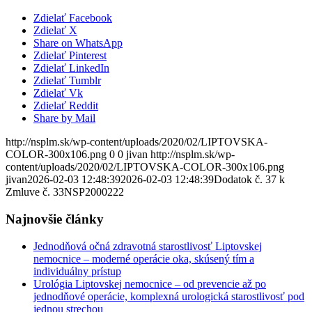
Zdielať Facebook
Zdielať X
Share on WhatsApp
Zdielať Pinterest
Zdielať LinkedIn
Zdielať Tumblr
Zdielať Vk
Zdielať Reddit
Share by Mail
http://nsplm.sk/wp-content/uploads/2020/02/LIPTOVSKA-
COLOR-300x106.png
0
0
jivan
http://nsplm.sk/wp-
content/uploads/2020/02/LIPTOVSKA-COLOR-300x106.png
jivan
2026-02-03 12:48:39
2026-02-03 12:48:39
Dodatok č. 37 k
Zmluve č. 33NSP2000222
Najnovšie články
Jednodňová očná zdravotná starostlivosť Liptovskej
nemocnice – moderné operácie oka, skúsený tím a
individuálny prístup
Urológia Liptovskej nemocnice – od prevencie až po
jednodňové operácie, komplexná urologická starostlivosť pod
jednou strechou