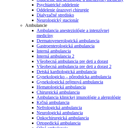
Psychiatrické oddelenie
Oddelenie úrazovej chirurgie
Dialyzačné stredisko
Neurologický stacionár
Ambulancie
Ambulancia anesteziológie a intenzívnej
medicíny
Dermatovenerologická ambulancia
Gastroenterologická ambulancia
Interná ambulancia
Interná ambulancia 2
Všeobecná ambulancia pre deti a dorast
Všeobecná ambulancia pre deti a dorast 2
Detská kardiologická ambulancia
Gynekologicko – pôrodnícka ambulancia
Gynekologická príjmová ambulancia
Hematologická ambulancia
Chirurgická ambulancia
Ambulancia klinickej imunológie a alergológie
Krčná ambulancia
Nefrologická ambulancia
Neurologická ambulancia
Onkochirurgická ambulancia
Ortopedická ambulancia