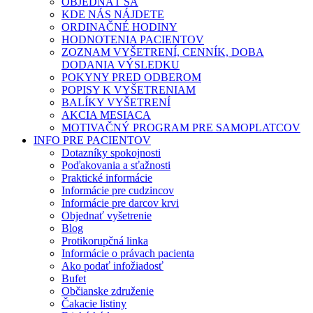
OBJEDNAŤ SA
KDE NÁS NÁJDETE
ORDINAČNÉ HODINY
HODNOTENIA PACIENTOV
ZOZNAM VYŠETRENÍ, CENNÍK, DOBA
DODANIA VÝSLEDKU
POKYNY PRED ODBEROM
POPISY K VYŠETRENIAM
BALÍKY VYŠETRENÍ
AKCIA MESIACA
MOTIVAČNÝ PROGRAM PRE SAMOPLATCOV
INFO PRE PACIENTOV
Dotazníky spokojnosti
Poďakovania a sťažnosti
Praktické informácie
Informácie pre cudzincov
Informácie pre darcov krvi
Objednať vyšetrenie
Blog
Protikorupčná linka
Informácie o právach pacienta
Ako podať infožiadosť
Bufet
Občianske združenie
Čakacie listiny