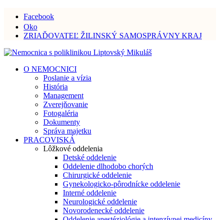
Facebook
Oko
ZRIAĎOVATEĽ ŽILINSKÝ SAMOSPRÁVNY KRAJ
O NEMOCNICI
Poslanie a vízia
História
Management
Zverejňovanie
Fotogaléria
Dokumenty
Správa majetku
PRACOVISKÁ
Lôžkové oddelenia
Detské oddelenie
Oddelenie dlhodobo chorých
Chirurgické oddelenie
Gynekologicko-pôrodnícke oddelenie
Interné oddelenie
Neurologické oddelenie
Novorodenecké oddelenie
Oddelenie anestéziológie a intenzívnej medicíny