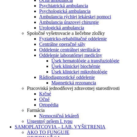
Očná ambulancia
Psychiatrická ambulancia
Psychologická ambulancia
Ambulancia rýchlej lekárskej pomoci
Ambulancia úrazovej chirurgie
Urologická ambulancia
Spoločné vyšetrovacie a liečebne zložky
Fyziatricko-rehabilitačné oddelenie
Centrálne operačné sály
Oddelenie centrálnej sterilizácie
Oddelenie laboratórnej medicíny
Úsek hematológie a transfuziológie
Úsek klinickej biochémie
Úsek klinickej mikrobiológie
Rádiodiagnostické oddelenie
Magnetická rezonancia
Pracoviská jednodňovej zdravotnej starostlivosti
Krčné
Očné
Ortopédia
Farmácia
Nemocničná lekáreň
Urgentný príjem I. typu
SAMOPLATCOVIA – LAB. VYŠETRENIA
AKO TO FUNGUJE