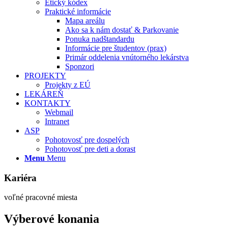
Etický kódex
Praktické informácie
Mapa areálu
Ako sa k nám dostať & Parkovanie
Ponuka nadštandardu
Informácie pre študentov (prax)
Primár oddelenia vnútorného lekárstva
Sponzori
PROJEKTY
Projekty z EÚ
LEKÁREŇ
KONTAKTY
Webmail
Intranet
ASP
Pohotovosť pre dospelých
Pohotovosť pre deti a dorast
Menu
Menu
Kariéra
voľné pracovné miesta
Výberové konania