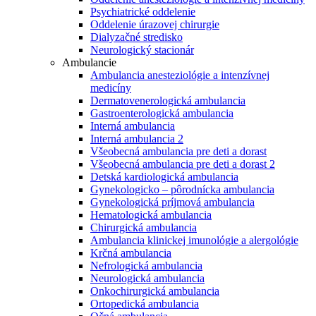
Psychiatrické oddelenie
Oddelenie úrazovej chirurgie
Dialyzačné stredisko
Neurologický stacionár
Ambulancie
Ambulancia anesteziológie a intenzívnej
medicíny
Dermatovenerologická ambulancia
Gastroenterologická ambulancia
Interná ambulancia
Interná ambulancia 2
Všeobecná ambulancia pre deti a dorast
Všeobecná ambulancia pre deti a dorast 2
Detská kardiologická ambulancia
Gynekologicko – pôrodnícka ambulancia
Gynekologická príjmová ambulancia
Hematologická ambulancia
Chirurgická ambulancia
Ambulancia klinickej imunológie a alergológie
Krčná ambulancia
Nefrologická ambulancia
Neurologická ambulancia
Onkochirurgická ambulancia
Ortopedická ambulancia