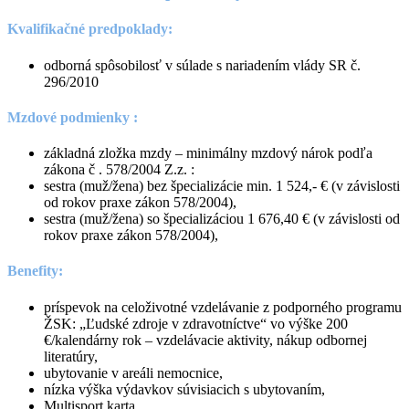
Kvalifikačné predpoklady:
odborná spôsobilosť v súlade s nariadením vlády SR č.
296/2010
Mzdové podmienky :
základná zložka mzdy – minimálny mzdový nárok podľa
zákona č . 578/2004 Z.z. :
sestra (muž/žena) bez špecializácie min. 1 524,- € (v závislosti
od rokov praxe zákon 578/2004),
sestra (muž/žena) so špecializáciou 1 676,40 € (v závislosti od
rokov praxe zákon 578/2004),
Benefity:
príspevok na celoživotné vzdelávanie z podporného programu
ŽSK: „Ľudské zdroje v zdravotníctve“ vo výške 200
€/kalendárny rok – vzdelávacie aktivity, nákup odbornej
literatúry,
ubytovanie v areáli nemocnice,
nízka výška výdavkov súvisiacich s ubytovaním,
Multisport karta,