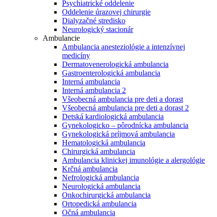
Psychiatrické oddelenie
Oddelenie úrazovej chirurgie
Dialyzačné stredisko
Neurologický stacionár
Ambulancie
Ambulancia anesteziológie a intenzívnej
medicíny
Dermatovenerologická ambulancia
Gastroenterologická ambulancia
Interná ambulancia
Interná ambulancia 2
Všeobecná ambulancia pre deti a dorast
Všeobecná ambulancia pre deti a dorast 2
Detská kardiologická ambulancia
Gynekologicko – pôrodnícka ambulancia
Gynekologická príjmová ambulancia
Hematologická ambulancia
Chirurgická ambulancia
Ambulancia klinickej imunológie a alergológie
Krčná ambulancia
Nefrologická ambulancia
Neurologická ambulancia
Onkochirurgická ambulancia
Ortopedická ambulancia
Očná ambulancia