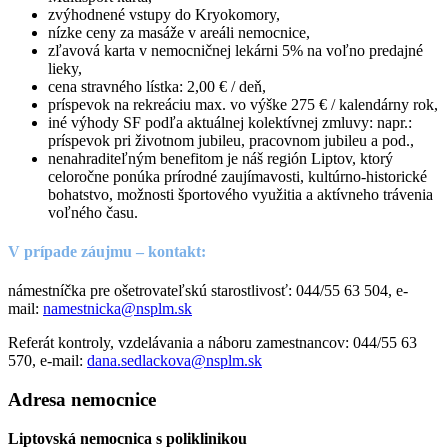
zvýhodnené vstupy do Kryokomory,
nízke ceny za masáže v areáli nemocnice,
zľavová karta v nemocničnej lekárni 5% na voľno predajné
lieky,
cena stravného lístka: 2,00 € / deň,
príspevok na rekreáciu max. vo výške 275 € / kalendárny rok,
iné výhody SF podľa aktuálnej kolektívnej zmluvy: napr.:
príspevok pri životnom jubileu, pracovnom jubileu a pod.,
nenahraditeľným benefitom je náš región Liptov, ktorý
celoročne ponúka prírodné zaujímavosti, kultúrno-historické
bohatstvo, možnosti športového využitia a aktívneho trávenia
voľného času.
V prípade záujmu – kontakt:
námestníčka pre ošetrovateľskú starostlivosť: 044/55 63 504, e-
mail:
namestnicka@nsplm.sk
Referát kontroly, vzdelávania a náboru zamestnancov: 044/55 63
570,
e-mail:
dana.sedlackova@nsplm.sk
Adresa nemocnice
Liptovská nemocnica s poliklinikou