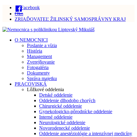
Facebook
Oko
ZRIAĎOVATEĽ ŽILINSKÝ SAMOSPRÁVNY KRAJ
O NEMOCNICI
Poslanie a vízia
História
Management
Zverejňovanie
Fotogaléria
Dokumenty
Správa majetku
PRACOVISKÁ
Lôžkové oddelenia
Detské oddelenie
Oddelenie dlhodobo chorých
Chirurgické oddelenie
Gynekologicko-pôrodnícke oddelenie
Interné oddelenie
Neurologické oddelenie
Novorodenecké oddelenie
Oddelenie anestéziológie a intenzívnej medicíny