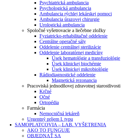
Psychiatrická ambulancia
Psychologická ambulancia
Ambulancia rýchlej lekárskej pomoci
Ambulancia úrazovej chirurgie
Urologická ambulancia
Spoločné vyšetrovacie a liečebne zložky
Fyziatricko-rehabilitačné oddelenie
Centrálne operačné sály
Oddelenie centrálnej sterilizácie
Oddelenie laboratórnej medicíny
Úsek hematológie a transfuziológie
Úsek klinickej biochémie
Úsek klinickej mikrobiológie
Rádiodiagnostické oddelenie
Magnetická rezonancia
Pracoviská jednodňovej zdravotnej starostlivosti
Krčné
Očné
Ortopédia
Farmácia
Nemocničná lekáreň
Urgentný príjem I. typu
SAMOPLATCOVIA – LAB. VYŠETRENIA
AKO TO FUNGUJE
OBJEDNAŤ SA