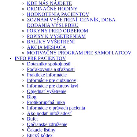
KDE NÁS NÁJDETE
ORDINAČNÉ HODINY
HODNOTENIA PACIENTOV
ZOZNAM VYŠETRENÍ, CENNÍK, DOBA
DODANIA VÝSLEDKU
POKYNY PRED ODBEROM
POPISY K VYŠETRENIAM
BALÍKY VYŠETRENÍ
AKCIA MESIACA
MOTIVAČNÝ PROGRAM PRE SAMOPLATCOV
INFO PRE PACIENTOV
Dotazníky spokojnosti
Poďakovania a sťažnosti
Praktické informácie
Informácie pre cudzincov
Informácie pre darcov krvi
Objednať vyšetrenie
Blog
Protikorupčná linka
Informácie o právach pacienta
Ako podať infožiadosť
Bufet
Občianske združenie
Čakacie listiny
Etický kódex