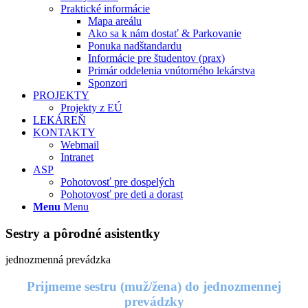
Praktické informácie
Mapa areálu
Ako sa k nám dostať & Parkovanie
Ponuka nadštandardu
Informácie pre študentov (prax)
Primár oddelenia vnútorného lekárstva
Sponzori
PROJEKTY
Projekty z EÚ
LEKÁREŇ
KONTAKTY
Webmail
Intranet
ASP
Pohotovosť pre dospelých
Pohotovosť pre deti a dorast
Menu
Menu
Sestry a pôrodné asistentky
jednozmenná prevádzka
Prijmeme sestru (muž/žena) do jednozmennej
prevádzky