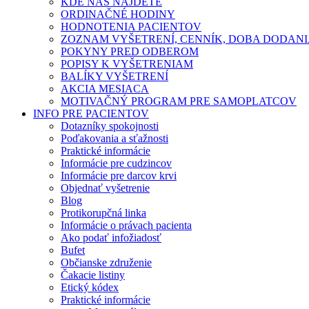
KDE NÁS NÁJDETE
ORDINAČNÉ HODINY
HODNOTENIA PACIENTOV
ZOZNAM VYŠETRENÍ, CENNÍK, DOBA DODAN
POKYNY PRED ODBEROM
POPISY K VYŠETRENIAM
BALÍKY VYŠETRENÍ
AKCIA MESIACA
MOTIVAČNÝ PROGRAM PRE SAMOPLATCOV
INFO PRE PACIENTOV
Dotazníky spokojnosti
Poďakovania a sťažnosti
Praktické informácie
Informácie pre cudzincov
Informácie pre darcov krvi
Objednať vyšetrenie
Blog
Protikorupčná linka
Informácie o právach pacienta
Ako podať infožiadosť
Bufet
Občianske združenie
Čakacie listiny
Etický kódex
Praktické informácie