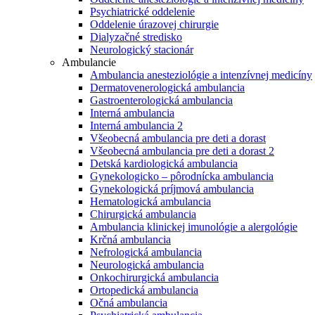
Psychiatrické oddelenie
Oddelenie úrazovej chirurgie
Dialyzačné stredisko
Neurologický stacionár
Ambulancie
Ambulancia anesteziológie a intenzívnej medicíny
Dermatovenerologická ambulancia
Gastroenterologická ambulancia
Interná ambulancia
Interná ambulancia 2
Všeobecná ambulancia pre deti a dorast
Všeobecná ambulancia pre deti a dorast 2
Detská kardiologická ambulancia
Gynekologicko – pôrodnícka ambulancia
Gynekologická príjmová ambulancia
Hematologická ambulancia
Chirurgická ambulancia
Ambulancia klinickej imunológie a alergológie
Krčná ambulancia
Nefrologická ambulancia
Neurologická ambulancia
Onkochirurgická ambulancia
Ortopedická ambulancia
Očná ambulancia