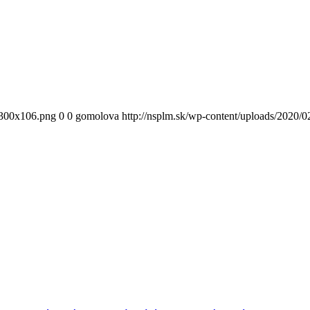
300x106.png
0
0
gomolova
http://nsplm.sk/wp-content/uploads/2