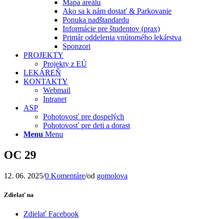
Mapa areálu
Ako sa k nám dostať & Parkovanie
Ponuka nadštandardu
Informácie pre študentov (prax)
Primár oddelenia vnútorného lekárstva
Sponzori
PROJEKTY
Projekty z EÚ
LEKÁREŇ
KONTAKTY
Webmail
Intranet
ASP
Pohotovosť pre dospelých
Pohotovosť pre deti a dorast
Menu
Menu
OC 29
12. 06. 2025
/
0 Komentáre
/
od
gomolova
Zdielať na
Zdielať Facebook