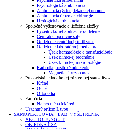
Psychiatrická ambulancia
Psychologická ambulancia
Ambulancia rýchlej lekárskej pomoci
Ambulancia úrazovej chirurgie
Urologická ambulancia
Spoločné vyšetrovacie a liečebne zložky
Fyziatricko-rehabilitačné oddelenie
Centrálne operačné sály
Oddelenie centrálnej sterilizácie
Oddelenie laboratórnej medicíny
Úsek hematológie a transfuziológie
Úsek klinickej biochémie
Úsek klinickej mikrobiológie
Rádiodiagnostické oddelenie
Magnetická rezonancia
Pracoviská jednodňovej zdravotnej starostlivosti
Krčné
Očné
Ortopédia
Farmácia
Nemocničná lekáreň
Urgentný príjem I. typu
SAMOPLATCOVIA – LAB. VYŠETRENIA
AKO TO FUNGUJE
OBJEDNAŤ SA