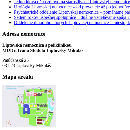
Jednodňová očná zdravotná starostlivosť Liptovskej nemocnice 
Urológia Liptovskej nemocnice – od prevencie až po jednodňov
Psychiatrické oddelenie Liptovskej nemocnice – pomáhame paci
Sedem rokov úspešnej spolupráce – duálne vzdelávanie spája
Oddelenie dlhodobo chorých Liptovskej nemocnice – miesto, kd
Adresa nemocnice
Liptovská nemocnica s poliklinikou
MUDr. Ivana Stodolu Liptovský Mikuláš
Palúčanská 25
031 23 Liptovský Mikuláš
Mapa areálu