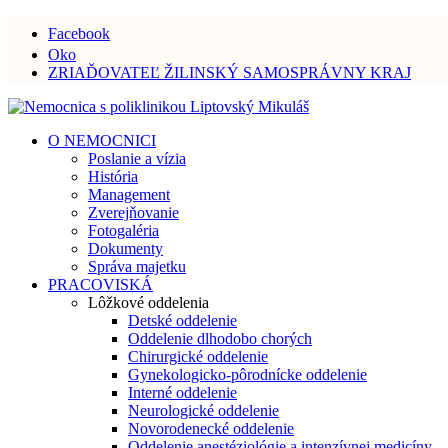
Facebook
Oko
ZRIAĎOVATEĽ ŽILINSKÝ SAMOSPRÁVNY KRAJ
O NEMOCNICI
Poslanie a vízia
História
Management
Zverejňovanie
Fotogaléria
Dokumenty
Správa majetku
PRACOVISKÁ
Lôžkové oddelenia
Detské oddelenie
Oddelenie dlhodobo chorých
Chirurgické oddelenie
Gynekologicko-pôrodnícke oddelenie
Interné oddelenie
Neurologické oddelenie
Novorodenecké oddelenie
Oddelenie anestéziológie a intenzívnej medicíny