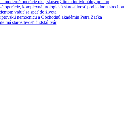
– moderné operácie oka, skúsený tím a individuálny prístup
é operácie, komplexná urologická starostlivosť pod jednou strechou
entom vrátiť sa späť do života
 Liptovskú nemocnicu a Obchodnú akadémiu Petra Zaťka
e má starostlivosť ľudskú tvár