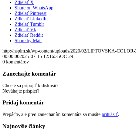
Zdielať X
Share on WhatsApp
Zdielať Pinterest
Zdielať LinkedIn
Zdielať Tumblr
Zdielať Vk
Zdielať Reddit
Share by Mail
http://nsplm.sk/wp-content/uploads/2020/02/LIPTOVSKA-COLOR-
00:00:00
2025-07-15 12:16:35
OC 29
0
komentárov
Zanechajte komentár
Chcete sa pripojiť k diskusii?
Neváhajte prispieť!
Pridaj komentár
Prepáčte, ale pred zanechaním komentára sa musíte
prihlásiť
.
Najnovšie články