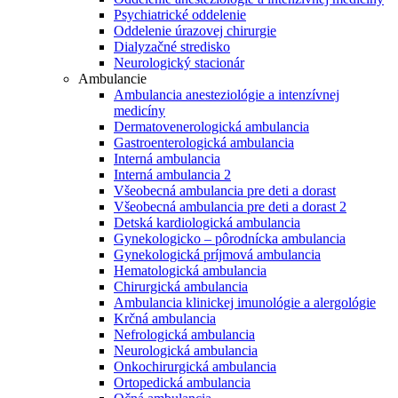
Psychiatrické oddelenie
Oddelenie úrazovej chirurgie
Dialyzačné stredisko
Neurologický stacionár
Ambulancie
Ambulancia anesteziológie a intenzívnej
medicíny
Dermatovenerologická ambulancia
Gastroenterologická ambulancia
Interná ambulancia
Interná ambulancia 2
Všeobecná ambulancia pre deti a dorast
Všeobecná ambulancia pre deti a dorast 2
Detská kardiologická ambulancia
Gynekologicko – pôrodnícka ambulancia
Gynekologická príjmová ambulancia
Hematologická ambulancia
Chirurgická ambulancia
Ambulancia klinickej imunológie a alergológie
Krčná ambulancia
Nefrologická ambulancia
Neurologická ambulancia
Onkochirurgická ambulancia
Ortopedická ambulancia