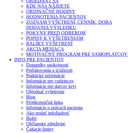
OBJEDNAŤ SA
KDE NÁS NÁJDETE
ORDINAČNÉ HODINY
HODNOTENIA PACIENTOV
ZOZNAM VYŠETRENÍ, CENNÍK, DOBA
DODANIA VÝSLEDKU
POKYNY PRED ODBEROM
POPISY K VYŠETRENIAM
BALÍKY VYŠETRENÍ
AKCIA MESIACA
MOTIVAČNÝ PROGRAM PRE SAMOPLATCOV
INFO PRE PACIENTOV
Dotazníky spokojnosti
Poďakovania a sťažnosti
Praktické informácie
Informácie pre cudzincov
Informácie pre darcov krvi
Objednať vyšetrenie
Blog
Protikorupčná linka
Informácie o právach pacienta
Ako podať infožiadosť
Bufet
Občianske združenie
Čakacie listiny