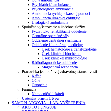
Očná ambulancia
Psychiatrická ambulancia
Psychologická ambulancia
Ambulancia rýchlej lekárskej pomoci
Ambulancia úrazovej chirurgie
Urologická ambulancia
Spoločné vyšetrovacie a liečebne zložky
Fyziatricko-rehabilitačné oddelenie
Centrálne operačné sály
Oddelenie centrálnej sterilizácie
Oddelenie laboratórnej medicíny
Úsek hematológie a transfuziológie
Úsek klinickej biochémie
Úsek klinickej mikrobiológie
Rádiodiagnostické oddelenie
Magnetická rezonancia
Pracoviská jednodňovej zdravotnej starostlivosti
Krčné
Očné
Ortopédia
Farmácia
Nemocničná lekáreň
Urgentný príjem I. typu
SAMOPLATCOVIA – LAB. VYŠETRENIA
AKO TO FUNGUJE