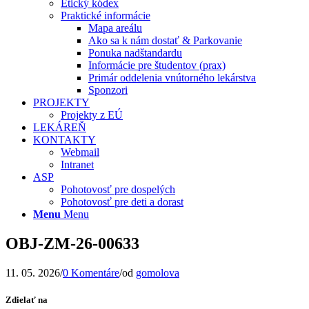
Etický kódex
Praktické informácie
Mapa areálu
Ako sa k nám dostať & Parkovanie
Ponuka nadštandardu
Informácie pre študentov (prax)
Primár oddelenia vnútorného lekárstva
Sponzori
PROJEKTY
Projekty z EÚ
LEKÁREŇ
KONTAKTY
Webmail
Intranet
ASP
Pohotovosť pre dospelých
Pohotovosť pre deti a dorast
Menu
Menu
OBJ-ZM-26-00633
11. 05. 2026
/
0 Komentáre
/
od
gomolova
Zdielať na