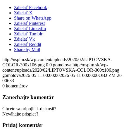
Zdielať Facebook
Zdielať X
Share on WhatsApp
Zdielať Pinterest
Zdielať LinkedIn
Zdielať Tumblr
Zdielať Vk
Zdielať Reddit
Share by Mail
http://nsplm.sk/wp-content/uploads/2020/02/LIPTOVSKA-
COLOR-300x106.png
0
0
gomolova
http://nsplm.sk/wp-
content/uploads/2020/02/LIPTOVSKA-COLOR-300x106.png
gomolova
2026-05-11 00:00:00
2026-05-11 00:00:00
OBJ-ZM-26-
00633
0
komentárov
Zanechajte komentár
Chcete sa pripojiť k diskusii?
Neváhajte prispieť!
Pridaj komentár