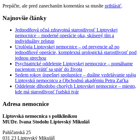
Prepáčte, ale pred zanechaním komentára sa musíte
prihlásiť
.
Najnovšie články
Jednodňová očná zdravotná starostlivosť Liptovskej
nemocnice – moderné operácie oka, skúsený tím a
individuálny prístup
Urológia Liptovskej nemocnice – od prevencie až po
jednodňové operácie, komplexná urologická starostlivosť pod
jednou strechou
Psychiatrické oddelenie Liptovskej nemocnice – pomáhame
pacientom vrátiť sa späť do života
Sedem rokov úspešnej spolupráce – duálne vzdelávanie spája
Liptovskú nemocnicu a Obchodnú akadémiu Petra Zaťka
Oddelenie dlhodobo chorých Liptovskej nemocnice – miesto,
kde má starostlivosť ľudskú tvár
Adresa nemocnice
Liptovská nemocnica s poliklinikou
MUDr. Ivana Stodolu Liptovský Mikuláš
Palúčanská 25
031 23 Liptovský Mikuláš