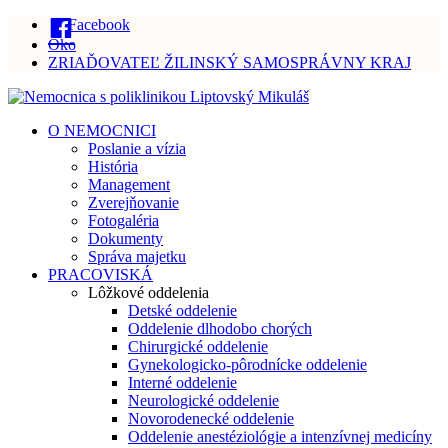
Facebook
Oko
ZRIAĎOVATEĽ ŽILINSKÝ SAMOSPRÁVNY KRAJ
O NEMOCNICI
Poslanie a vízia
História
Management
Zverejňovanie
Fotogaléria
Dokumenty
Správa majetku
PRACOVISKÁ
Lôžkové oddelenia
Detské oddelenie
Oddelenie dlhodobo chorých
Chirurgické oddelenie
Gynekologicko-pôrodnícke oddelenie
Interné oddelenie
Neurologické oddelenie
Novorodenecké oddelenie
Oddelenie anestéziológie a intenzívnej medicíny