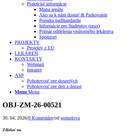
Praktické informácie
Mapa areálu
Ako sa k nám dostať & Parkovanie
Ponuka nadštandardu
Informácie pre študentov (prax)
Primár oddelenia vnútorného lekárstva
Sponzori
PROJEKTY
Projekty z EÚ
LEKÁREŇ
KONTAKTY
Webmail
Intranet
ASP
Pohotovosť pre dospelých
Pohotovosť pre deti a dorast
Menu
Menu
OBJ-ZM-26-00521
30. 04. 2026
/
0 Komentáre
/
od
gomolova
Zdielať na