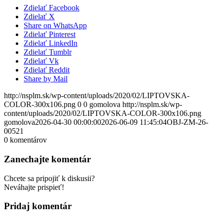
Zdielať Facebook
Zdielať X
Share on WhatsApp
Zdielať Pinterest
Zdielať LinkedIn
Zdielať Tumblr
Zdielať Vk
Zdielať Reddit
Share by Mail
http://nsplm.sk/wp-content/uploads/2020/02/LIPTOVSKA-
COLOR-300x106.png
0
0
gomolova
http://nsplm.sk/wp-
content/uploads/2020/02/LIPTOVSKA-COLOR-300x106.png
gomolova
2026-04-30 00:00:00
2026-06-09 11:45:04
OBJ-ZM-26-
00521
0
komentárov
Zanechajte komentár
Chcete sa pripojiť k diskusii?
Neváhajte prispieť!
Pridaj komentár