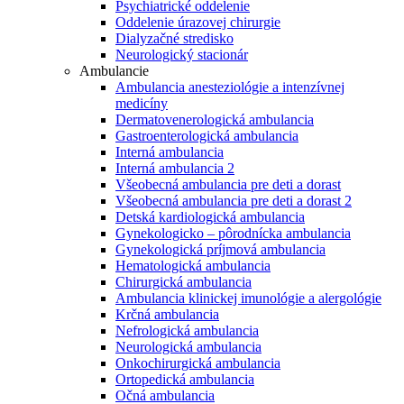
Psychiatrické oddelenie
Oddelenie úrazovej chirurgie
Dialyzačné stredisko
Neurologický stacionár
Ambulancie
Ambulancia anesteziológie a intenzívnej
medicíny
Dermatovenerologická ambulancia
Gastroenterologická ambulancia
Interná ambulancia
Interná ambulancia 2
Všeobecná ambulancia pre deti a dorast
Všeobecná ambulancia pre deti a dorast 2
Detská kardiologická ambulancia
Gynekologicko – pôrodnícka ambulancia
Gynekologická príjmová ambulancia
Hematologická ambulancia
Chirurgická ambulancia
Ambulancia klinickej imunológie a alergológie
Krčná ambulancia
Nefrologická ambulancia
Neurologická ambulancia
Onkochirurgická ambulancia
Ortopedická ambulancia
Očná ambulancia