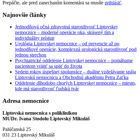
Prepáčte, ale pred zanechaním komentára sa musíte
prihlásiť
.
Najnovšie články
Jednodňová očná zdravotná starostlivosť Liptovskej
nemocnice – moderné operácie oka, skúsený tím a
individuálny prístup
Urológia Liptovskej nemocnice – od prevencie až po
jednodňové operácie, komplexná urologická starostlivosť pod
jednou strechou
Psychiatrické oddelenie Liptovskej nemocnice – pomáhame
pacientom vrátiť sa späť do života
Sedem rokov úspešnej spolupráce – duálne vzdelávanie spája
Liptovskú nemocnicu a Obchodnú akadémiu Petra Zaťka
Oddelenie dlhodobo chorých Liptovskej nemocnice – miesto,
kde má starostlivosť ľudskú tvár
Adresa nemocnice
Liptovská nemocnica s poliklinikou
MUDr. Ivana Stodolu Liptovský Mikuláš
Palúčanská 25
031 23 Liptovský Mikuláš