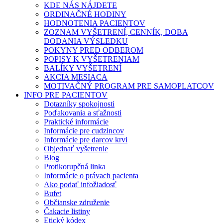
KDE NÁS NÁJDETE
ORDINAČNÉ HODINY
HODNOTENIA PACIENTOV
ZOZNAM VYŠETRENÍ, CENNÍK, DOBA
DODANIA VÝSLEDKU
POKYNY PRED ODBEROM
POPISY K VYŠETRENIAM
BALÍKY VYŠETRENÍ
AKCIA MESIACA
MOTIVAČNÝ PROGRAM PRE SAMOPLATCOV
INFO PRE PACIENTOV
Dotazníky spokojnosti
Poďakovania a sťažnosti
Praktické informácie
Informácie pre cudzincov
Informácie pre darcov krvi
Objednať vyšetrenie
Blog
Protikorupčná linka
Informácie o právach pacienta
Ako podať infožiadosť
Bufet
Občianske združenie
Čakacie listiny
Etický kódex