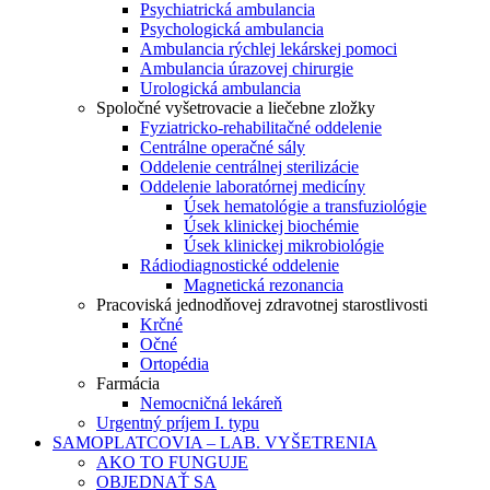
Psychiatrická ambulancia
Psychologická ambulancia
Ambulancia rýchlej lekárskej pomoci
Ambulancia úrazovej chirurgie
Urologická ambulancia
Spoločné vyšetrovacie a liečebne zložky
Fyziatricko-rehabilitačné oddelenie
Centrálne operačné sály
Oddelenie centrálnej sterilizácie
Oddelenie laboratórnej medicíny
Úsek hematológie a transfuziológie
Úsek klinickej biochémie
Úsek klinickej mikrobiológie
Rádiodiagnostické oddelenie
Magnetická rezonancia
Pracoviská jednodňovej zdravotnej starostlivosti
Krčné
Očné
Ortopédia
Farmácia
Nemocničná lekáreň
Urgentný príjem I. typu
SAMOPLATCOVIA – LAB. VYŠETRENIA
AKO TO FUNGUJE
OBJEDNAŤ SA