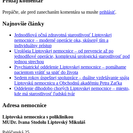
Pridaj komentár
Prepáčte, ale pred zanechaním komentára sa musíte
prihlásiť
.
Najnovšie články
Jednodňová očná zdravotná starostlivosť Liptovskej
nemocnice – moderné operácie oka, skúsený tím a
individuálny prístup
Urológia Liptovskej nemocnice – od prevencie až po
jednodňové operácie, komplexná urologická starostlivosť pod
jednou strechou
Psychiatrické oddelenie Liptovskej nemocnice – pomáhame
pacientom vrátiť sa späť do života
Sedem rokov úspešnej spolupráce – duálne vzdelávanie spája
Liptovskú nemocnicu a Obchodnú akadémiu Petra Zaťka
Oddelenie dlhodobo chorých Liptovskej nemocnice – miesto,
kde má starostlivosť ľudskú tvár
Adresa nemocnice
Liptovská nemocnica s poliklinikou
MUDr. Ivana Stodolu Liptovský Mikuláš
Palúčanská 25