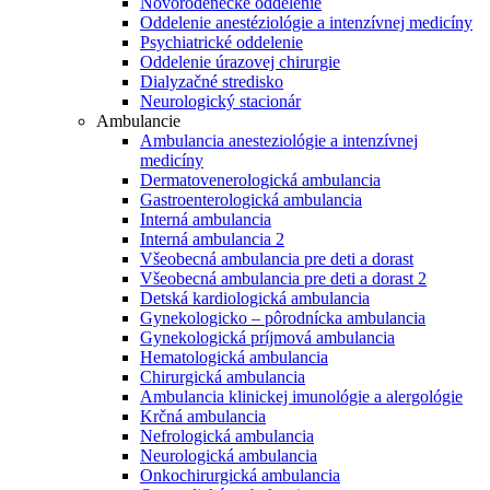
Novorodenecké oddelenie
Oddelenie anestéziológie a intenzívnej medicíny
Psychiatrické oddelenie
Oddelenie úrazovej chirurgie
Dialyzačné stredisko
Neurologický stacionár
Ambulancie
Ambulancia anesteziológie a intenzívnej
medicíny
Dermatovenerologická ambulancia
Gastroenterologická ambulancia
Interná ambulancia
Interná ambulancia 2
Všeobecná ambulancia pre deti a dorast
Všeobecná ambulancia pre deti a dorast 2
Detská kardiologická ambulancia
Gynekologicko – pôrodnícka ambulancia
Gynekologická príjmová ambulancia
Hematologická ambulancia
Chirurgická ambulancia
Ambulancia klinickej imunológie a alergológie
Krčná ambulancia
Nefrologická ambulancia
Neurologická ambulancia
Onkochirurgická ambulancia