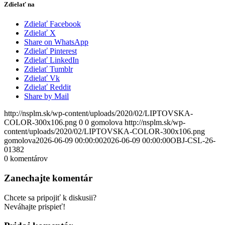
Zdielať na
Zdielať Facebook
Zdielať X
Share on WhatsApp
Zdielať Pinterest
Zdielať LinkedIn
Zdielať Tumblr
Zdielať Vk
Zdielať Reddit
Share by Mail
http://nsplm.sk/wp-content/uploads/2020/02/LIPTOVSKA-
COLOR-300x106.png
0
0
gomolova
http://nsplm.sk/wp-
content/uploads/2020/02/LIPTOVSKA-COLOR-300x106.png
gomolova
2026-06-09 00:00:00
2026-06-09 00:00:00
OBJ-CSL-26-
01382
0
komentárov
Zanechajte komentár
Chcete sa pripojiť k diskusii?
Neváhajte prispieť!