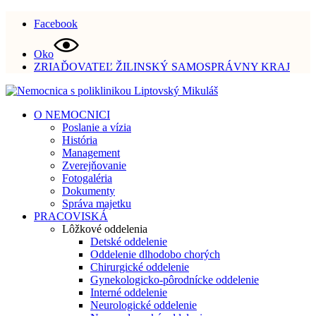
Facebook
Oko
ZRIAĎOVATEĽ ŽILINSKÝ SAMOSPRÁVNY KRAJ
O NEMOCNICI
Poslanie a vízia
História
Management
Zverejňovanie
Fotogaléria
Dokumenty
Správa majetku
PRACOVISKÁ
Lôžkové oddelenia
Detské oddelenie
Oddelenie dlhodobo chorých
Chirurgické oddelenie
Gynekologicko-pôrodnícke oddelenie
Interné oddelenie
Neurologické oddelenie