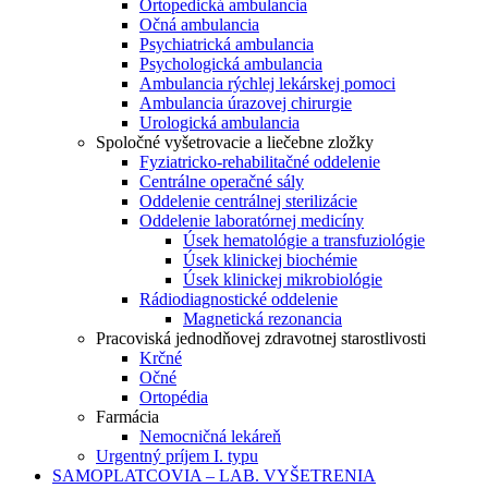
Ortopedická ambulancia
Očná ambulancia
Psychiatrická ambulancia
Psychologická ambulancia
Ambulancia rýchlej lekárskej pomoci
Ambulancia úrazovej chirurgie
Urologická ambulancia
Spoločné vyšetrovacie a liečebne zložky
Fyziatricko-rehabilitačné oddelenie
Centrálne operačné sály
Oddelenie centrálnej sterilizácie
Oddelenie laboratórnej medicíny
Úsek hematológie a transfuziológie
Úsek klinickej biochémie
Úsek klinickej mikrobiológie
Rádiodiagnostické oddelenie
Magnetická rezonancia
Pracoviská jednodňovej zdravotnej starostlivosti
Krčné
Očné
Ortopédia
Farmácia
Nemocničná lekáreň
Urgentný príjem I. typu
SAMOPLATCOVIA – LAB. VYŠETRENIA