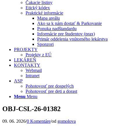
Čakacie listiny
Etický kódex
Praktické informácie
Mapa areálu
Ako sa k nám dostať & Parkovanie
Ponuka nadštandardu
Informácie pre študentov (prax)
Primár oddelenia vnútorného lekárstva
Sponzori
PROJEKTY
Projekty z EÚ
LEKÁREŇ
KONTAKTY
Webmail
Intranet
ASP
Pohotovosť pre dospelých
Pohotovosť pre deti a dorast
Menu
Menu
OBJ-CSL-26-01382
09. 06. 2026
/
0 Komentáre
/
od
gomolova