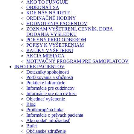
AKO TO FUNGUJE
OBJEDNAŤ SA
KDE NÁS NÁJDETE
ORDINAČNÉ HODINY
HODNOTENIA PACIENTOV
ZOZNAM VYŠETRENÍ, CENNÍK, DOBA
DODANIA VÝSLEDKU
POKYNY PRED ODBEROM
POPISY K VYŠETRENIAM
BALÍKY VYŠETRENÍ
AKCIA MESIACA
MOTIVAČNÝ PROGRAM PRE SAMOPLATCOV
INFO PRE PACIENTOV
Dotazníky spokojnosti
Poďakovania a sťažnosti
Praktické informácie
Informácie pre cudzincov
Informácie pre darcov krvi
Objednať vyšetrenie
Blog
Protikorupčná linka
Informácie o právach pacienta
Ako podať infožiadosť
Bufet
Občianske združenie