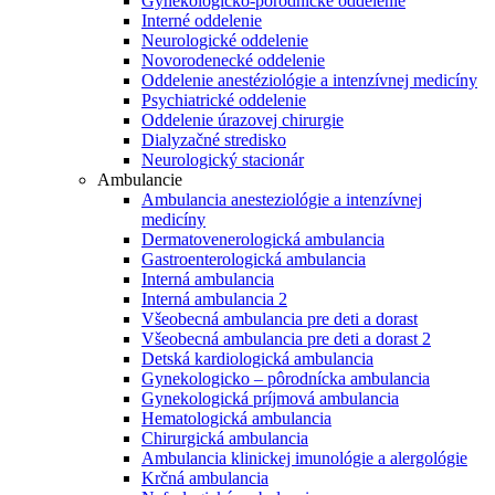
Gynekologicko-pôrodnícke oddelenie
Interné oddelenie
Neurologické oddelenie
Novorodenecké oddelenie
Oddelenie anestéziológie a intenzívnej medicíny
Psychiatrické oddelenie
Oddelenie úrazovej chirurgie
Dialyzačné stredisko
Neurologický stacionár
Ambulancie
Ambulancia anesteziológie a intenzívnej
medicíny
Dermatovenerologická ambulancia
Gastroenterologická ambulancia
Interná ambulancia
Interná ambulancia 2
Všeobecná ambulancia pre deti a dorast
Všeobecná ambulancia pre deti a dorast 2
Detská kardiologická ambulancia
Gynekologicko – pôrodnícka ambulancia
Gynekologická príjmová ambulancia
Hematologická ambulancia
Chirurgická ambulancia
Ambulancia klinickej imunológie a alergológie
Krčná ambulancia