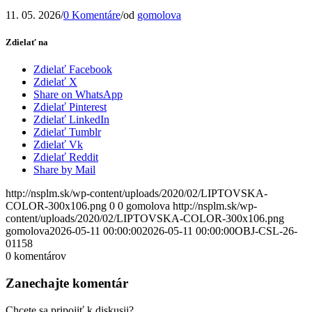
11. 05. 2026
/
0 Komentáre
/
od
gomolova
Zdielať na
Zdielať Facebook
Zdielať X
Share on WhatsApp
Zdielať Pinterest
Zdielať LinkedIn
Zdielať Tumblr
Zdielať Vk
Zdielať Reddit
Share by Mail
http://nsplm.sk/wp-content/uploads/2020/02/LIPTOVSKA-
COLOR-300x106.png
0
0
gomolova
http://nsplm.sk/wp-
content/uploads/2020/02/LIPTOVSKA-COLOR-300x106.png
gomolova
2026-05-11 00:00:00
2026-05-11 00:00:00
OBJ-CSL-26-
01158
0
komentárov
Zanechajte komentár
Chcete sa pripojiť k diskusii?