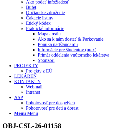
Ako podať infožiadosť
Bufet
Občianske združenie
Čakacie listiny
Etický kódex
Praktické informácie
Mapa areálu
Ako sa k nám dostať & Parkovanie
Ponuka nadštandardu
Informácie pre študentov (prax)
Primár oddelenia vnútorného lekárstva
Sponzori
PROJEKTY
Projekty z EÚ
LEKÁREŇ
KONTAKTY
Webmail
Intranet
ASP
Pohotovosť pre dospelých
Pohotovosť pre deti a dorast
Menu
Menu
OBJ-CSL-26-01158