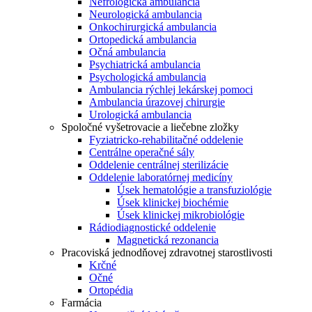
Nefrologická ambulancia
Neurologická ambulancia
Onkochirurgická ambulancia
Ortopedická ambulancia
Očná ambulancia
Psychiatrická ambulancia
Psychologická ambulancia
Ambulancia rýchlej lekárskej pomoci
Ambulancia úrazovej chirurgie
Urologická ambulancia
Spoločné vyšetrovacie a liečebne zložky
Fyziatricko-rehabilitačné oddelenie
Centrálne operačné sály
Oddelenie centrálnej sterilizácie
Oddelenie laboratórnej medicíny
Úsek hematológie a transfuziológie
Úsek klinickej biochémie
Úsek klinickej mikrobiológie
Rádiodiagnostické oddelenie
Magnetická rezonancia
Pracoviská jednodňovej zdravotnej starostlivosti
Krčné
Očné
Ortopédia
Farmácia