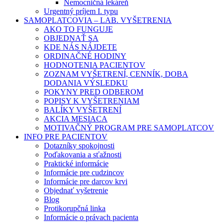
Nemocničná lekáreň
Urgentný príjem I. typu
SAMOPLATCOVIA – LAB. VYŠETRENIA
AKO TO FUNGUJE
OBJEDNAŤ SA
KDE NÁS NÁJDETE
ORDINAČNÉ HODINY
HODNOTENIA PACIENTOV
ZOZNAM VYŠETRENÍ, CENNÍK, DOBA
DODANIA VÝSLEDKU
POKYNY PRED ODBEROM
POPISY K VYŠETRENIAM
BALÍKY VYŠETRENÍ
AKCIA MESIACA
MOTIVAČNÝ PROGRAM PRE SAMOPLATCOV
INFO PRE PACIENTOV
Dotazníky spokojnosti
Poďakovania a sťažnosti
Praktické informácie
Informácie pre cudzincov
Informácie pre darcov krvi
Objednať vyšetrenie
Blog
Protikorupčná linka
Informácie o právach pacienta