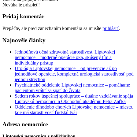
Neváhajte prispieť!
Pridaj komentár
Prepáčte, ale pred zanechaním komentára sa musíte
prihlásiť
.
Najnovšie články
Jednodňová očná zdravotná starostlivosť Liptovskej
nemocnice – moderné operácie oka, skúsený tím a
individuálny prístup
Urológia Liptovskej nemocnice – od prevencie až po
jednodňové operácie, komplexná urologická starostlivosť pod
jednou strechou
Psychiatrické oddelenie Liptovskej nemocnice – pomáhame
pacientom vrátiť sa späť do života
Sedem rokov úspešnej spolupráce – duálne vzdelávanie spája
Liptovskú nemocnicu a Obchodnú akadémiu Petra Zaťka
Oddelenie dlhodobo chorých Liptovskej nemocnice – miesto,
kde má starostlivosť ľudskú tvár
Adresa nemocnice
Liptovská nemocnica s poliklinikou