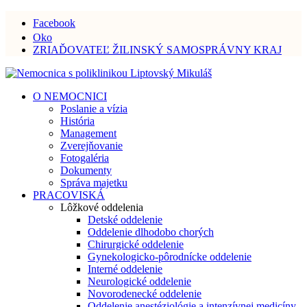
Facebook
Oko
ZRIAĎOVATEĽ ŽILINSKÝ SAMOSPRÁVNY KRAJ
O NEMOCNICI
Poslanie a vízia
História
Management
Zverejňovanie
Fotogaléria
Dokumenty
Správa majetku
PRACOVISKÁ
Lôžkové oddelenia
Detské oddelenie
Oddelenie dlhodobo chorých
Chirurgické oddelenie
Gynekologicko-pôrodnícke oddelenie
Interné oddelenie
Neurologické oddelenie
Novorodenecké oddelenie
Oddelenie anestéziológie a intenzívnej medicíny