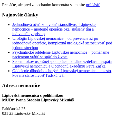
Prepáčte, ale pred zanechaním komentára sa musíte
prihlásiť
.
Najnovšie články
Jednodňová očná zdravotná starostlivosť Liptovskej
nemocnice – moderné operácie oka, skúsený tím a
individuálny prístup
Urológia Liptovskej nemocnice – od prevencie až po
jednodňové operácie, komplexná urologická starostlivosť pod
jednou strechou
Psychiatrické oddelenie Liptovskej nemocnice – pomáhame
pacientom vrátiť sa späť do života
Sedem rokov úspešnej spolupráce – duálne vzdelávanie spája
Liptovskú nemocnicu a Obchodnú akadémiu Petra Zaťka
Oddelenie dlhodobo chorých Liptovskej nemocnice – miesto,
kde má starostlivosť ľudskú tvár
Adresa nemocnice
Liptovská nemocnica s poliklinikou
MUDr. Ivana Stodolu Liptovský Mikuláš
Palúčanská 25
031 23 Liptovský Mikuláš