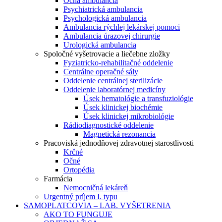
Očná ambulancia
Psychiatrická ambulancia
Psychologická ambulancia
Ambulancia rýchlej lekárskej pomoci
Ambulancia úrazovej chirurgie
Urologická ambulancia
Spoločné vyšetrovacie a liečebne zložky
Fyziatricko-rehabilitačné oddelenie
Centrálne operačné sály
Oddelenie centrálnej sterilizácie
Oddelenie laboratórnej medicíny
Úsek hematológie a transfuziológie
Úsek klinickej biochémie
Úsek klinickej mikrobiológie
Rádiodiagnostické oddelenie
Magnetická rezonancia
Pracoviská jednodňovej zdravotnej starostlivosti
Krčné
Očné
Ortopédia
Farmácia
Nemocničná lekáreň
Urgentný príjem I. typu
SAMOPLATCOVIA – LAB. VYŠETRENIA
AKO TO FUNGUJE