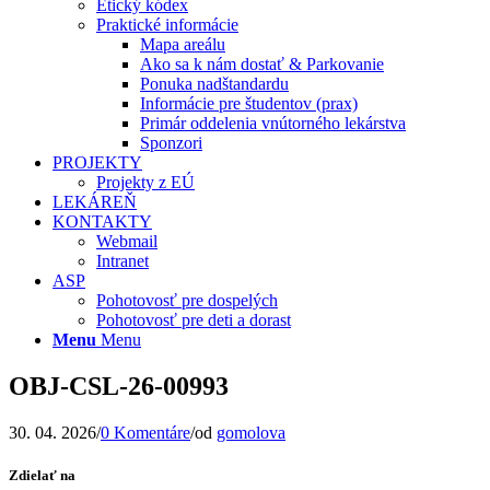
Etický kódex
Praktické informácie
Mapa areálu
Ako sa k nám dostať & Parkovanie
Ponuka nadštandardu
Informácie pre študentov (prax)
Primár oddelenia vnútorného lekárstva
Sponzori
PROJEKTY
Projekty z EÚ
LEKÁREŇ
KONTAKTY
Webmail
Intranet
ASP
Pohotovosť pre dospelých
Pohotovosť pre deti a dorast
Menu
Menu
OBJ-CSL-26-00993
30. 04. 2026
/
0 Komentáre
/
od
gomolova
Zdielať na