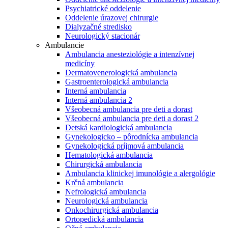
Psychiatrické oddelenie
Oddelenie úrazovej chirurgie
Dialyzačné stredisko
Neurologický stacionár
Ambulancie
Ambulancia anesteziológie a intenzívnej
medicíny
Dermatovenerologická ambulancia
Gastroenterologická ambulancia
Interná ambulancia
Interná ambulancia 2
Všeobecná ambulancia pre deti a dorast
Všeobecná ambulancia pre deti a dorast 2
Detská kardiologická ambulancia
Gynekologicko – pôrodnícka ambulancia
Gynekologická príjmová ambulancia
Hematologická ambulancia
Chirurgická ambulancia
Ambulancia klinickej imunológie a alergológie
Krčná ambulancia
Nefrologická ambulancia
Neurologická ambulancia
Onkochirurgická ambulancia
Ortopedická ambulancia