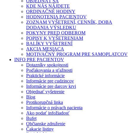
OBJEDNAŤ SA
KDE NÁS NÁJDETE
ORDINAČNÉ HODINY
HODNOTENIA PACIENTOV
ZOZNAM VYŠETRENÍ, CENNÍK, DOBA
DODANIA VÝSLEDKU
POKYNY PRED ODBEROM
POPISY K VYŠETRENIAM
BALÍKY VYŠETRENÍ
AKCIA MESIACA
MOTIVAČNÝ PROGRAM PRE SAMOPLATCOV
INFO PRE PACIENTOV
Dotazníky spokojnosti
Poďakovania a sťažnosti
Praktické informácie
Informácie pre cudzincov
Informácie pre darcov krvi
Objednať vyšetrenie
Blog
Protikorupčná linka
Informácie o právach pacienta
Ako podať infožiadosť
Bufet
Občianske združenie
Čakacie listiny