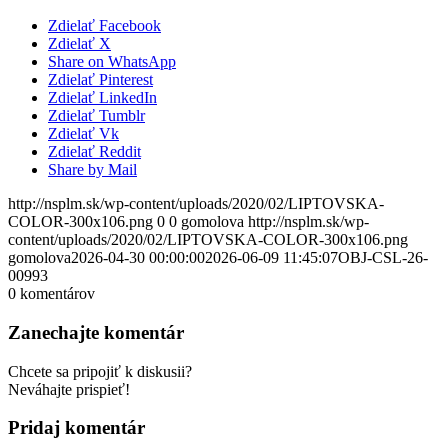
Zdielať Facebook
Zdielať X
Share on WhatsApp
Zdielať Pinterest
Zdielať LinkedIn
Zdielať Tumblr
Zdielať Vk
Zdielať Reddit
Share by Mail
http://nsplm.sk/wp-content/uploads/2020/02/LIPTOVSKA-
COLOR-300x106.png
0
0
gomolova
http://nsplm.sk/wp-
content/uploads/2020/02/LIPTOVSKA-COLOR-300x106.png
gomolova
2026-04-30 00:00:00
2026-06-09 11:45:07
OBJ-CSL-26-
00993
0
komentárov
Zanechajte komentár
Chcete sa pripojiť k diskusii?
Neváhajte prispieť!
Pridaj komentár