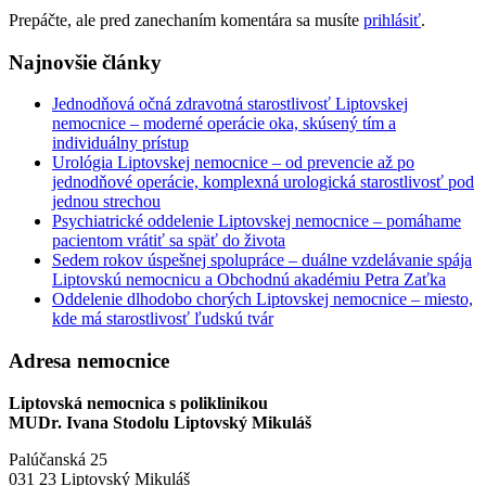
Prepáčte, ale pred zanechaním komentára sa musíte
prihlásiť
.
Najnovšie články
Jednodňová očná zdravotná starostlivosť Liptovskej
nemocnice – moderné operácie oka, skúsený tím a
individuálny prístup
Urológia Liptovskej nemocnice – od prevencie až po
jednodňové operácie, komplexná urologická starostlivosť pod
jednou strechou
Psychiatrické oddelenie Liptovskej nemocnice – pomáhame
pacientom vrátiť sa späť do života
Sedem rokov úspešnej spolupráce – duálne vzdelávanie spája
Liptovskú nemocnicu a Obchodnú akadémiu Petra Zaťka
Oddelenie dlhodobo chorých Liptovskej nemocnice – miesto,
kde má starostlivosť ľudskú tvár
Adresa nemocnice
Liptovská nemocnica s poliklinikou
MUDr. Ivana Stodolu Liptovský Mikuláš
Palúčanská 25
031 23 Liptovský Mikuláš