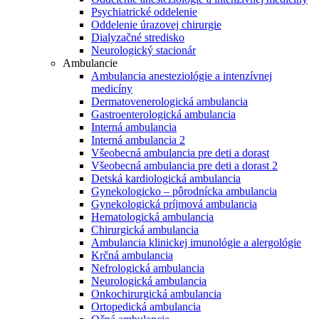
Psychiatrické oddelenie
Oddelenie úrazovej chirurgie
Dialyzačné stredisko
Neurologický stacionár
Ambulancie
Ambulancia anesteziológie a intenzívnej
medicíny
Dermatovenerologická ambulancia
Gastroenterologická ambulancia
Interná ambulancia
Interná ambulancia 2
Všeobecná ambulancia pre deti a dorast
Všeobecná ambulancia pre deti a dorast 2
Detská kardiologická ambulancia
Gynekologicko – pôrodnícka ambulancia
Gynekologická príjmová ambulancia
Hematologická ambulancia
Chirurgická ambulancia
Ambulancia klinickej imunológie a alergológie
Krčná ambulancia
Nefrologická ambulancia
Neurologická ambulancia
Onkochirurgická ambulancia
Ortopedická ambulancia