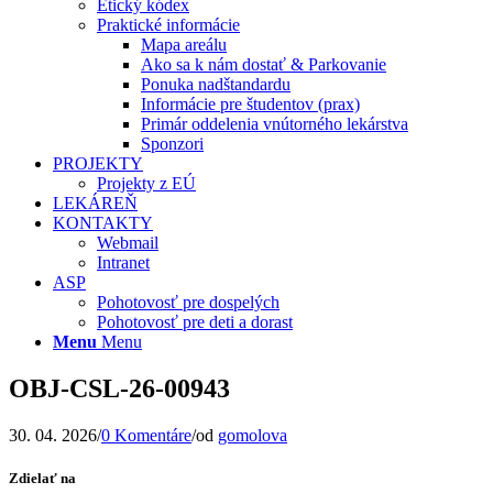
Etický kódex
Praktické informácie
Mapa areálu
Ako sa k nám dostať & Parkovanie
Ponuka nadštandardu
Informácie pre študentov (prax)
Primár oddelenia vnútorného lekárstva
Sponzori
PROJEKTY
Projekty z EÚ
LEKÁREŇ
KONTAKTY
Webmail
Intranet
ASP
Pohotovosť pre dospelých
Pohotovosť pre deti a dorast
Menu
Menu
OBJ-CSL-26-00943
30. 04. 2026
/
0 Komentáre
/
od
gomolova
Zdielať na