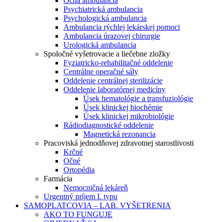
Očná ambulancia
Psychiatrická ambulancia
Psychologická ambulancia
Ambulancia rýchlej lekárskej pomoci
Ambulancia úrazovej chirurgie
Urologická ambulancia
Spoločné vyšetrovacie a liečebne zložky
Fyziatricko-rehabilitačné oddelenie
Centrálne operačné sály
Oddelenie centrálnej sterilizácie
Oddelenie laboratórnej medicíny
Úsek hematológie a transfuziológie
Úsek klinickej biochémie
Úsek klinickej mikrobiológie
Rádiodiagnostické oddelenie
Magnetická rezonancia
Pracoviská jednodňovej zdravotnej starostlivosti
Krčné
Očné
Ortopédia
Farmácia
Nemocničná lekáreň
Urgentný príjem I. typu
SAMOPLATCOVIA – LAB. VYŠETRENIA
AKO TO FUNGUJE