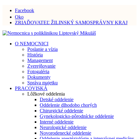
Facebook
Oko
ZRIAĎOVATEĽ ŽILINSKÝ SAMOSPRÁVNY KRAJ
O NEMOCNICI
Poslanie a vízia
História
Management
Zverejňovanie
Fotogaléria
Dokumenty
Správa majetku
PRACOVISKÁ
Lôžkové oddelenia
Detské oddelenie
Oddelenie dlhodobo chorých
Chirurgické oddelenie
Gynekologicko-pôrodnícke oddelenie
Interné oddelenie
Neurologické oddelenie
Novorodenecké oddelenie
Oddelenie anestéziológie a intenzívnej medicíny