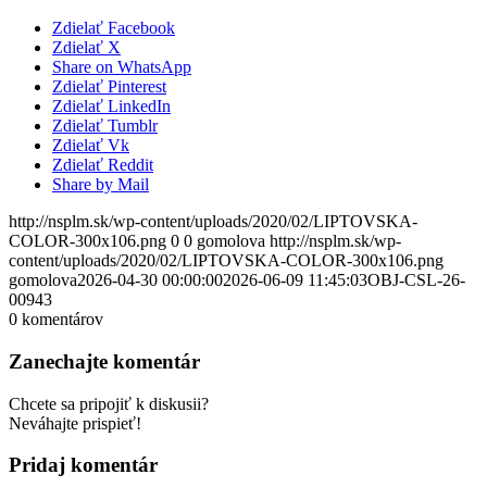
Zdielať Facebook
Zdielať X
Share on WhatsApp
Zdielať Pinterest
Zdielať LinkedIn
Zdielať Tumblr
Zdielať Vk
Zdielať Reddit
Share by Mail
http://nsplm.sk/wp-content/uploads/2020/02/LIPTOVSKA-
COLOR-300x106.png
0
0
gomolova
http://nsplm.sk/wp-
content/uploads/2020/02/LIPTOVSKA-COLOR-300x106.png
gomolova
2026-04-30 00:00:00
2026-06-09 11:45:03
OBJ-CSL-26-
00943
0
komentárov
Zanechajte komentár
Chcete sa pripojiť k diskusii?
Neváhajte prispieť!
Pridaj komentár