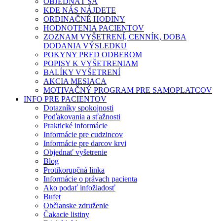
OBJEDNAŤ SA
KDE NÁS NÁJDETE
ORDINAČNÉ HODINY
HODNOTENIA PACIENTOV
ZOZNAM VYŠETRENÍ, CENNÍK, DOBA
DODANIA VÝSLEDKU
POKYNY PRED ODBEROM
POPISY K VYŠETRENIAM
BALÍKY VYŠETRENÍ
AKCIA MESIACA
MOTIVAČNÝ PROGRAM PRE SAMOPLATCOV
INFO PRE PACIENTOV
Dotazníky spokojnosti
Poďakovania a sťažnosti
Praktické informácie
Informácie pre cudzincov
Informácie pre darcov krvi
Objednať vyšetrenie
Blog
Protikorupčná linka
Informácie o právach pacienta
Ako podať infožiadosť
Bufet
Občianske združenie
Čakacie listiny