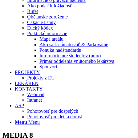
Informácie o právach pacienta
Ako podať infožiadosť
Bufet
Občianske združenie
Čakacie listiny
Etický kódex
Praktické informácie
Mapa areálu
Ako sa k nám dostať & Parkovanie
Ponuka nadštandardu
Informácie pre študentov (prax)
Primár oddelenia vnútorného lekárstva
Sponzori
PROJEKTY
Projekty z EÚ
LEKÁREŇ
KONTAKTY
Webmail
Intranet
ASP
Pohotovosť pre dospelých
Pohotovosť pre deti a dorast
Menu
Menu
MEDIA 8