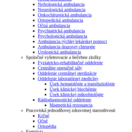
Nefrologická ambulancia
Neurologická ambulancia
Onkochirurgická ambulancia
Ortopedická ambulancia
Očná ambulancia
Psychiatrická ambulancia
Psychologická ambulancia
Ambulancia rýchlej lekárskej pomoci
Ambulancia úrazovej chirurgie
Urologická ambulancia
Spoločné vyšetrovacie a liečebne zložky
Fyziatricko-rehabilitačné oddelenie
Centrálne operačné sály
Oddelenie centrálnej sterilizácie
Oddelenie laboratórnej medicíny
Úsek hematológie a transfuziológie
Úsek klinickej biochémie
Úsek klinickej mikrobiológie
Rádiodiagnostické oddelenie
Magnetická rezonancia
Pracoviská jednodňovej zdravotnej starostlivosti
Krčné
Očné
Ortopédia
Farmácia