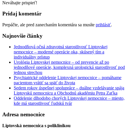
Neváhajte prispieť!
Pridaj komentár
Prepáčte, ale pred zanechaním komentára sa musíte
prihlásiť
.
Najnovšie články
Jednodňová očná zdravotná starostlivosť Liptovskej
nemocnice – moderné operácie oka, skúsený tím a
individuálny prístup
Urológia Liptovskej nemocnice – od prevencie až po
jednodňové operácie, komplexná urologická starostlivosť pod
jednou strechou
Psychiatrické oddelenie Liptovskej nemocnice – pomáhame
pacientom vrátiť sa späť do života
Sedem rokov úspešnej spolupráce – duálne vzdelávanie spája
Liptovskú nemocnicu a Obchodnú akadémiu Petra Zaťka
Oddelenie dlhodobo chorých Liptovskej nemocnice – miesto,
kde má starostlivosť ľudskú tvár
Adresa nemocnice
Liptovská nemocnica s poliklinikou