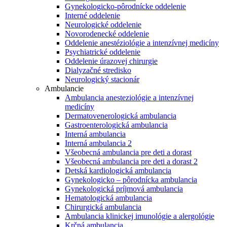
Gynekologicko-pôrodnícke oddelenie
Interné oddelenie
Neurologické oddelenie
Novorodenecké oddelenie
Oddelenie anestéziológie a intenzívnej medicíny
Psychiatrické oddelenie
Oddelenie úrazovej chirurgie
Dialyzačné stredisko
Neurologický stacionár
Ambulancie
Ambulancia anesteziológie a intenzívnej
medicíny
Dermatovenerologická ambulancia
Gastroenterologická ambulancia
Interná ambulancia
Interná ambulancia 2
Všeobecná ambulancia pre deti a dorast
Všeobecná ambulancia pre deti a dorast 2
Detská kardiologická ambulancia
Gynekologicko – pôrodnícka ambulancia
Gynekologická príjmová ambulancia
Hematologická ambulancia
Chirurgická ambulancia
Ambulancia klinickej imunológie a alergológie
Krčná ambulancia