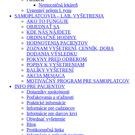
Nemocničná lekáreň
Urgentný príjem I. typu
SAMOPLATCOVIA – LAB. VYŠETRENIA
AKO TO FUNGUJE
OBJEDNAŤ SA
KDE NÁS NÁJDETE
ORDINAČNÉ HODINY
HODNOTENIA PACIENTOV
ZOZNAM VYŠETRENÍ, CENNÍK, DOBA
DODANIA VÝSLEDKU
POKYNY PRED ODBEROM
POPISY K VYŠETRENIAM
BALÍKY VYŠETRENÍ
AKCIA MESIACA
MOTIVAČNÝ PROGRAM PRE SAMOPLATCOV
INFO PRE PACIENTOV
Dotazníky spokojnosti
Poďakovania a sťažnosti
Praktické informácie
Informácie pre cudzincov
Informácie pre darcov krvi
Objednať vyšetrenie
Blog
Protikorupčná linka