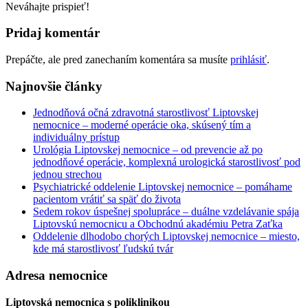
Neváhajte prispieť!
Pridaj komentár
Prepáčte, ale pred zanechaním komentára sa musíte
prihlásiť
.
Najnovšie články
Jednodňová očná zdravotná starostlivosť Liptovskej
nemocnice – moderné operácie oka, skúsený tím a
individuálny prístup
Urológia Liptovskej nemocnice – od prevencie až po
jednodňové operácie, komplexná urologická starostlivosť pod
jednou strechou
Psychiatrické oddelenie Liptovskej nemocnice – pomáhame
pacientom vrátiť sa späť do života
Sedem rokov úspešnej spolupráce – duálne vzdelávanie spája
Liptovskú nemocnicu a Obchodnú akadémiu Petra Zaťka
Oddelenie dlhodobo chorých Liptovskej nemocnice – miesto,
kde má starostlivosť ľudskú tvár
Adresa nemocnice
Liptovská nemocnica s poliklinikou