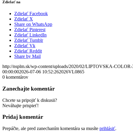
Zdielať na
Zdielať Facebook
Zdielať X
Share on WhatsApp
Zdielať Pinterest
Zdielať LinkedIn
Zdielať Tumblr
Zdielať Vk
Zdielať Reddit
Share by Mail
http://nsplm.sk/wp-content/uploads/2020/02/LIPTOVSKA-COLOR-
00:00:00
2026-07-06 10:52:26
2026VL0865
0
komentárov
Zanechajte komentár
Chcete sa pripojiť k diskusii?
Neváhajte prispieť!
Pridaj komentár
Prepáčte, ale pred zanechaním komentára sa musíte
prihlásiť
.