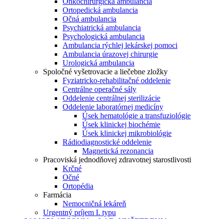
Onkochirurgická ambulancia
Ortopedická ambulancia
Očná ambulancia
Psychiatrická ambulancia
Psychologická ambulancia
Ambulancia rýchlej lekárskej pomoci
Ambulancia úrazovej chirurgie
Urologická ambulancia
Spoločné vyšetrovacie a liečebne zložky
Fyziatricko-rehabilitačné oddelenie
Centrálne operačné sály
Oddelenie centrálnej sterilizácie
Oddelenie laboratórnej medicíny
Úsek hematológie a transfuziológie
Úsek klinickej biochémie
Úsek klinickej mikrobiológie
Rádiodiagnostické oddelenie
Magnetická rezonancia
Pracoviská jednodňovej zdravotnej starostlivosti
Krčné
Očné
Ortopédia
Farmácia
Nemocničná lekáreň
Urgentný príjem I. typu