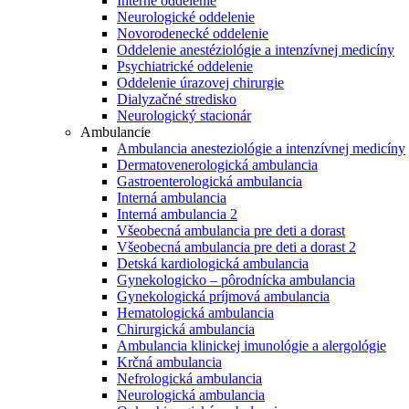
Interné oddelenie
Neurologické oddelenie
Novorodenecké oddelenie
Oddelenie anestéziológie a intenzívnej medicíny
Psychiatrické oddelenie
Oddelenie úrazovej chirurgie
Dialyzačné stredisko
Neurologický stacionár
Ambulancie
Ambulancia anesteziológie a intenzívnej medicíny
Dermatovenerologická ambulancia
Gastroenterologická ambulancia
Interná ambulancia
Interná ambulancia 2
Všeobecná ambulancia pre deti a dorast
Všeobecná ambulancia pre deti a dorast 2
Detská kardiologická ambulancia
Gynekologicko – pôrodnícka ambulancia
Gynekologická príjmová ambulancia
Hematologická ambulancia
Chirurgická ambulancia
Ambulancia klinickej imunológie a alergológie
Krčná ambulancia
Nefrologická ambulancia
Neurologická ambulancia