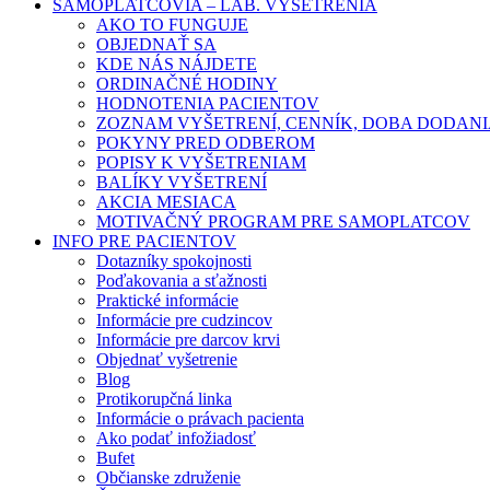
SAMOPLATCOVIA – LAB. VYŠETRENIA
AKO TO FUNGUJE
OBJEDNAŤ SA
KDE NÁS NÁJDETE
ORDINAČNÉ HODINY
HODNOTENIA PACIENTOV
ZOZNAM VYŠETRENÍ, CENNÍK, DOBA DODAN
POKYNY PRED ODBEROM
POPISY K VYŠETRENIAM
BALÍKY VYŠETRENÍ
AKCIA MESIACA
MOTIVAČNÝ PROGRAM PRE SAMOPLATCOV
INFO PRE PACIENTOV
Dotazníky spokojnosti
Poďakovania a sťažnosti
Praktické informácie
Informácie pre cudzincov
Informácie pre darcov krvi
Objednať vyšetrenie
Blog
Protikorupčná linka
Informácie o právach pacienta
Ako podať infožiadosť
Bufet
Občianske združenie