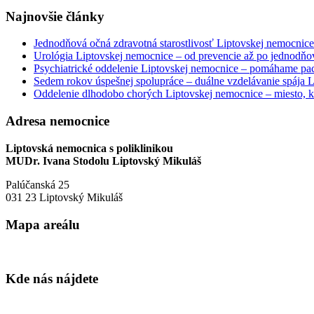
Najnovšie články
Jednodňová očná zdravotná starostlivosť Liptovskej nemocnice 
Urológia Liptovskej nemocnice – od prevencie až po jednodňov
Psychiatrické oddelenie Liptovskej nemocnice – pomáhame paci
Sedem rokov úspešnej spolupráce – duálne vzdelávanie spája
Oddelenie dlhodobo chorých Liptovskej nemocnice – miesto, kd
Adresa nemocnice
Liptovská nemocnica s poliklinikou
MUDr. Ivana Stodolu Liptovský Mikuláš
Palúčanská 25
031 23 Liptovský Mikuláš
Mapa areálu
Kde nás nájdete