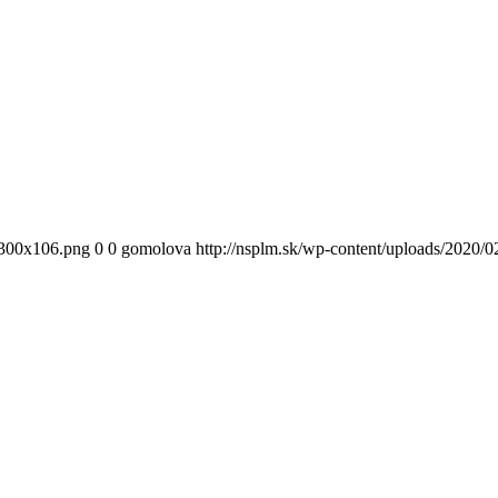
300x106.png
0
0
gomolova
http://nsplm.sk/wp-content/uploads/2