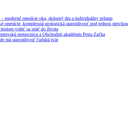
– moderné operácie oka, skúsený tím a individuálny prístup
é operácie, komplexná urologická starostlivosť pod jednou strechou
entom vrátiť sa späť do života
 Liptovskú nemocnicu a Obchodnú akadémiu Petra Zaťka
e má starostlivosť ľudskú tvár