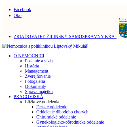
Facebook
Oko
ZRIAĎOVATEĽ ŽILINSKÝ SAMOSPRÁVNY KRAJ
O NEMOCNICI
Poslanie a vízia
História
Management
Zverejňovanie
Fotogaléria
Dokumenty
Správa majetku
PRACOVISKÁ
Lôžkové oddelenia
Detské oddelenie
Oddelenie dlhodobo chorých
Chirurgické oddelenie
Gynekologicko-pôrodnícke oddelenie