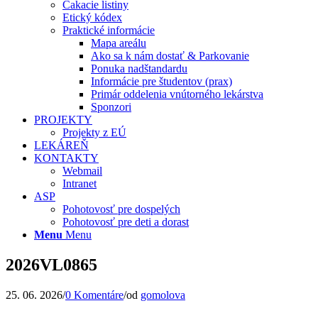
Čakacie listiny
Etický kódex
Praktické informácie
Mapa areálu
Ako sa k nám dostať & Parkovanie
Ponuka nadštandardu
Informácie pre študentov (prax)
Primár oddelenia vnútorného lekárstva
Sponzori
PROJEKTY
Projekty z EÚ
LEKÁREŇ
KONTAKTY
Webmail
Intranet
ASP
Pohotovosť pre dospelých
Pohotovosť pre deti a dorast
Menu
Menu
2026VL0865
25. 06. 2026
/
0 Komentáre
/
od
gomolova