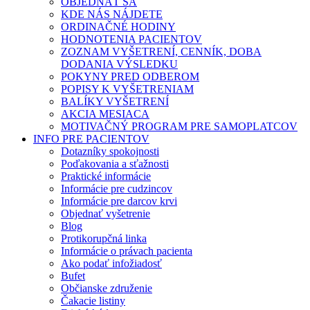
OBJEDNAŤ SA
KDE NÁS NÁJDETE
ORDINAČNÉ HODINY
HODNOTENIA PACIENTOV
ZOZNAM VYŠETRENÍ, CENNÍK, DOBA
DODANIA VÝSLEDKU
POKYNY PRED ODBEROM
POPISY K VYŠETRENIAM
BALÍKY VYŠETRENÍ
AKCIA MESIACA
MOTIVAČNÝ PROGRAM PRE SAMOPLATCOV
INFO PRE PACIENTOV
Dotazníky spokojnosti
Poďakovania a sťažnosti
Praktické informácie
Informácie pre cudzincov
Informácie pre darcov krvi
Objednať vyšetrenie
Blog
Protikorupčná linka
Informácie o právach pacienta
Ako podať infožiadosť
Bufet
Občianske združenie
Čakacie listiny