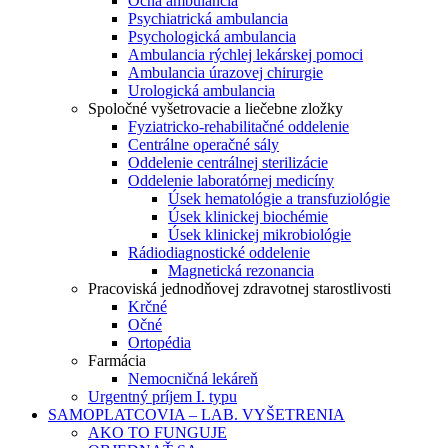
Očná ambulancia
Psychiatrická ambulancia
Psychologická ambulancia
Ambulancia rýchlej lekárskej pomoci
Ambulancia úrazovej chirurgie
Urologická ambulancia
Spoločné vyšetrovacie a liečebne zložky
Fyziatricko-rehabilitačné oddelenie
Centrálne operačné sály
Oddelenie centrálnej sterilizácie
Oddelenie laboratórnej medicíny
Úsek hematológie a transfuziológie
Úsek klinickej biochémie
Úsek klinickej mikrobiológie
Rádiodiagnostické oddelenie
Magnetická rezonancia
Pracoviská jednodňovej zdravotnej starostlivosti
Krčné
Očné
Ortopédia
Farmácia
Nemocničná lekáreň
Urgentný príjem I. typu
SAMOPLATCOVIA – LAB. VYŠETRENIA
AKO TO FUNGUJE