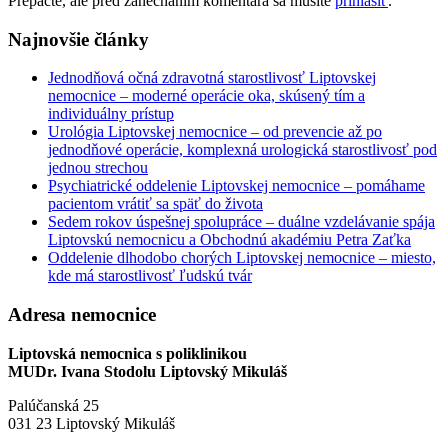
Prepáčte, ale pred zanechaním komentára sa musíte
prihlásiť
.
Najnovšie články
Jednodňová očná zdravotná starostlivosť Liptovskej
nemocnice – moderné operácie oka, skúsený tím a
individuálny prístup
Urológia Liptovskej nemocnice – od prevencie až po
jednodňové operácie, komplexná urologická starostlivosť pod
jednou strechou
Psychiatrické oddelenie Liptovskej nemocnice – pomáhame
pacientom vrátiť sa späť do života
Sedem rokov úspešnej spolupráce – duálne vzdelávanie spája
Liptovskú nemocnicu a Obchodnú akadémiu Petra Zaťka
Oddelenie dlhodobo chorých Liptovskej nemocnice – miesto,
kde má starostlivosť ľudskú tvár
Adresa nemocnice
Liptovská nemocnica s poliklinikou
MUDr. Ivana Stodolu Liptovský Mikuláš
Palúčanská 25
031 23 Liptovský Mikuláš