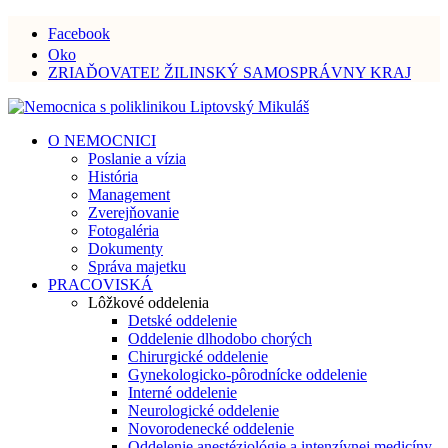
Facebook
Oko
ZRIAĎOVATEĽ ŽILINSKÝ SAMOSPRÁVNY KRAJ
O NEMOCNICI
Poslanie a vízia
História
Management
Zverejňovanie
Fotogaléria
Dokumenty
Správa majetku
PRACOVISKÁ
Lôžkové oddelenia
Detské oddelenie
Oddelenie dlhodobo chorých
Chirurgické oddelenie
Gynekologicko-pôrodnícke oddelenie
Interné oddelenie
Neurologické oddelenie
Novorodenecké oddelenie
Oddelenie anestéziológie a intenzívnej medicíny