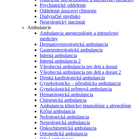
Psychiatrické oddelenie
Oddelenie úrazovej chirurgie
Dialyzačné stredisko
Neurologický stacionár
Ambulancie
Ambulancia anesteziológie a intenzívnej
medicíny
Dermatovenerologická ambulancia
Gastroenterologická ambulancia
Interná ambulancia
Interná ambulancia 2
Všeobecná ambulancia pre deti a dorast
Všeobecná ambulancia pre deti a dorast 2
Detská kardiologická ambulancia
Gynekologicko – pôrodnícka ambulancia
Gynekologická príjmová ambulancia
Hematologická ambulancia
Chirurgická ambulancia
Ambulancia klinickej imunológie a alergológie
Krčná ambulancia
Nefrologická ambulancia
Neurologická ambulancia
Onkochirurgická ambulancia
Ortopedická ambulancia