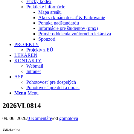
Etický kódex
Praktické informácie
Mapa areálu
Ako sa k nám dostať & Parkovanie
Ponuka nadštandardu
Informácie pre študentov (prax)
Primár oddelenia vnútorného lekárstva
Sponzori
PROJEKTY
Projekty z EÚ
LEKÁREŇ
KONTAKTY
Webmail
Intranet
ASP
Pohotovosť pre dospelých
Pohotovosť pre deti a dorast
Menu
Menu
2026VL0814
09. 06. 2026
/
0 Komentáre
/
od
gomolova
Zdielať na