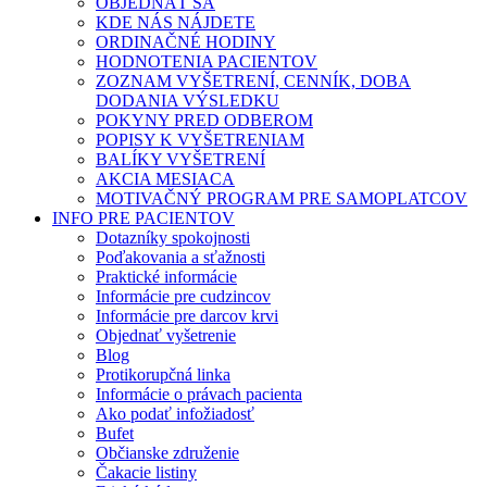
OBJEDNAŤ SA
KDE NÁS NÁJDETE
ORDINAČNÉ HODINY
HODNOTENIA PACIENTOV
ZOZNAM VYŠETRENÍ, CENNÍK, DOBA
DODANIA VÝSLEDKU
POKYNY PRED ODBEROM
POPISY K VYŠETRENIAM
BALÍKY VYŠETRENÍ
AKCIA MESIACA
MOTIVAČNÝ PROGRAM PRE SAMOPLATCOV
INFO PRE PACIENTOV
Dotazníky spokojnosti
Poďakovania a sťažnosti
Praktické informácie
Informácie pre cudzincov
Informácie pre darcov krvi
Objednať vyšetrenie
Blog
Protikorupčná linka
Informácie o právach pacienta
Ako podať infožiadosť
Bufet
Občianske združenie
Čakacie listiny