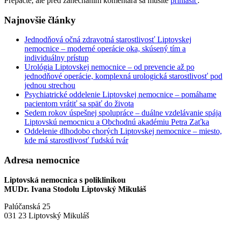
Prepáčte, ale pred zanechaním komentára sa musíte
prihlásiť
.
Najnovšie články
Jednodňová očná zdravotná starostlivosť Liptovskej
nemocnice – moderné operácie oka, skúsený tím a
individuálny prístup
Urológia Liptovskej nemocnice – od prevencie až po
jednodňové operácie, komplexná urologická starostlivosť pod
jednou strechou
Psychiatrické oddelenie Liptovskej nemocnice – pomáhame
pacientom vrátiť sa späť do života
Sedem rokov úspešnej spolupráce – duálne vzdelávanie spája
Liptovskú nemocnicu a Obchodnú akadémiu Petra Zaťka
Oddelenie dlhodobo chorých Liptovskej nemocnice – miesto,
kde má starostlivosť ľudskú tvár
Adresa nemocnice
Liptovská nemocnica s poliklinikou
MUDr. Ivana Stodolu Liptovský Mikuláš
Palúčanská 25
031 23 Liptovský Mikuláš