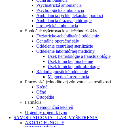
Očná ambulancia
Psychiatrická ambulancia
Psychologická ambulancia
Ambulancia rýchlej lekárskej pomoci
Ambulancia úrazovej chirurgie
Urologická ambulancia
Spoločné vyšetrovacie a liečebne zložky
Fyziatricko-rehabilitačné oddelenie
Centrálne operačné sály
Oddelenie centrálnej sterilizácie
Oddelenie laboratórnej medicíny
Úsek hematológie a transfuziológie
Úsek klinickej biochémie
Úsek klinickej mikrobiológie
Rádiodiagnostické oddelenie
Magnetická rezonancia
Pracoviská jednodňovej zdravotnej starostlivosti
Krčné
Očné
Ortopédia
Farmácia
Nemocničná lekáreň
Urgentný príjem I. typu
SAMOPLATCOVIA – LAB. VYŠETRENIA
AKO TO FUNGUJE