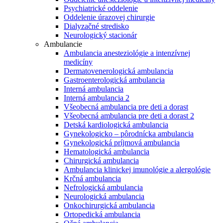
Psychiatrické oddelenie
Oddelenie úrazovej chirurgie
Dialyzačné stredisko
Neurologický stacionár
Ambulancie
Ambulancia anesteziológie a intenzívnej
medicíny
Dermatovenerologická ambulancia
Gastroenterologická ambulancia
Interná ambulancia
Interná ambulancia 2
Všeobecná ambulancia pre deti a dorast
Všeobecná ambulancia pre deti a dorast 2
Detská kardiologická ambulancia
Gynekologicko – pôrodnícka ambulancia
Gynekologická príjmová ambulancia
Hematologická ambulancia
Chirurgická ambulancia
Ambulancia klinickej imunológie a alergológie
Krčná ambulancia
Nefrologická ambulancia
Neurologická ambulancia
Onkochirurgická ambulancia
Ortopedická ambulancia