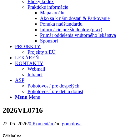
Etický kódex
Praktické informácie
Mapa areálu
Ako sa k nám dostať & Parkovanie
Ponuka nadštandardu
Informácie pre študentov (prax)
Primár oddelenia vnútorného lekárstva
Sponzori
PROJEKTY
Projekty z EÚ
LEKÁREŇ
KONTAKTY
Webmail
Intranet
ASP
Pohotovosť pre dospelých
Pohotovosť pre deti a dorast
Menu
Menu
2026VL0716
22. 05. 2026
/
0 Komentáre
/
od
gomolova
Zdielať na