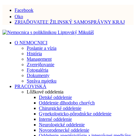
Facebook
Oko
ZRIAĎOVATEĽ ŽILINSKÝ SAMOSPRÁVNY KRAJ
O NEMOCNICI
Poslanie a vízia
História
Management
Zverejňovanie
Fotogaléria
Dokumenty
Správa majetku
PRACOVISKÁ
Lôžkové oddelenia
Detské oddelenie
Oddelenie dlhodobo chorých
Chirurgické oddelenie
Gynekologicko-pôrodnícke oddelenie
Interné oddelenie
Neurologické oddelenie
Novorodenecké oddelenie
Oddelenie anestéziológie a intenzívnej medicíny