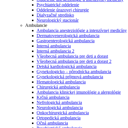
Psychiatrické oddelenie
Oddelenie úrazovej chirurgie
Dialyzačné stredisko
Neurologický stacionár
Ambulancie
Ambulancia anesteziológie a intenzívnej medicíny
Dermatovenerologická ambulancia
Gastroenterologická ambulancia
Interná ambulancia
Interná ambulancia 2
Všeobecná ambulancia pre deti a dorast
Všeobecná ambulancia pre deti a dorast 2
Detská kardiologická ambulancia
Gynekologicko – pôrodnícka ambulancia
Gynekologická príjmová ambulancia
Hematologická ambulancia
Chirurgická ambulancia
Ambulancia klinickej imunológie a alergológie
Krčná ambulancia
Nefrologická ambulancia
Neurologická ambulancia
Onkochirurgická ambulancia
Ortopedická ambulancia
Očná ambulancia