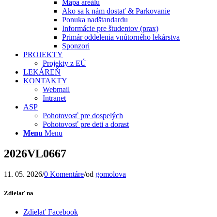
Mapa areálu
Ako sa k nám dostať & Parkovanie
Ponuka nadštandardu
Informácie pre študentov (prax)
Primár oddelenia vnútorného lekárstva
Sponzori
PROJEKTY
Projekty z EÚ
LEKÁREŇ
KONTAKTY
Webmail
Intranet
ASP
Pohotovosť pre dospelých
Pohotovosť pre deti a dorast
Menu
Menu
2026VL0667
11. 05. 2026
/
0 Komentáre
/
od
gomolova
Zdielať na
Zdielať Facebook