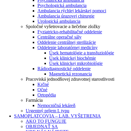
Psychiatrická ambulancia
Psychologická ambulancia
Ambulancia rýchlej lekárskej pomoci
Ambulancia úrazovej chirurgie
Urologická ambulancia
Spoločné vyšetrovacie a liečebne zložky
Fyziatricko-rehabilitačné oddelenie
Centrálne operačné sály
Oddelenie centrálnej sterilizácie
Oddelenie laboratórnej medicíny
Úsek hematológie a transfuziológie
Úsek klinickej biochémie
Úsek klinickej mikrobiológie
Rádiodiagnostické oddelenie
Magnetická rezonancia
Pracoviská jednodňovej zdravotnej starostlivosti
Krčné
Očné
Ortopédia
Farmácia
Nemocničná lekáreň
Urgentný príjem I. typu
SAMOPLATCOVIA – LAB. VYŠETRENIA
AKO TO FUNGUJE
OBJEDNAŤ SA