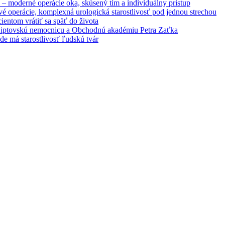
– moderné operácie oka, skúsený tím a individuálny prístup
é operácie, komplexná urologická starostlivosť pod jednou strechou
entom vrátiť sa späť do života
 Liptovskú nemocnicu a Obchodnú akadémiu Petra Zaťka
e má starostlivosť ľudskú tvár