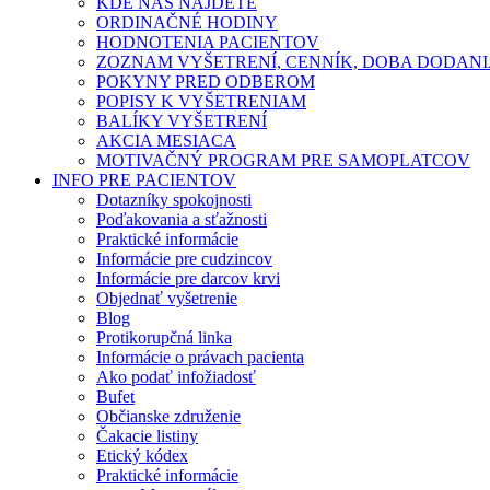
KDE NÁS NÁJDETE
ORDINAČNÉ HODINY
HODNOTENIA PACIENTOV
ZOZNAM VYŠETRENÍ, CENNÍK, DOBA DODAN
POKYNY PRED ODBEROM
POPISY K VYŠETRENIAM
BALÍKY VYŠETRENÍ
AKCIA MESIACA
MOTIVAČNÝ PROGRAM PRE SAMOPLATCOV
INFO PRE PACIENTOV
Dotazníky spokojnosti
Poďakovania a sťažnosti
Praktické informácie
Informácie pre cudzincov
Informácie pre darcov krvi
Objednať vyšetrenie
Blog
Protikorupčná linka
Informácie o právach pacienta
Ako podať infožiadosť
Bufet
Občianske združenie
Čakacie listiny
Etický kódex
Praktické informácie