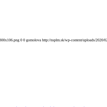
300x106.png
0
0
gomolova
http://nsplm.sk/wp-content/uploads/2