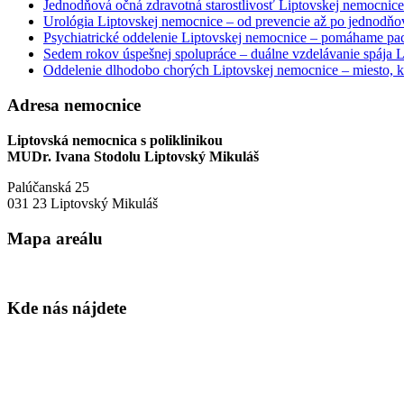
Jednodňová očná zdravotná starostlivosť Liptovskej nemocnice 
Urológia Liptovskej nemocnice – od prevencie až po jednodňov
Psychiatrické oddelenie Liptovskej nemocnice – pomáhame paci
Sedem rokov úspešnej spolupráce – duálne vzdelávanie spája
Oddelenie dlhodobo chorých Liptovskej nemocnice – miesto, kd
Adresa nemocnice
Liptovská nemocnica s poliklinikou
MUDr. Ivana Stodolu Liptovský Mikuláš
Palúčanská 25
031 23 Liptovský Mikuláš
Mapa areálu
Kde nás nájdete