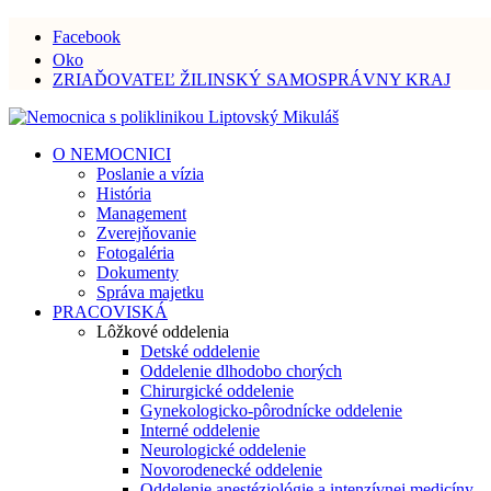
Facebook
Oko
ZRIAĎOVATEĽ ŽILINSKÝ SAMOSPRÁVNY KRAJ
O NEMOCNICI
Poslanie a vízia
História
Management
Zverejňovanie
Fotogaléria
Dokumenty
Správa majetku
PRACOVISKÁ
Lôžkové oddelenia
Detské oddelenie
Oddelenie dlhodobo chorých
Chirurgické oddelenie
Gynekologicko-pôrodnícke oddelenie
Interné oddelenie
Neurologické oddelenie
Novorodenecké oddelenie
Oddelenie anestéziológie a intenzívnej medicíny