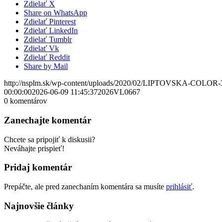
Zdielať X
Share on WhatsApp
Zdielať Pinterest
Zdielať LinkedIn
Zdielať Tumblr
Zdielať Vk
Zdielať Reddit
Share by Mail
http://nsplm.sk/wp-content/uploads/2020/02/LIPTOVSKA-COLOR-
00:00:00
2026-06-09 11:45:37
2026VL0667
0
komentárov
Zanechajte komentár
Chcete sa pripojiť k diskusii?
Neváhajte prispieť!
Pridaj komentár
Prepáčte, ale pred zanechaním komentára sa musíte
prihlásiť
.
Najnovšie články