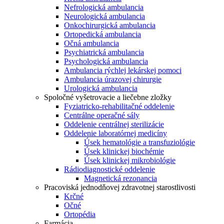
Nefrologická ambulancia
Neurologická ambulancia
Onkochirurgická ambulancia
Ortopedická ambulancia
Očná ambulancia
Psychiatrická ambulancia
Psychologická ambulancia
Ambulancia rýchlej lekárskej pomoci
Ambulancia úrazovej chirurgie
Urologická ambulancia
Spoločné vyšetrovacie a liečebne zložky
Fyziatricko-rehabilitačné oddelenie
Centrálne operačné sály
Oddelenie centrálnej sterilizácie
Oddelenie laboratórnej medicíny
Úsek hematológie a transfuziológie
Úsek klinickej biochémie
Úsek klinickej mikrobiológie
Rádiodiagnostické oddelenie
Magnetická rezonancia
Pracoviská jednodňovej zdravotnej starostlivosti
Krčné
Očné
Ortopédia
Farmácia