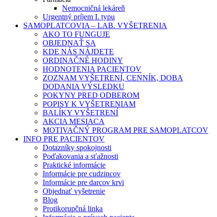
Nemocničná lekáreň
Urgentný príjem I. typu
SAMOPLATCOVIA – LAB. VYŠETRENIA
AKO TO FUNGUJE
OBJEDNAŤ SA
KDE NÁS NÁJDETE
ORDINAČNÉ HODINY
HODNOTENIA PACIENTOV
ZOZNAM VYŠETRENÍ, CENNÍK, DOBA
DODANIA VÝSLEDKU
POKYNY PRED ODBEROM
POPISY K VYŠETRENIAM
BALÍKY VYŠETRENÍ
AKCIA MESIACA
MOTIVAČNÝ PROGRAM PRE SAMOPLATCOV
INFO PRE PACIENTOV
Dotazníky spokojnosti
Poďakovania a sťažnosti
Praktické informácie
Informácie pre cudzincov
Informácie pre darcov krvi
Objednať vyšetrenie
Blog
Protikorupčná linka