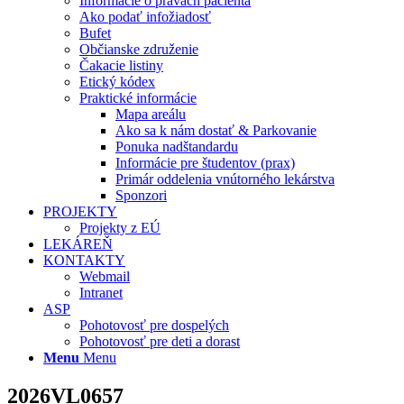
Informácie o právach pacienta
Ako podať infožiadosť
Bufet
Občianske združenie
Čakacie listiny
Etický kódex
Praktické informácie
Mapa areálu
Ako sa k nám dostať & Parkovanie
Ponuka nadštandardu
Informácie pre študentov (prax)
Primár oddelenia vnútorného lekárstva
Sponzori
PROJEKTY
Projekty z EÚ
LEKÁREŇ
KONTAKTY
Webmail
Intranet
ASP
Pohotovosť pre dospelých
Pohotovosť pre deti a dorast
Menu
Menu
2026VL0657