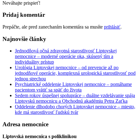
Neváhajte prispieť!
Pridaj komentár
Prepáčte, ale pred zanechaním komentára sa musíte
prihlásiť
.
Najnovšie články
Jednodňová očná zdravotná starostlivosť Liptovskej
nemocnice – moderné operácie oka, skúsený tím a
individuálny prístup
Urológia Liptovskej nemocnice – od prevencie až po
jednodňové operácie, komplexná urologická starostlivosť pod
jednou strechou
Psychiatrické oddelenie Liptovskej nemocnice – pomáhame
pacientom vrátiť sa späť do života
Sedem rokov úspešnej spolupráce – duálne vzdelávanie spája
Liptovskú nemocnicu a Obchodnú akadémiu Petra Zaťka
Oddelenie dlhodobo chorých Liptovskej nemocnice – miesto,
kde má starostlivosť ľudskú tvár
Adresa nemocnice
Liptovská nemocnica s poliklinikou