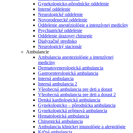
Gynekologicko-pôrodnícke oddelenie
Interné oddelenie
Neurologické oddelenie
Novorodenecké oddelenie
Oddelenie anestéziológie a intenzívnej medicíny
Psychiatrické oddelenie
Oddelenie úrazovej chirurgie
Dialyzačné stredisko
Neurologický stacionár
Ambulancie
Ambulancia anesteziológie a intenzívnej
medicíny
Dermatovenerologická ambulancia
Gastroenterologická ambulancia
Interná ambulancia
Interná ambulancia 2
Všeobecná ambulancia pre deti a dorast
Všeobecná ambulancia pre deti a dorast 2
Detská kardiologická ambulancia
Gynekologicko – pôrodnícka ambulancia
Gynekologická príjmová ambulancia
Hematologická ambulancia
Chirurgická ambulancia
Ambulancia klinickej imunológie a alergológie
Krčná ambulancia