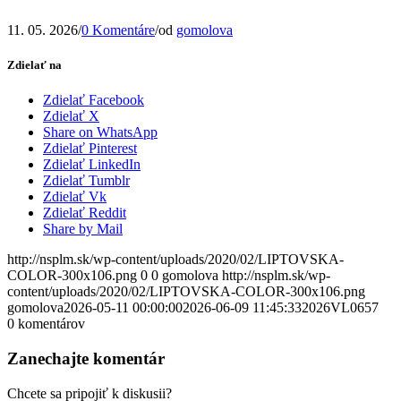
11. 05. 2026
/
0 Komentáre
/
od
gomolova
Zdielať na
Zdielať Facebook
Zdielať X
Share on WhatsApp
Zdielať Pinterest
Zdielať LinkedIn
Zdielať Tumblr
Zdielať Vk
Zdielať Reddit
Share by Mail
http://nsplm.sk/wp-content/uploads/2020/02/LIPTOVSKA-
COLOR-300x106.png
0
0
gomolova
http://nsplm.sk/wp-
content/uploads/2020/02/LIPTOVSKA-COLOR-300x106.png
gomolova
2026-05-11 00:00:00
2026-06-09 11:45:33
2026VL0657
0
komentárov
Zanechajte komentár
Chcete sa pripojiť k diskusii?