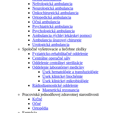
Nefrologická ambulancia
Neurologická ambulancia
Onkochirurgická ambulancia
Ortopedická ambulancia
Očná ambulancia
Psychiatrická ambulancia
Psychologická ambulancia
Ambulancia rýchlej lekárskej pomoci
Ambulancia úrazovej chirurgie
Urologická ambulancia
Spoločné vyšetrovacie a liečebne zložky
Fyziatricko-rehabilitačné oddelenie
Centrálne operačné sály
Oddelenie centrálnej sterilizácie
Oddelenie laboratórnej medicíny
Úsek hematológie a transfuziológie
Úsek klinickej biochémie
Úsek klinickej mikrobiológie
Rádiodiagnostické oddelenie
Magnetická rezonancia
Pracoviská jednodňovej zdravotnej starostlivosti
Krčné
Očné
Ortopédia
Farmácia