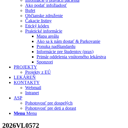
Informácie o právach pacienta
Ako podať infožiadosť
Bufet
Občianske združenie
Čakacie listiny
Etický kódex
Praktické informácie
Mapa areálu
Ako sa k nám dostať & Parkovanie
Ponuka nadštandardu
Informácie pre študentov (prax)
Primár oddelenia vnútorného lekárstva
Sponzori
PROJEKTY
Projekty z EÚ
LEKÁREŇ
KONTAKTY
Webmail
Intranet
ASP
Pohotovosť pre dospelých
Pohotovosť pre deti a dorast
Menu
Menu
2026VL0572