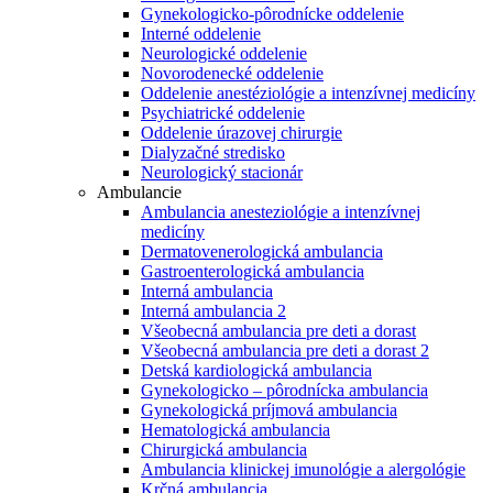
Gynekologicko-pôrodnícke oddelenie
Interné oddelenie
Neurologické oddelenie
Novorodenecké oddelenie
Oddelenie anestéziológie a intenzívnej medicíny
Psychiatrické oddelenie
Oddelenie úrazovej chirurgie
Dialyzačné stredisko
Neurologický stacionár
Ambulancie
Ambulancia anesteziológie a intenzívnej
medicíny
Dermatovenerologická ambulancia
Gastroenterologická ambulancia
Interná ambulancia
Interná ambulancia 2
Všeobecná ambulancia pre deti a dorast
Všeobecná ambulancia pre deti a dorast 2
Detská kardiologická ambulancia
Gynekologicko – pôrodnícka ambulancia
Gynekologická príjmová ambulancia
Hematologická ambulancia
Chirurgická ambulancia
Ambulancia klinickej imunológie a alergológie
Krčná ambulancia