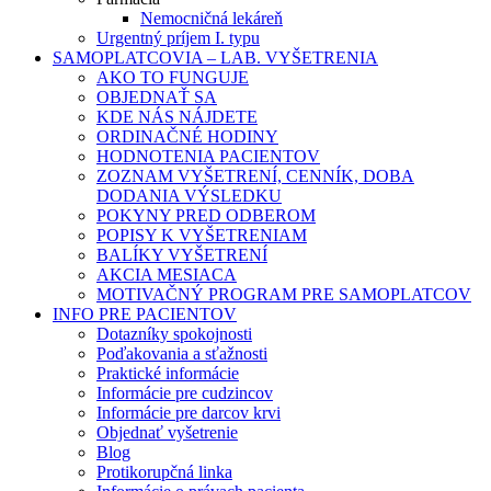
Nemocničná lekáreň
Urgentný príjem I. typu
SAMOPLATCOVIA – LAB. VYŠETRENIA
AKO TO FUNGUJE
OBJEDNAŤ SA
KDE NÁS NÁJDETE
ORDINAČNÉ HODINY
HODNOTENIA PACIENTOV
ZOZNAM VYŠETRENÍ, CENNÍK, DOBA
DODANIA VÝSLEDKU
POKYNY PRED ODBEROM
POPISY K VYŠETRENIAM
BALÍKY VYŠETRENÍ
AKCIA MESIACA
MOTIVAČNÝ PROGRAM PRE SAMOPLATCOV
INFO PRE PACIENTOV
Dotazníky spokojnosti
Poďakovania a sťažnosti
Praktické informácie
Informácie pre cudzincov
Informácie pre darcov krvi
Objednať vyšetrenie
Blog
Protikorupčná linka