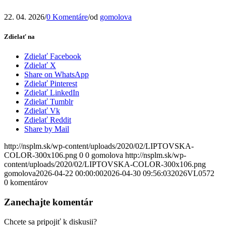
22. 04. 2026
/
0 Komentáre
/
od
gomolova
Zdielať na
Zdielať Facebook
Zdielať X
Share on WhatsApp
Zdielať Pinterest
Zdielať LinkedIn
Zdielať Tumblr
Zdielať Vk
Zdielať Reddit
Share by Mail
http://nsplm.sk/wp-content/uploads/2020/02/LIPTOVSKA-
COLOR-300x106.png
0
0
gomolova
http://nsplm.sk/wp-
content/uploads/2020/02/LIPTOVSKA-COLOR-300x106.png
gomolova
2026-04-22 00:00:00
2026-04-30 09:56:03
2026VL0572
0
komentárov
Zanechajte komentár
Chcete sa pripojiť k diskusii?