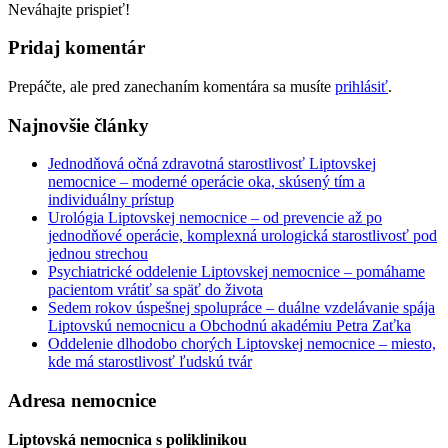
Neváhajte prispieť!
Pridaj komentár
Prepáčte, ale pred zanechaním komentára sa musíte
prihlásiť
.
Najnovšie články
Jednodňová očná zdravotná starostlivosť Liptovskej
nemocnice – moderné operácie oka, skúsený tím a
individuálny prístup
Urológia Liptovskej nemocnice – od prevencie až po
jednodňové operácie, komplexná urologická starostlivosť pod
jednou strechou
Psychiatrické oddelenie Liptovskej nemocnice – pomáhame
pacientom vrátiť sa späť do života
Sedem rokov úspešnej spolupráce – duálne vzdelávanie spája
Liptovskú nemocnicu a Obchodnú akadémiu Petra Zaťka
Oddelenie dlhodobo chorých Liptovskej nemocnice – miesto,
kde má starostlivosť ľudskú tvár
Adresa nemocnice
Liptovská nemocnica s poliklinikou