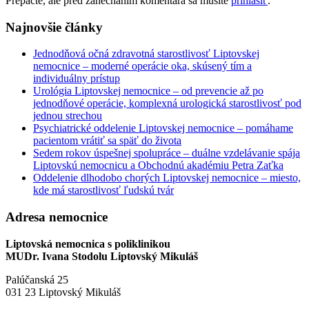
Prepáčte, ale pred zanechaním komentára sa musíte
prihlásiť
.
Najnovšie články
Jednodňová očná zdravotná starostlivosť Liptovskej
nemocnice – moderné operácie oka, skúsený tím a
individuálny prístup
Urológia Liptovskej nemocnice – od prevencie až po
jednodňové operácie, komplexná urologická starostlivosť pod
jednou strechou
Psychiatrické oddelenie Liptovskej nemocnice – pomáhame
pacientom vrátiť sa späť do života
Sedem rokov úspešnej spolupráce – duálne vzdelávanie spája
Liptovskú nemocnicu a Obchodnú akadémiu Petra Zaťka
Oddelenie dlhodobo chorých Liptovskej nemocnice – miesto,
kde má starostlivosť ľudskú tvár
Adresa nemocnice
Liptovská nemocnica s poliklinikou
MUDr. Ivana Stodolu Liptovský Mikuláš
Palúčanská 25
031 23 Liptovský Mikuláš