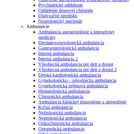
Psychiatrické oddelenie
Oddelenie úrazovej chirurgie
Dialyzačné stredisko
Neurologický stacionár
Ambulancie
Ambulancia anesteziológie a intenzívnej
medicíny
Dermatovenerologická ambulancia
Gastroenterologická ambulancia
Interná ambulancia
Interná ambulancia 2
Všeobecná ambulancia pre deti a dorast
Všeobecná ambulancia pre deti a dorast 2
Detská kardiologická ambulancia
Gynekologicko – pôrodnícka ambulancia
Gynekologická príjmová ambulancia
Hematologická ambulancia
Chirurgická ambulancia
Ambulancia klinickej imunológie a alergológie
Krčná ambulancia
Nefrologická ambulancia
Neurologická ambulancia
Onkochirurgická ambulancia
Ortopedická ambulancia