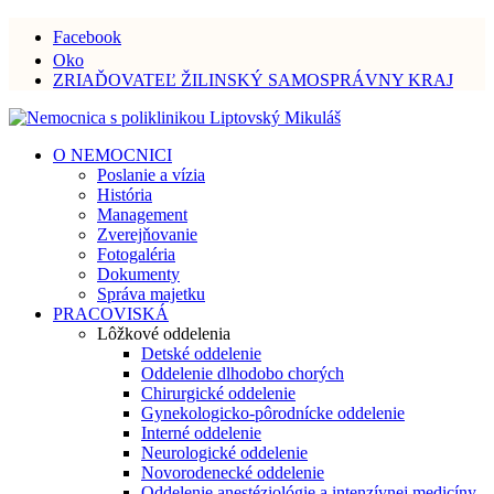
Facebook
Oko
ZRIAĎOVATEĽ ŽILINSKÝ SAMOSPRÁVNY KRAJ
O NEMOCNICI
Poslanie a vízia
História
Management
Zverejňovanie
Fotogaléria
Dokumenty
Správa majetku
PRACOVISKÁ
Lôžkové oddelenia
Detské oddelenie
Oddelenie dlhodobo chorých
Chirurgické oddelenie
Gynekologicko-pôrodnícke oddelenie
Interné oddelenie
Neurologické oddelenie
Novorodenecké oddelenie
Oddelenie anestéziológie a intenzívnej medicíny