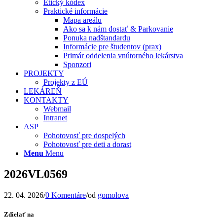
Etický kódex
Praktické informácie
Mapa areálu
Ako sa k nám dostať & Parkovanie
Ponuka nadštandardu
Informácie pre študentov (prax)
Primár oddelenia vnútorného lekárstva
Sponzori
PROJEKTY
Projekty z EÚ
LEKÁREŇ
KONTAKTY
Webmail
Intranet
ASP
Pohotovosť pre dospelých
Pohotovosť pre deti a dorast
Menu
Menu
2026VL0569
22. 04. 2026
/
0 Komentáre
/
od
gomolova
Zdielať na