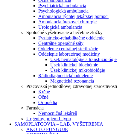
Očná ambulancia
Psychiatrická ambulancia
Psychologická ambulancia
Ambulancia rýchlej lekárskej pomoci
Ambulancia úrazovej chirurgie
Urologická ambulancia
Spoločné vyšetrovacie a liečebne zložky
Fyziatricko-rehabilitačné oddelenie
Centrálne operačné sály
Oddelenie centrálnej sterilizácie
Oddelenie laboratórnej medicíny
Úsek hematológie a transfuziológie
Úsek klinickej biochémie
Úsek klinickej mikrobiológie
Rádiodiagnostické oddelenie
Magnetická rezonancia
Pracoviská jednodňovej zdravotnej starostlivosti
Krčné
Očné
Ortopédia
Farmácia
Nemocničná lekáreň
Urgentný príjem I. typu
SAMOPLATCOVIA – LAB. VYŠETRENIA
AKO TO FUNGUJE