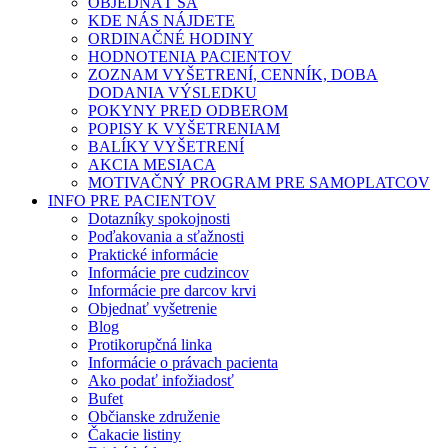
OBJEDNAŤ SA
KDE NÁS NÁJDETE
ORDINAČNÉ HODINY
HODNOTENIA PACIENTOV
ZOZNAM VYŠETRENÍ, CENNÍK, DOBA
DODANIA VÝSLEDKU
POKYNY PRED ODBEROM
POPISY K VYŠETRENIAM
BALÍKY VYŠETRENÍ
AKCIA MESIACA
MOTIVAČNÝ PROGRAM PRE SAMOPLATCOV
INFO PRE PACIENTOV
Dotazníky spokojnosti
Poďakovania a sťažnosti
Praktické informácie
Informácie pre cudzincov
Informácie pre darcov krvi
Objednať vyšetrenie
Blog
Protikorupčná linka
Informácie o právach pacienta
Ako podať infožiadosť
Bufet
Občianske združenie
Čakacie listiny