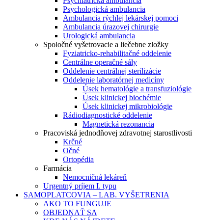
Psychiatrická ambulancia
Psychologická ambulancia
Ambulancia rýchlej lekárskej pomoci
Ambulancia úrazovej chirurgie
Urologická ambulancia
Spoločné vyšetrovacie a liečebne zložky
Fyziatricko-rehabilitačné oddelenie
Centrálne operačné sály
Oddelenie centrálnej sterilizácie
Oddelenie laboratórnej medicíny
Úsek hematológie a transfuziológie
Úsek klinickej biochémie
Úsek klinickej mikrobiológie
Rádiodiagnostické oddelenie
Magnetická rezonancia
Pracoviská jednodňovej zdravotnej starostlivosti
Krčné
Očné
Ortopédia
Farmácia
Nemocničná lekáreň
Urgentný príjem I. typu
SAMOPLATCOVIA – LAB. VYŠETRENIA
AKO TO FUNGUJE
OBJEDNAŤ SA