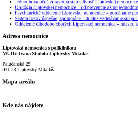
Jednodňová očná zdravotná starostlivosť Liptovskej nemocnice 
Urológia Liptovskej nemocnice – od prevencie až po jednodňov
Psychiatrické oddelenie Liptovskej nemocnice – pomáhame paci
Sedem rokov úspešnej spolupráce – duálne vzdelávanie spája
Oddelenie dlhodobo chorých Liptovskej nemocnice – miesto, kd
Adresa nemocnice
Liptovská nemocnica s poliklinikou
MUDr. Ivana Stodolu Liptovský Mikuláš
Palúčanská 25
031 23 Liptovský Mikuláš
Mapa areálu
Kde nás nájdete