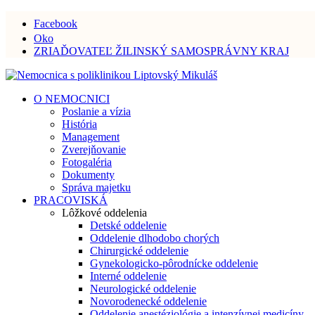
Facebook
Oko
ZRIAĎOVATEĽ ŽILINSKÝ SAMOSPRÁVNY KRAJ
O NEMOCNICI
Poslanie a vízia
História
Management
Zverejňovanie
Fotogaléria
Dokumenty
Správa majetku
PRACOVISKÁ
Lôžkové oddelenia
Detské oddelenie
Oddelenie dlhodobo chorých
Chirurgické oddelenie
Gynekologicko-pôrodnícke oddelenie
Interné oddelenie
Neurologické oddelenie
Novorodenecké oddelenie
Oddelenie anestéziológie a intenzívnej medicíny