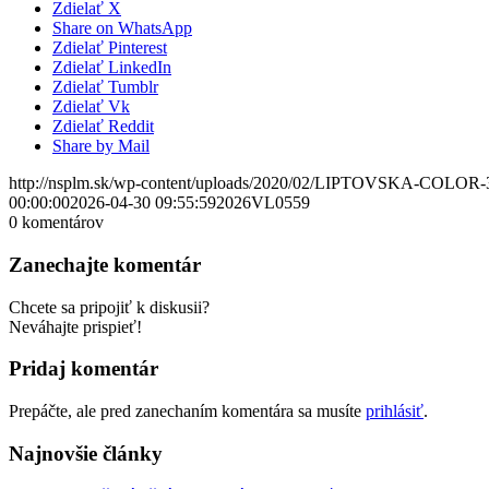
Zdielať X
Share on WhatsApp
Zdielať Pinterest
Zdielať LinkedIn
Zdielať Tumblr
Zdielať Vk
Zdielať Reddit
Share by Mail
http://nsplm.sk/wp-content/uploads/2020/02/LIPTOVSKA-COLOR-
00:00:00
2026-04-30 09:55:59
2026VL0559
0
komentárov
Zanechajte komentár
Chcete sa pripojiť k diskusii?
Neváhajte prispieť!
Pridaj komentár
Prepáčte, ale pred zanechaním komentára sa musíte
prihlásiť
.
Najnovšie články