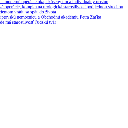
– moderné operácie oka, skúsený tím a individuálny prístup
é operácie, komplexná urologická starostlivosť pod jednou strechou
entom vrátiť sa späť do života
 Liptovskú nemocnicu a Obchodnú akadémiu Petra Zaťka
e má starostlivosť ľudskú tvár