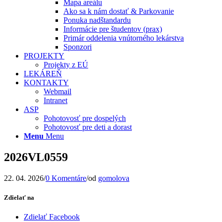
Mapa areálu
Ako sa k nám dostať & Parkovanie
Ponuka nadštandardu
Informácie pre študentov (prax)
Primár oddelenia vnútorného lekárstva
Sponzori
PROJEKTY
Projekty z EÚ
LEKÁREŇ
KONTAKTY
Webmail
Intranet
ASP
Pohotovosť pre dospelých
Pohotovosť pre deti a dorast
Menu
Menu
2026VL0559
22. 04. 2026
/
0 Komentáre
/
od
gomolova
Zdielať na
Zdielať Facebook