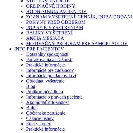
KDE NÁS NÁJDETE
ORDINAČNÉ HODINY
HODNOTENIA PACIENTOV
ZOZNAM VYŠETRENÍ, CENNÍK, DOBA DODAN
POKYNY PRED ODBEROM
POPISY K VYŠETRENIAM
BALÍKY VYŠETRENÍ
AKCIA MESIACA
MOTIVAČNÝ PROGRAM PRE SAMOPLATCOV
INFO PRE PACIENTOV
Dotazníky spokojnosti
Poďakovania a sťažnosti
Praktické informácie
Informácie pre cudzincov
Informácie pre darcov krvi
Objednať vyšetrenie
Blog
Protikorupčná linka
Informácie o právach pacienta
Ako podať infožiadosť
Bufet
Občianske združenie
Čakacie listiny
Etický kódex
Praktické informácie