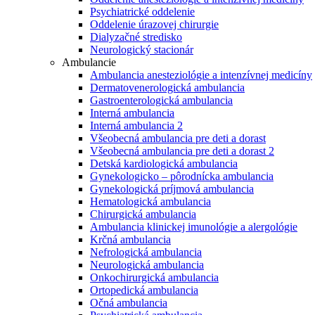
Psychiatrické oddelenie
Oddelenie úrazovej chirurgie
Dialyzačné stredisko
Neurologický stacionár
Ambulancie
Ambulancia anesteziológie a intenzívnej medicíny
Dermatovenerologická ambulancia
Gastroenterologická ambulancia
Interná ambulancia
Interná ambulancia 2
Všeobecná ambulancia pre deti a dorast
Všeobecná ambulancia pre deti a dorast 2
Detská kardiologická ambulancia
Gynekologicko – pôrodnícka ambulancia
Gynekologická príjmová ambulancia
Hematologická ambulancia
Chirurgická ambulancia
Ambulancia klinickej imunológie a alergológie
Krčná ambulancia
Nefrologická ambulancia
Neurologická ambulancia
Onkochirurgická ambulancia
Ortopedická ambulancia
Očná ambulancia