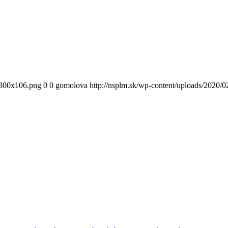
300x106.png
0
0
gomolova
http://nsplm.sk/wp-content/uploads/2