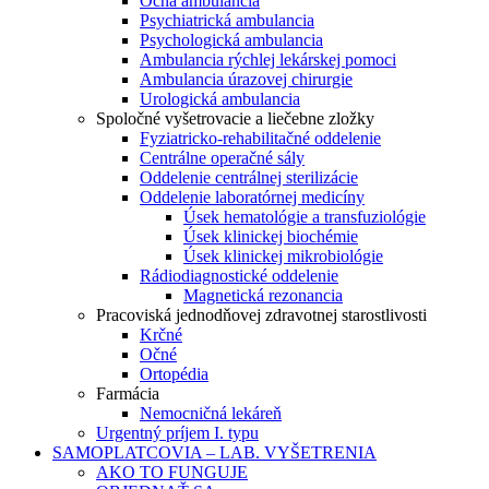
Očná ambulancia
Psychiatrická ambulancia
Psychologická ambulancia
Ambulancia rýchlej lekárskej pomoci
Ambulancia úrazovej chirurgie
Urologická ambulancia
Spoločné vyšetrovacie a liečebne zložky
Fyziatricko-rehabilitačné oddelenie
Centrálne operačné sály
Oddelenie centrálnej sterilizácie
Oddelenie laboratórnej medicíny
Úsek hematológie a transfuziológie
Úsek klinickej biochémie
Úsek klinickej mikrobiológie
Rádiodiagnostické oddelenie
Magnetická rezonancia
Pracoviská jednodňovej zdravotnej starostlivosti
Krčné
Očné
Ortopédia
Farmácia
Nemocničná lekáreň
Urgentný príjem I. typu
SAMOPLATCOVIA – LAB. VYŠETRENIA
AKO TO FUNGUJE