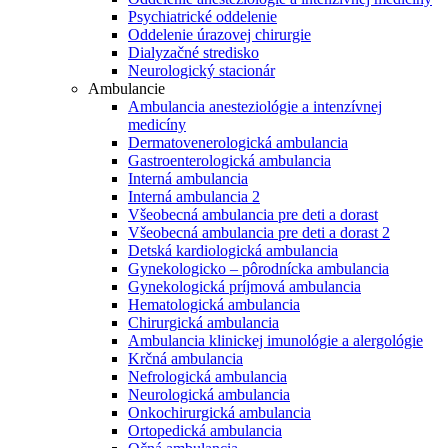
Psychiatrické oddelenie
Oddelenie úrazovej chirurgie
Dialyzačné stredisko
Neurologický stacionár
Ambulancie
Ambulancia anesteziológie a intenzívnej
medicíny
Dermatovenerologická ambulancia
Gastroenterologická ambulancia
Interná ambulancia
Interná ambulancia 2
Všeobecná ambulancia pre deti a dorast
Všeobecná ambulancia pre deti a dorast 2
Detská kardiologická ambulancia
Gynekologicko – pôrodnícka ambulancia
Gynekologická príjmová ambulancia
Hematologická ambulancia
Chirurgická ambulancia
Ambulancia klinickej imunológie a alergológie
Krčná ambulancia
Nefrologická ambulancia
Neurologická ambulancia
Onkochirurgická ambulancia
Ortopedická ambulancia