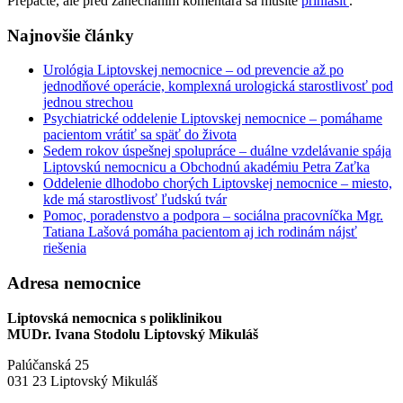
Prepáčte, ale pred zanechaním komentára sa musíte
prihlásiť
.
Najnovšie články
Urológia Liptovskej nemocnice – od prevencie až po
jednodňové operácie, komplexná urologická starostlivosť pod
jednou strechou
Psychiatrické oddelenie Liptovskej nemocnice – pomáhame
pacientom vrátiť sa späť do života
Sedem rokov úspešnej spolupráce – duálne vzdelávanie spája
Liptovskú nemocnicu a Obchodnú akadémiu Petra Zaťka
Oddelenie dlhodobo chorých Liptovskej nemocnice – miesto,
kde má starostlivosť ľudskú tvár
Pomoc, poradenstvo a podpora – sociálna pracovníčka Mgr.
Tatiana Lašová pomáha pacientom aj ich rodinám nájsť
riešenia
Adresa nemocnice
Liptovská nemocnica s poliklinikou
MUDr. Ivana Stodolu Liptovský Mikuláš
Palúčanská 25
031 23 Liptovský Mikuláš