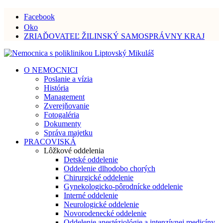
Facebook
Oko
ZRIAĎOVATEĽ ŽILINSKÝ SAMOSPRÁVNY KRAJ
O NEMOCNICI
Poslanie a vízia
História
Management
Zverejňovanie
Fotogaléria
Dokumenty
Správa majetku
PRACOVISKÁ
Lôžkové oddelenia
Detské oddelenie
Oddelenie dlhodobo chorých
Chirurgické oddelenie
Gynekologicko-pôrodnícke oddelenie
Interné oddelenie
Neurologické oddelenie
Novorodenecké oddelenie
Oddelenie anestéziológie a intenzívnej medicíny