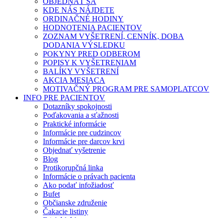
OBJEDNAŤ SA
KDE NÁS NÁJDETE
ORDINAČNÉ HODINY
HODNOTENIA PACIENTOV
ZOZNAM VYŠETRENÍ, CENNÍK, DOBA
DODANIA VÝSLEDKU
POKYNY PRED ODBEROM
POPISY K VYŠETRENIAM
BALÍKY VYŠETRENÍ
AKCIA MESIACA
MOTIVAČNÝ PROGRAM PRE SAMOPLATCOV
INFO PRE PACIENTOV
Dotazníky spokojnosti
Poďakovania a sťažnosti
Praktické informácie
Informácie pre cudzincov
Informácie pre darcov krvi
Objednať vyšetrenie
Blog
Protikorupčná linka
Informácie o právach pacienta
Ako podať infožiadosť
Bufet
Občianske združenie
Čakacie listiny