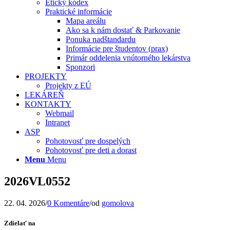
Etický kódex
Praktické informácie
Mapa areálu
Ako sa k nám dostať & Parkovanie
Ponuka nadštandardu
Informácie pre študentov (prax)
Primár oddelenia vnútorného lekárstva
Sponzori
PROJEKTY
Projekty z EÚ
LEKÁREŇ
KONTAKTY
Webmail
Intranet
ASP
Pohotovosť pre dospelých
Pohotovosť pre deti a dorast
Menu
Menu
2026VL0552
22. 04. 2026
/
0 Komentáre
/
od
gomolova
Zdielať na