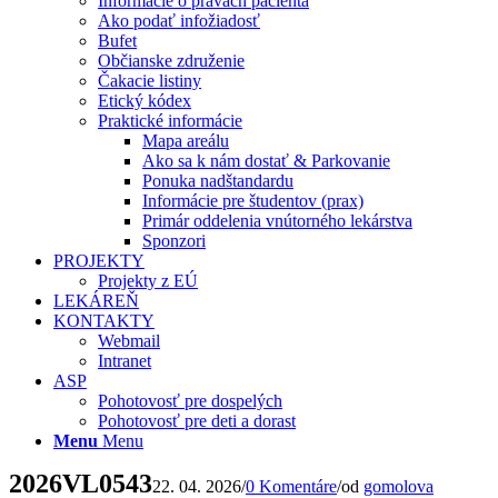
Informácie o právach pacienta
Ako podať infožiadosť
Bufet
Občianske združenie
Čakacie listiny
Etický kódex
Praktické informácie
Mapa areálu
Ako sa k nám dostať & Parkovanie
Ponuka nadštandardu
Informácie pre študentov (prax)
Primár oddelenia vnútorného lekárstva
Sponzori
PROJEKTY
Projekty z EÚ
LEKÁREŇ
KONTAKTY
Webmail
Intranet
ASP
Pohotovosť pre dospelých
Pohotovosť pre deti a dorast
Menu
Menu
2026VL0543
22. 04. 2026
/
0 Komentáre
/
od
gomolova