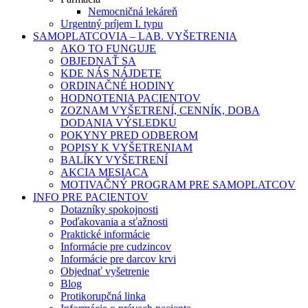
Nemocničná lekáreň
Urgentný príjem I. typu
SAMOPLATCOVIA – LAB. VYŠETRENIA
AKO TO FUNGUJE
OBJEDNAŤ SA
KDE NÁS NÁJDETE
ORDINAČNÉ HODINY
HODNOTENIA PACIENTOV
ZOZNAM VYŠETRENÍ, CENNÍK, DOBA
DODANIA VÝSLEDKU
POKYNY PRED ODBEROM
POPISY K VYŠETRENIAM
BALÍKY VYŠETRENÍ
AKCIA MESIACA
MOTIVAČNÝ PROGRAM PRE SAMOPLATCOV
INFO PRE PACIENTOV
Dotazníky spokojnosti
Poďakovania a sťažnosti
Praktické informácie
Informácie pre cudzincov
Informácie pre darcov krvi
Objednať vyšetrenie
Blog
Protikorupčná linka