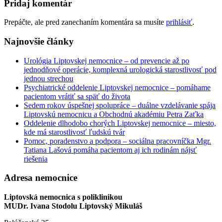
Pridaj komentár
Prepáčte, ale pred zanechaním komentára sa musíte
prihlásiť
.
Najnovšie články
Urológia Liptovskej nemocnice – od prevencie až po
jednodňové operácie, komplexná urologická starostlivosť pod
jednou strechou
Psychiatrické oddelenie Liptovskej nemocnice – pomáhame
pacientom vrátiť sa späť do života
Sedem rokov úspešnej spolupráce – duálne vzdelávanie spája
Liptovskú nemocnicu a Obchodnú akadémiu Petra Zaťka
Oddelenie dlhodobo chorých Liptovskej nemocnice – miesto,
kde má starostlivosť ľudskú tvár
Pomoc, poradenstvo a podpora – sociálna pracovníčka Mgr.
Tatiana Lašová pomáha pacientom aj ich rodinám nájsť
riešenia
Adresa nemocnice
Liptovská nemocnica s poliklinikou
MUDr. Ivana Stodolu Liptovský Mikuláš