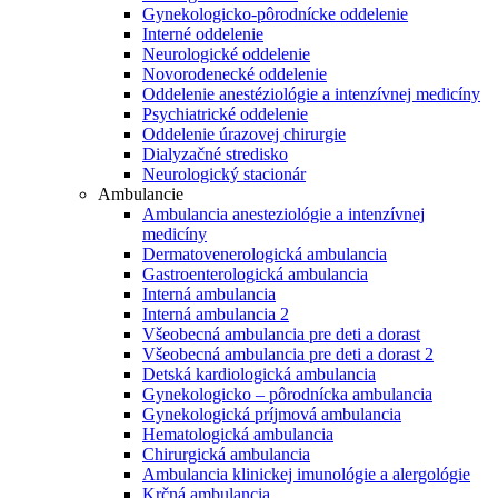
Gynekologicko-pôrodnícke oddelenie
Interné oddelenie
Neurologické oddelenie
Novorodenecké oddelenie
Oddelenie anestéziológie a intenzívnej medicíny
Psychiatrické oddelenie
Oddelenie úrazovej chirurgie
Dialyzačné stredisko
Neurologický stacionár
Ambulancie
Ambulancia anesteziológie a intenzívnej
medicíny
Dermatovenerologická ambulancia
Gastroenterologická ambulancia
Interná ambulancia
Interná ambulancia 2
Všeobecná ambulancia pre deti a dorast
Všeobecná ambulancia pre deti a dorast 2
Detská kardiologická ambulancia
Gynekologicko – pôrodnícka ambulancia
Gynekologická príjmová ambulancia
Hematologická ambulancia
Chirurgická ambulancia
Ambulancia klinickej imunológie a alergológie
Krčná ambulancia