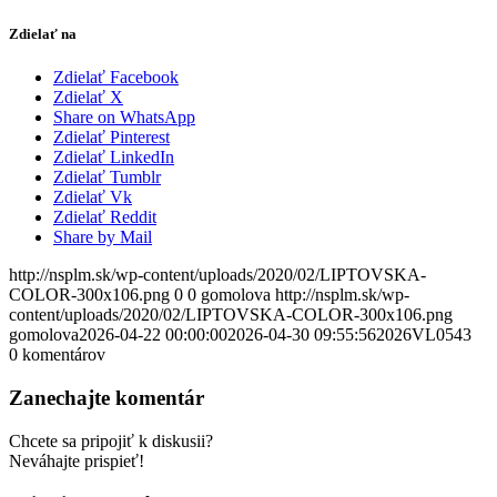
Zdielať na
Zdielať Facebook
Zdielať X
Share on WhatsApp
Zdielať Pinterest
Zdielať LinkedIn
Zdielať Tumblr
Zdielať Vk
Zdielať Reddit
Share by Mail
http://nsplm.sk/wp-content/uploads/2020/02/LIPTOVSKA-
COLOR-300x106.png
0
0
gomolova
http://nsplm.sk/wp-
content/uploads/2020/02/LIPTOVSKA-COLOR-300x106.png
gomolova
2026-04-22 00:00:00
2026-04-30 09:55:56
2026VL0543
0
komentárov
Zanechajte komentár
Chcete sa pripojiť k diskusii?
Neváhajte prispieť!