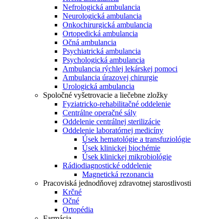
Nefrologická ambulancia
Neurologická ambulancia
Onkochirurgická ambulancia
Ortopedická ambulancia
Očná ambulancia
Psychiatrická ambulancia
Psychologická ambulancia
Ambulancia rýchlej lekárskej pomoci
Ambulancia úrazovej chirurgie
Urologická ambulancia
Spoločné vyšetrovacie a liečebne zložky
Fyziatricko-rehabilitačné oddelenie
Centrálne operačné sály
Oddelenie centrálnej sterilizácie
Oddelenie laboratórnej medicíny
Úsek hematológie a transfuziológie
Úsek klinickej biochémie
Úsek klinickej mikrobiológie
Rádiodiagnostické oddelenie
Magnetická rezonancia
Pracoviská jednodňovej zdravotnej starostlivosti
Krčné
Očné
Ortopédia
Farmácia