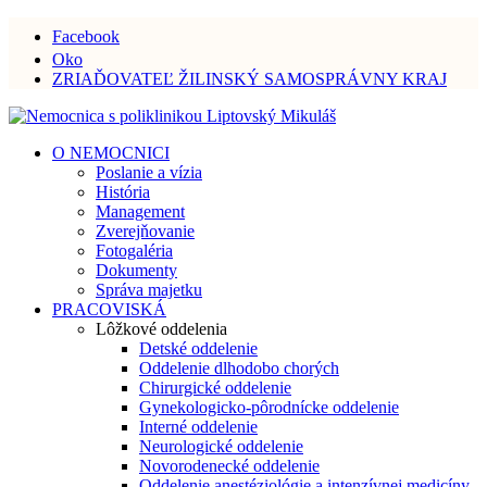
Facebook
Oko
ZRIAĎOVATEĽ ŽILINSKÝ SAMOSPRÁVNY KRAJ
O NEMOCNICI
Poslanie a vízia
História
Management
Zverejňovanie
Fotogaléria
Dokumenty
Správa majetku
PRACOVISKÁ
Lôžkové oddelenia
Detské oddelenie
Oddelenie dlhodobo chorých
Chirurgické oddelenie
Gynekologicko-pôrodnícke oddelenie
Interné oddelenie
Neurologické oddelenie
Novorodenecké oddelenie
Oddelenie anestéziológie a intenzívnej medicíny