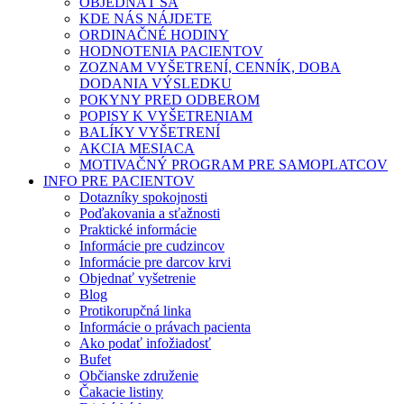
OBJEDNAŤ SA
KDE NÁS NÁJDETE
ORDINAČNÉ HODINY
HODNOTENIA PACIENTOV
ZOZNAM VYŠETRENÍ, CENNÍK, DOBA
DODANIA VÝSLEDKU
POKYNY PRED ODBEROM
POPISY K VYŠETRENIAM
BALÍKY VYŠETRENÍ
AKCIA MESIACA
MOTIVAČNÝ PROGRAM PRE SAMOPLATCOV
INFO PRE PACIENTOV
Dotazníky spokojnosti
Poďakovania a sťažnosti
Praktické informácie
Informácie pre cudzincov
Informácie pre darcov krvi
Objednať vyšetrenie
Blog
Protikorupčná linka
Informácie o právach pacienta
Ako podať infožiadosť
Bufet
Občianske združenie
Čakacie listiny