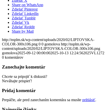
Zdielať X
Share on WhatsApp
Zdielať Pinterest
Zdielať LinkedIn
Zdielať Tumblr
Zdielať Vk
Zdielať Reddit
Share by Mail
http://nsplm.sk/wp-content/uploads/2020/02/LIPTOVSKA-
COLOR-300x106.png
0
0
gomolova
http://nsplm.sk/wp-
content/uploads/2020/02/LIPTOVSKA-COLOR-300x106.png
gomolova
2025-09-12 00:00:00
2025-10-13 12:24:56
2025VL1272
0
komentárov
Zanechajte komentár
Chcete sa pripojiť k diskusii?
Neváhajte prispieť!
Pridaj komentár
Prepáčte, ale pred zanechaním komentára sa musíte
prihlásiť
.
Najnovšie články