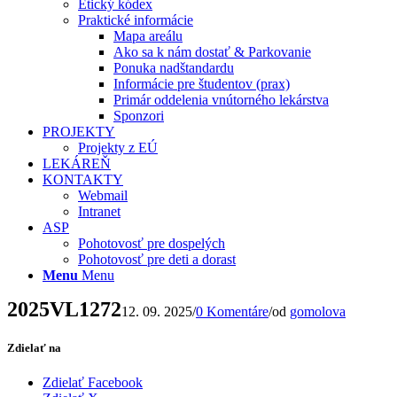
Etický kódex
Praktické informácie
Mapa areálu
Ako sa k nám dostať & Parkovanie
Ponuka nadštandardu
Informácie pre študentov (prax)
Primár oddelenia vnútorného lekárstva
Sponzori
PROJEKTY
Projekty z EÚ
LEKÁREŇ
KONTAKTY
Webmail
Intranet
ASP
Pohotovosť pre dospelých
Pohotovosť pre deti a dorast
Menu
Menu
2025VL1272
12. 09. 2025
/
0 Komentáre
/
od
gomolova
Zdielať na
Zdielať Facebook