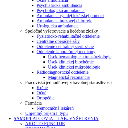
Očná ambulancia
Psychiatrická ambulancia
Psychologická ambulancia
Ambulancia rýchlej lekárskej pomoci
Ambulancia úrazovej chirurgie
Urologická ambulancia
Spoločné vyšetrovacie a liečebne zložky
Fyziatricko-rehabilitačné oddelenie
Centrálne operačné sály
Oddelenie centrálnej sterilizácie
Oddelenie laboratórnej medicíny
Úsek hematológie a transfuziológie
Úsek klinickej biochémie
Úsek klinickej mikrobiológie
Rádiodiagnostické oddelenie
Magnetická rezonancia
Pracoviská jednodňovej zdravotnej starostlivosti
Krčné
Očné
Ortopédia
Farmácia
Nemocničná lekáreň
Urgentný príjem I. typu
SAMOPLATCOVIA – LAB. VYŠETRENIA
AKO TO FUNGUJE