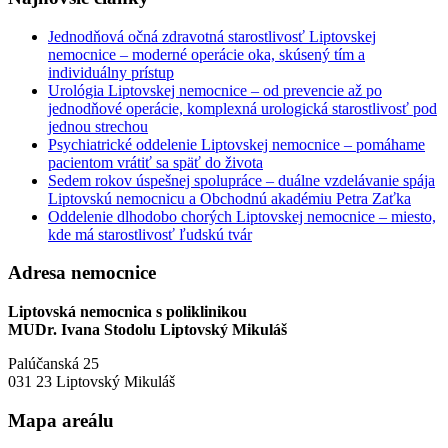
Jednodňová očná zdravotná starostlivosť Liptovskej
nemocnice – moderné operácie oka, skúsený tím a
individuálny prístup
Urológia Liptovskej nemocnice – od prevencie až po
jednodňové operácie, komplexná urologická starostlivosť pod
jednou strechou
Psychiatrické oddelenie Liptovskej nemocnice – pomáhame
pacientom vrátiť sa späť do života
Sedem rokov úspešnej spolupráce – duálne vzdelávanie spája
Liptovskú nemocnicu a Obchodnú akadémiu Petra Zaťka
Oddelenie dlhodobo chorých Liptovskej nemocnice – miesto,
kde má starostlivosť ľudskú tvár
Adresa nemocnice
Liptovská nemocnica s poliklinikou
MUDr. Ivana Stodolu Liptovský Mikuláš
Palúčanská 25
031 23 Liptovský Mikuláš
Mapa areálu