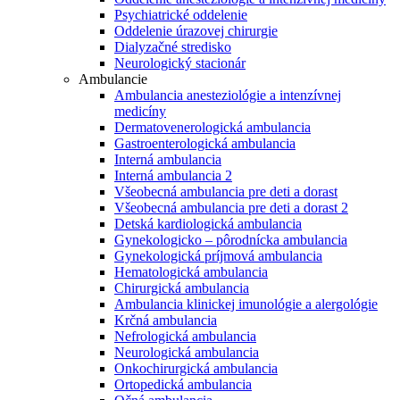
Psychiatrické oddelenie
Oddelenie úrazovej chirurgie
Dialyzačné stredisko
Neurologický stacionár
Ambulancie
Ambulancia anesteziológie a intenzívnej
medicíny
Dermatovenerologická ambulancia
Gastroenterologická ambulancia
Interná ambulancia
Interná ambulancia 2
Všeobecná ambulancia pre deti a dorast
Všeobecná ambulancia pre deti a dorast 2
Detská kardiologická ambulancia
Gynekologicko – pôrodnícka ambulancia
Gynekologická príjmová ambulancia
Hematologická ambulancia
Chirurgická ambulancia
Ambulancia klinickej imunológie a alergológie
Krčná ambulancia
Nefrologická ambulancia
Neurologická ambulancia
Onkochirurgická ambulancia
Ortopedická ambulancia