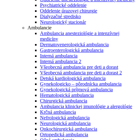
Psychiatrické oddelenie
Oddelenie úrazovej chirurgie
Dialyzačné stredisko
Neurologický stacionár
Ambulancie
Ambulancia anesteziológie a intenzívnej
medicíny
Dermatovenerologická ambulancia
Gastroenterologická ambulancia
Interná ambulancia
Interná ambulancia 2
Všeobecná ambulancia pre deti a dorast
Všeobecná ambulancia pre deti a dorast 2
Detská kardiologická ambulancia
Gynekologicko – pôrodnícka ambulancia
Gynekologická príjmová ambulancia
Hematologická ambulancia
Chirurgická ambulancia
Ambulancia klinickej imunológie a alergológie
Krčná ambulancia
Nefrologická ambulancia
Neurologická ambulancia
Onkochirurgická ambulancia
Ortopedická ambulancia