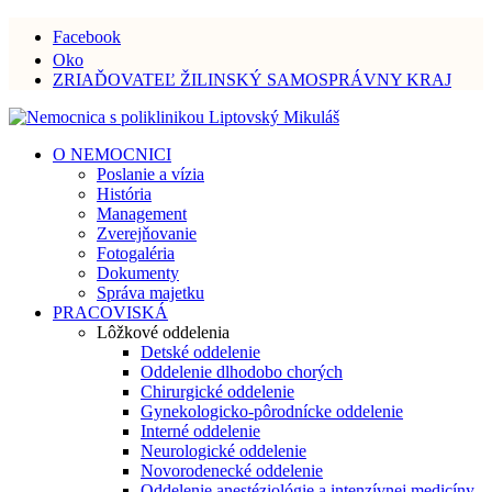
Facebook
Oko
ZRIAĎOVATEĽ ŽILINSKÝ SAMOSPRÁVNY KRAJ
O NEMOCNICI
Poslanie a vízia
História
Management
Zverejňovanie
Fotogaléria
Dokumenty
Správa majetku
PRACOVISKÁ
Lôžkové oddelenia
Detské oddelenie
Oddelenie dlhodobo chorých
Chirurgické oddelenie
Gynekologicko-pôrodnícke oddelenie
Interné oddelenie
Neurologické oddelenie
Novorodenecké oddelenie
Oddelenie anestéziológie a intenzívnej medicíny