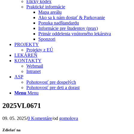
Etický kódex
Praktické informácie
Mapa areálu
Ako sa k nám dostať & Parkovanie
Ponuka nadštandardu
Informácie pre študentov (prax)
Primár oddelenia vnútorného lekárstva
Sponzori
PROJEKTY
Projekty z EÚ
LEKÁREŇ
KONTAKTY
Webmail
Intranet
ASP
Pohotovosť pre dospelých
Pohotovosť pre deti a dorast
Menu
Menu
2025VL0671
09. 05. 2025
/
0 Komentáre
/
od
gomolova
Zdielať na