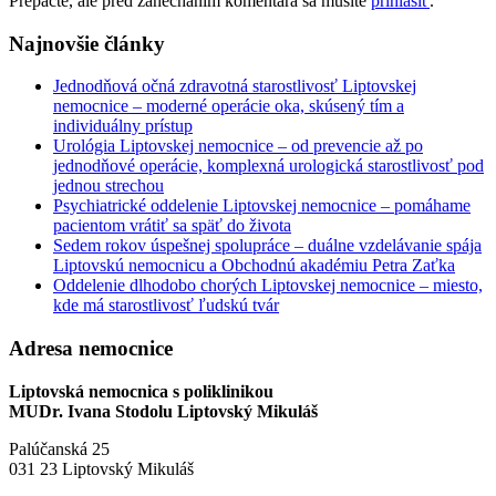
Prepáčte, ale pred zanechaním komentára sa musíte
prihlásiť
.
Najnovšie články
Jednodňová očná zdravotná starostlivosť Liptovskej
nemocnice – moderné operácie oka, skúsený tím a
individuálny prístup
Urológia Liptovskej nemocnice – od prevencie až po
jednodňové operácie, komplexná urologická starostlivosť pod
jednou strechou
Psychiatrické oddelenie Liptovskej nemocnice – pomáhame
pacientom vrátiť sa späť do života
Sedem rokov úspešnej spolupráce – duálne vzdelávanie spája
Liptovskú nemocnicu a Obchodnú akadémiu Petra Zaťka
Oddelenie dlhodobo chorých Liptovskej nemocnice – miesto,
kde má starostlivosť ľudskú tvár
Adresa nemocnice
Liptovská nemocnica s poliklinikou
MUDr. Ivana Stodolu Liptovský Mikuláš
Palúčanská 25
031 23 Liptovský Mikuláš