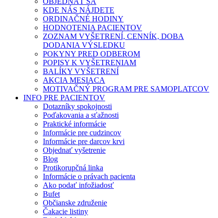
OBJEDNAŤ SA
KDE NÁS NÁJDETE
ORDINAČNÉ HODINY
HODNOTENIA PACIENTOV
ZOZNAM VYŠETRENÍ, CENNÍK, DOBA
DODANIA VÝSLEDKU
POKYNY PRED ODBEROM
POPISY K VYŠETRENIAM
BALÍKY VYŠETRENÍ
AKCIA MESIACA
MOTIVAČNÝ PROGRAM PRE SAMOPLATCOV
INFO PRE PACIENTOV
Dotazníky spokojnosti
Poďakovania a sťažnosti
Praktické informácie
Informácie pre cudzincov
Informácie pre darcov krvi
Objednať vyšetrenie
Blog
Protikorupčná linka
Informácie o právach pacienta
Ako podať infožiadosť
Bufet
Občianske združenie
Čakacie listiny