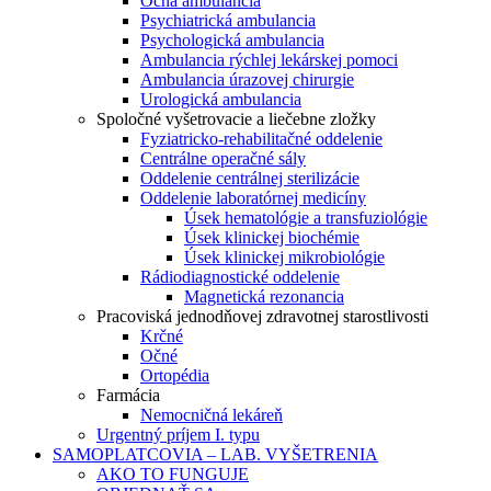
Očná ambulancia
Psychiatrická ambulancia
Psychologická ambulancia
Ambulancia rýchlej lekárskej pomoci
Ambulancia úrazovej chirurgie
Urologická ambulancia
Spoločné vyšetrovacie a liečebne zložky
Fyziatricko-rehabilitačné oddelenie
Centrálne operačné sály
Oddelenie centrálnej sterilizácie
Oddelenie laboratórnej medicíny
Úsek hematológie a transfuziológie
Úsek klinickej biochémie
Úsek klinickej mikrobiológie
Rádiodiagnostické oddelenie
Magnetická rezonancia
Pracoviská jednodňovej zdravotnej starostlivosti
Krčné
Očné
Ortopédia
Farmácia
Nemocničná lekáreň
Urgentný príjem I. typu
SAMOPLATCOVIA – LAB. VYŠETRENIA
AKO TO FUNGUJE