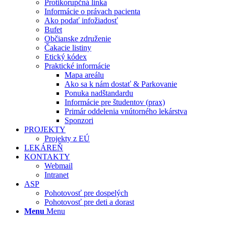
Protikorupčná linka
Informácie o právach pacienta
Ako podať infožiadosť
Bufet
Občianske združenie
Čakacie listiny
Etický kódex
Praktické informácie
Mapa areálu
Ako sa k nám dostať & Parkovanie
Ponuka nadštandardu
Informácie pre študentov (prax)
Primár oddelenia vnútorného lekárstva
Sponzori
PROJEKTY
Projekty z EÚ
LEKÁREŇ
KONTAKTY
Webmail
Intranet
ASP
Pohotovosť pre dospelých
Pohotovosť pre deti a dorast
Menu
Menu