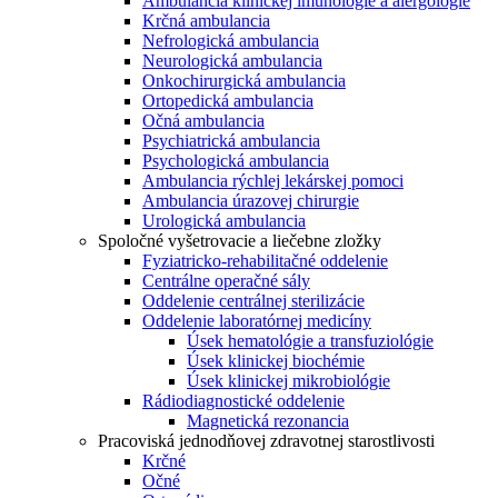
Ambulancia klinickej imunológie a alergológie
Krčná ambulancia
Nefrologická ambulancia
Neurologická ambulancia
Onkochirurgická ambulancia
Ortopedická ambulancia
Očná ambulancia
Psychiatrická ambulancia
Psychologická ambulancia
Ambulancia rýchlej lekárskej pomoci
Ambulancia úrazovej chirurgie
Urologická ambulancia
Spoločné vyšetrovacie a liečebne zložky
Fyziatricko-rehabilitačné oddelenie
Centrálne operačné sály
Oddelenie centrálnej sterilizácie
Oddelenie laboratórnej medicíny
Úsek hematológie a transfuziológie
Úsek klinickej biochémie
Úsek klinickej mikrobiológie
Rádiodiagnostické oddelenie
Magnetická rezonancia
Pracoviská jednodňovej zdravotnej starostlivosti
Krčné
Očné