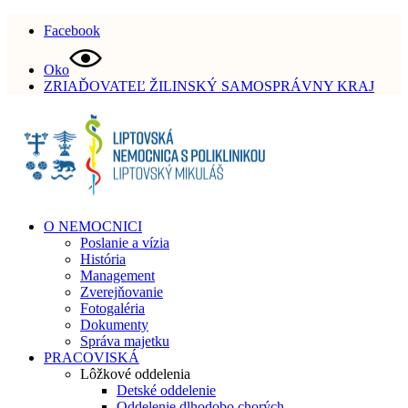
Facebook
Oko
ZRIAĎOVATEĽ ŽILINSKÝ SAMOSPRÁVNY KRAJ
O NEMOCNICI
Poslanie a vízia
História
Management
Zverejňovanie
Fotogaléria
Dokumenty
Správa majetku
PRACOVISKÁ
Lôžkové oddelenia
Detské oddelenie
Oddelenie dlhodobo chorých