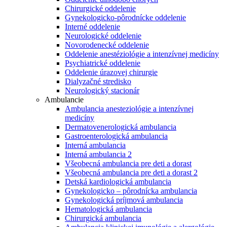
Chirurgické oddelenie
Gynekologicko-pôrodnícke oddelenie
Interné oddelenie
Neurologické oddelenie
Novorodenecké oddelenie
Oddelenie anestéziológie a intenzívnej medicíny
Psychiatrické oddelenie
Oddelenie úrazovej chirurgie
Dialyzačné stredisko
Neurologický stacionár
Ambulancie
Ambulancia anesteziológie a intenzívnej
medicíny
Dermatovenerologická ambulancia
Gastroenterologická ambulancia
Interná ambulancia
Interná ambulancia 2
Všeobecná ambulancia pre deti a dorast
Všeobecná ambulancia pre deti a dorast 2
Detská kardiologická ambulancia
Gynekologicko – pôrodnícka ambulancia
Gynekologická príjmová ambulancia
Hematologická ambulancia
Chirurgická ambulancia