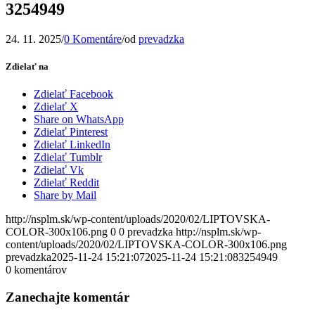
3254949
24. 11. 2025
/
0 Komentáre
/
od
prevadzka
Zdielať na
Zdielať Facebook
Zdielať X
Share on WhatsApp
Zdielať Pinterest
Zdielať LinkedIn
Zdielať Tumblr
Zdielať Vk
Zdielať Reddit
Share by Mail
http://nsplm.sk/wp-content/uploads/2020/02/LIPTOVSKA-
COLOR-300x106.png
0
0
prevadzka
http://nsplm.sk/wp-
content/uploads/2020/02/LIPTOVSKA-COLOR-300x106.png
prevadzka
2025-11-24 15:21:07
2025-11-24 15:21:08
3254949
0
komentárov
Zanechajte komentár