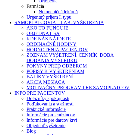
Ortopédia
Farmácia
Nemocničná lekáreň
Urgentný príjem I. typu
SAMOPLATCOVIA – LAB. VYŠETRENIA
AKO TO FUNGUJE
OBJEDNAŤ SA
KDE NÁS NÁJDETE
ORDINAČNÉ HODINY
HODNOTENIA PACIENTOV
ZOZNAM VYŠETRENÍ, CENNÍK, DOBA
DODANIA VÝSLEDKU
POKYNY PRED ODBEROM
POPISY K VYŠETRENIAM
BALÍKY VYŠETRENÍ
AKCIA MESIACA
MOTIVAČNÝ PROGRAM PRE SAMOPLATCOV
INFO PRE PACIENTOV
Dotazníky spokojnosti
Poďakovania a sťažnosti
Praktické informácie
Informácie pre cudzincov
Informácie pre darcov krvi
Objednať vyšetrenie
Blog