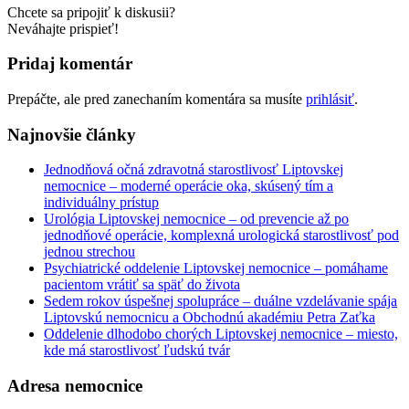
Chcete sa pripojiť k diskusii?
Neváhajte prispieť!
Pridaj komentár
Prepáčte, ale pred zanechaním komentára sa musíte
prihlásiť
.
Najnovšie články
Jednodňová očná zdravotná starostlivosť Liptovskej
nemocnice – moderné operácie oka, skúsený tím a
individuálny prístup
Urológia Liptovskej nemocnice – od prevencie až po
jednodňové operácie, komplexná urologická starostlivosť pod
jednou strechou
Psychiatrické oddelenie Liptovskej nemocnice – pomáhame
pacientom vrátiť sa späť do života
Sedem rokov úspešnej spolupráce – duálne vzdelávanie spája
Liptovskú nemocnicu a Obchodnú akadémiu Petra Zaťka
Oddelenie dlhodobo chorých Liptovskej nemocnice – miesto,
kde má starostlivosť ľudskú tvár
Adresa nemocnice