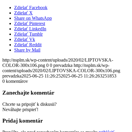
Zdielať Facebook
Zdielať X
Share on WhatsApp
Zdielať Pinterest
Zdielať LinkedIn
Zdielať Tumblr
Zdielať Vk
Zdielať Reddit
Share by Mail
http://nsplm.sk/wp-content/uploads/2020/02/LIPTOVSKA-
COLOR-300x106.png
0
0
prevadzka
http://nsplm.sk/wp-
content/uploads/2020/02/LIPTOVSKA-COLOR-300x106.png
prevadzka
2025-06-25 11:26:25
2025-06-25 11:26:26
3251853
0
komentárov
Zanechajte komentár
Chcete sa pripojiť k diskusii?
Neváhajte prispieť!
Pridaj komentár