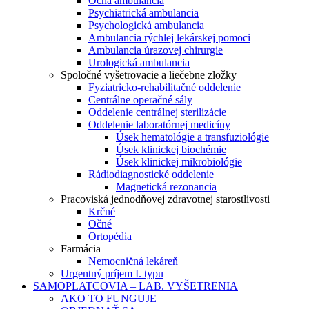
Očná ambulancia
Psychiatrická ambulancia
Psychologická ambulancia
Ambulancia rýchlej lekárskej pomoci
Ambulancia úrazovej chirurgie
Urologická ambulancia
Spoločné vyšetrovacie a liečebne zložky
Fyziatricko-rehabilitačné oddelenie
Centrálne operačné sály
Oddelenie centrálnej sterilizácie
Oddelenie laboratórnej medicíny
Úsek hematológie a transfuziológie
Úsek klinickej biochémie
Úsek klinickej mikrobiológie
Rádiodiagnostické oddelenie
Magnetická rezonancia
Pracoviská jednodňovej zdravotnej starostlivosti
Krčné
Očné
Ortopédia
Farmácia
Nemocničná lekáreň
Urgentný príjem I. typu
SAMOPLATCOVIA – LAB. VYŠETRENIA
AKO TO FUNGUJE