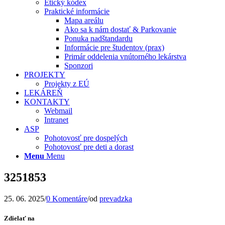
Etický kódex
Praktické informácie
Mapa areálu
Ako sa k nám dostať & Parkovanie
Ponuka nadštandardu
Informácie pre študentov (prax)
Primár oddelenia vnútorného lekárstva
Sponzori
PROJEKTY
Projekty z EÚ
LEKÁREŇ
KONTAKTY
Webmail
Intranet
ASP
Pohotovosť pre dospelých
Pohotovosť pre deti a dorast
Menu
Menu
3251853
25. 06. 2025
/
0 Komentáre
/
od
prevadzka
Zdielať na