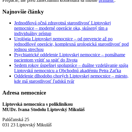
Prepáčte, ale pred zanechaním komentára sa musíte
prihlásiť
.
Najnovšie články
Jednodňová očná zdravotná starostlivosť Liptovskej
nemocnice – moderné operácie oka, skúsený tím a
individuálny prístup
Urológia Liptovskej nemocnice – od prevencie až po
jednodňové operácie, komplexná urologická starostlivosť pod
jednou strechou
Psychiatrické oddelenie Liptovskej nemocnice – pomáhame
pacientom vrátiť sa späť do života
Sedem rokov úspešnej spolupráce – duálne vzdelávanie spája
Liptovskú nemocnicu a Obchodnú akadémiu Petra Zaťka
Oddelenie dlhodobo chorých Liptovskej nemocnice – miesto,
kde má starostlivosť ľudskú tvár
Adresa nemocnice
Liptovská nemocnica s poliklinikou
MUDr. Ivana Stodolu Liptovský Mikuláš
Palúčanská 25
031 23 Liptovský Mikuláš