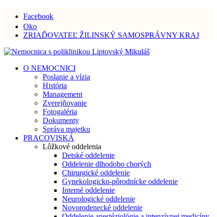
Facebook
Oko
ZRIAĎOVATEĽ ŽILINSKÝ SAMOSPRÁVNY KRAJ
O NEMOCNICI
Poslanie a vízia
História
Management
Zverejňovanie
Fotogaléria
Dokumenty
Správa majetku
PRACOVISKÁ
Lôžkové oddelenia
Detské oddelenie
Oddelenie dlhodobo chorých
Chirurgické oddelenie
Gynekologicko-pôrodnícke oddelenie
Interné oddelenie
Neurologické oddelenie
Novorodenecké oddelenie
Oddelenie anestéziológie a intenzívnej medicíny