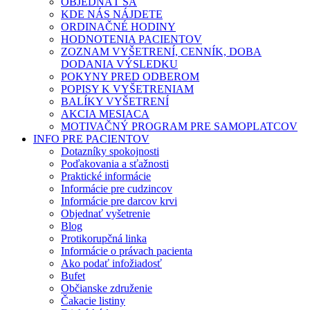
OBJEDNAŤ SA
KDE NÁS NÁJDETE
ORDINAČNÉ HODINY
HODNOTENIA PACIENTOV
ZOZNAM VYŠETRENÍ, CENNÍK, DOBA
DODANIA VÝSLEDKU
POKYNY PRED ODBEROM
POPISY K VYŠETRENIAM
BALÍKY VYŠETRENÍ
AKCIA MESIACA
MOTIVAČNÝ PROGRAM PRE SAMOPLATCOV
INFO PRE PACIENTOV
Dotazníky spokojnosti
Poďakovania a sťažnosti
Praktické informácie
Informácie pre cudzincov
Informácie pre darcov krvi
Objednať vyšetrenie
Blog
Protikorupčná linka
Informácie o právach pacienta
Ako podať infožiadosť
Bufet
Občianske združenie
Čakacie listiny