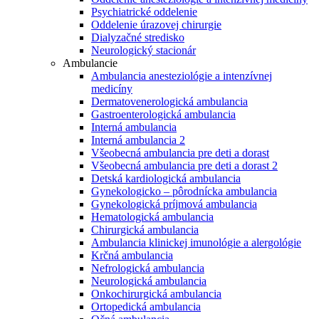
Psychiatrické oddelenie
Oddelenie úrazovej chirurgie
Dialyzačné stredisko
Neurologický stacionár
Ambulancie
Ambulancia anesteziológie a intenzívnej
medicíny
Dermatovenerologická ambulancia
Gastroenterologická ambulancia
Interná ambulancia
Interná ambulancia 2
Všeobecná ambulancia pre deti a dorast
Všeobecná ambulancia pre deti a dorast 2
Detská kardiologická ambulancia
Gynekologicko – pôrodnícka ambulancia
Gynekologická príjmová ambulancia
Hematologická ambulancia
Chirurgická ambulancia
Ambulancia klinickej imunológie a alergológie
Krčná ambulancia
Nefrologická ambulancia
Neurologická ambulancia
Onkochirurgická ambulancia
Ortopedická ambulancia